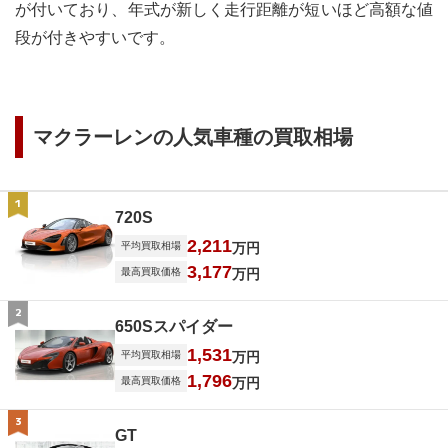
が付いており、年式が新しく走行距離が短いほど高額な値
段が付きやすいです。
マクラーレン
の人気車種の買取相場
1
720S
2,211
平均買取相場
万円
3,177
最高買取価格
万円
2
650Sスパイダー
1,531
平均買取相場
万円
1,796
最高買取価格
万円
3
GT