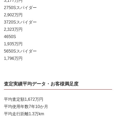
3,177
万円
2
750Sスパイダー
2,902
万円
3
720Sスパイダー
2,323
万円
4
650S
1,935
万円
5
650Sスパイダー
1,796
万円
査定実績平均データ・お客様満足度
平均査定額
1,672
万円
平均使用年数
7
年
10
か月
平均走行距離
1.3
万km