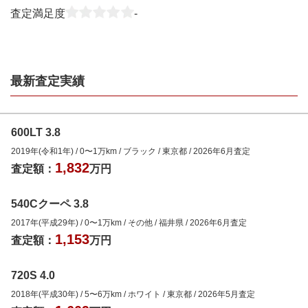
査定満足度
-
最新査定実績
600LT 3.8
2019年(令和1年)
/
0
〜
1
万km
/
ブラック
/
東京都
/
2026年6月
査定
1,832
査定額：
万円
540Cクーペ 3.8
2017年(平成29年)
/
0
〜
1
万km
/
その他
/
福井県
/
2026年6月
査定
1,153
査定額：
万円
720S 4.0
2018年(平成30年)
/
5
〜
6
万km
/
ホワイト
/
東京都
/
2026年5月
査定