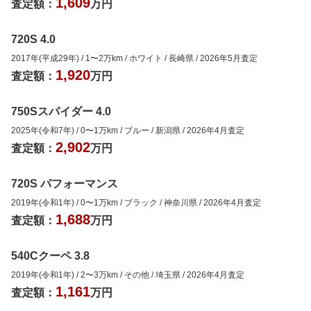
1,609
査定額：
万円
720S 4.0
2017年(平成29年)
/
1
〜
2
万km
/
ホワイト
/
長崎県
/
2026年5月
査定
1,920
査定額：
万円
750Sスパイダー 4.0
2025年(令和7年)
/
0
〜
1
万km
/
ブルー
/
新潟県
/
2026年4月
査定
2,902
査定額：
万円
720S パフォーマンス
2019年(令和1年)
/
0
〜
1
万km
/
ブラック
/
神奈川県
/
2026年4月
査定
1,688
査定額：
万円
540Cクーペ 3.8
2019年(令和1年)
/
2
〜
3
万km
/
その他
/
埼玉県
/
2026年4月
査定
1,161
査定額：
万円