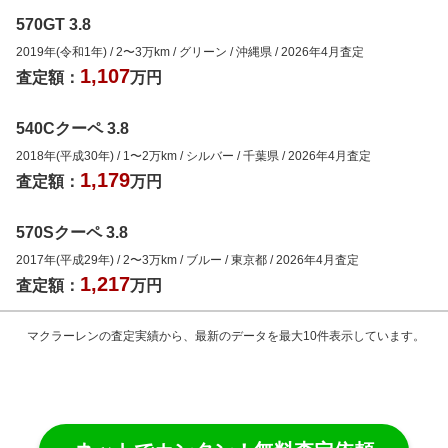
570GT 3.8
2019年(令和1年)
/
2
〜
3
万km
/
グリーン
/
沖縄県
/
2026年4月
査定
1,107
査定額：
万円
540Cクーペ 3.8
2018年(平成30年)
/
1
〜
2
万km
/
シルバー
/
千葉県
/
2026年4月
査定
1,179
査定額：
万円
570Sクーペ 3.8
2017年(平成29年)
/
2
〜
3
万km
/
ブルー
/
東京都
/
2026年4月
査定
1,217
査定額：
万円
マクラーレン
の査定実績から、最新のデータを最大10件表示しています。