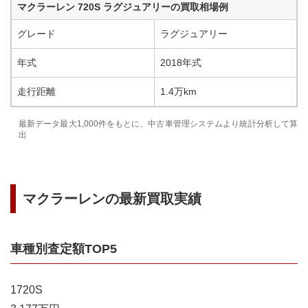
マクラーレン
720S
ラグジュアリー
の買取相場例
グレード
ラグジュアリー
年式
2018
年式
走行距離
1.4万km
最新データ最大1,000件をもとに、中古車管理システムより統計分析して算
出
マクラーレン
の最新買取実績
車種別査定額TOP5
1
720S