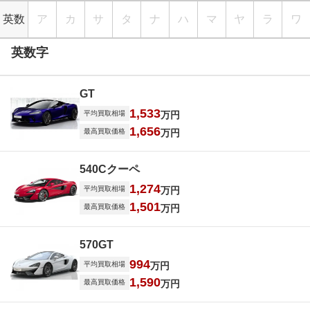
英数
ア
カ
サ
タ
ナ
ハ
マ
ヤ
ラ
ワ
英数字
GT
1,533
平均買取相場
万円
1,656
最高買取価格
万円
540Cクーペ
1,274
平均買取相場
万円
1,501
最高買取価格
万円
570GT
994
平均買取相場
万円
1,590
最高買取価格
万円