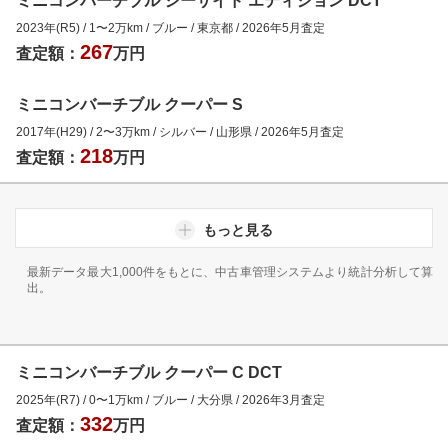
ミニコンバーチブル シーサイド エディション DCT
2023年(R5)
/
1
〜
2
万km
/
ブルー
/
東京都
/
2026年5月
査定
267
査定額：
万円
ミニコンバーチブル クーパー S
2017年(H29)
/
2
〜
3
万km
/
シルバー
/
山形県
/
2026年5月
査定
218
査定額：
万円
もっと見る
最新データ最大1,000件をもとに、中古車管理システムより統計分析して算
出。
ミニコンバーチブル クーパー C DCT
2025年(R7)
/
0
〜
1
万km
/
ブルー
/
大分県
/
2026年3月
査定
332
査定額：
万円