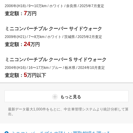
2006年(H18)
/
9
〜
10
万km
/
ホワイト
/
奈良県
/
2025年7月
査定
7
査定額：
万円
ミニコンバーチブル クーパー サイドウォーク
2009年(H21)
/
7
〜
8
万km
/
ホワイト
/
茨城県
/
2025年2月
査定
24
査定額：
万円
ミニコンバーチブル クーパー S サイドウォーク
2004年(H16)
/
16
〜
17
万km
/
ブルー
/
栃木県
/
2024年10月
査定
5
査定額：
万円以下
もっと見る
最新データ最大1,000件をもとに、中古車管理システムより統計分析して算
出。