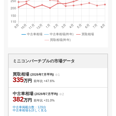
ミニコンバーチブル
の市場データ
買取相場
(2026年7月平均)
※1
335
万円
前年比
+47.6
%
中古車相場
(2026年7月平均)
※2
382
万円
前年比
+31.0
%
中古車掲載台数：
129
台
中古車相場を詳しく見る