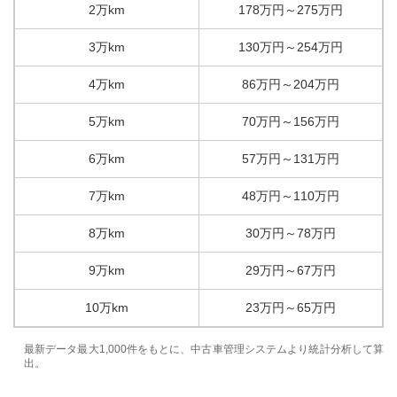
2万km
178
万円
～
275
万円
3万km
130
万円
～
254
万円
4万km
86
万円
～
204
万円
5万km
70
万円
～
156
万円
6万km
57
万円
～
131
万円
7万km
48
万円
～
110
万円
8万km
30
万円
～
78
万円
9万km
29
万円
～
67
万円
10万km
23
万円
～
65
万円
最新データ最大1,000件をもとに、中古車管理システムより統計分析して算
出。