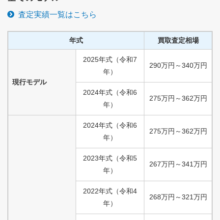
査定実績一覧はこちら
年式
買取査定相場
2025
年式
（
令和
7
290
万円
～
340
万円
年）
現行モデル
2024
年式
（
令和
6
275
万円
～
362
万円
年）
2024
年式
（
令和
6
275
万円
～
362
万円
年）
2023
年式
（
令和
5
267
万円
～
341
万円
年）
2022
年式
（
令和
4
268
万円
～
321
万円
年）