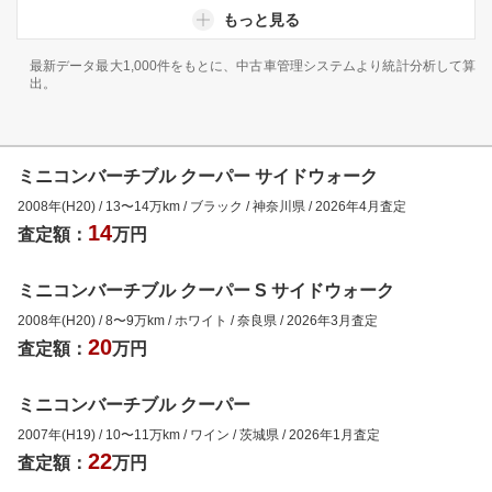
もっと見る
最新データ最大1,000件をもとに、中古車管理システムより統計分析して算
出。
ミニコンバーチブル クーパー サイドウォーク
2008年(H20)
/
13
〜
14
万km
/
ブラック
/
神奈川県
/
2026年4月
査定
14
査定額：
万円
ミニコンバーチブル クーパー S サイドウォーク
2008年(H20)
/
8
〜
9
万km
/
ホワイト
/
奈良県
/
2026年3月
査定
20
査定額：
万円
ミニコンバーチブル クーパー
2007年(H19)
/
10
〜
11
万km
/
ワイン
/
茨城県
/
2026年1月
査定
22
査定額：
万円