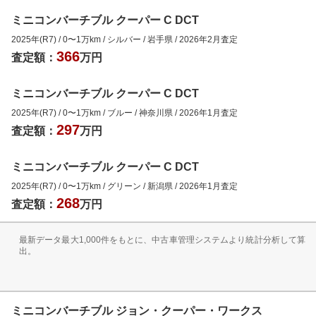
ミニコンバーチブル クーパー C DCT
2025年(R7)
/
0
〜
1
万km
/
シルバー
/
岩手県
/
2026年2月
査定
366
査定額：
万円
ミニコンバーチブル クーパー C DCT
2025年(R7)
/
0
〜
1
万km
/
ブルー
/
神奈川県
/
2026年1月
査定
297
査定額：
万円
ミニコンバーチブル クーパー C DCT
2025年(R7)
/
0
〜
1
万km
/
グリーン
/
新潟県
/
2026年1月
査定
268
査定額：
万円
最新データ最大1,000件をもとに、中古車管理システムより統計分析して算
出。
ミニコンバーチブル ジョン・クーパー・ワークス