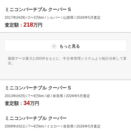
ミニコンバーチブル クーパー S
2017年(H29)
/
2
〜
3
万km
/
シルバー
/
山形県
/
2026年5月
査定
218
査定額：
万円
もっと見る
最新データ最大1,000件をもとに、中古車管理システムより統計分析して算
出。
ミニコンバーチブル クーパー S
2013年(H25)
/
7
〜
8
万km
/
紺
/
奈良県
/
2026年5月
査定
34
査定額：
万円
ミニコンバーチブル クーパー
2009年(H21)
/
7
〜
8
万km
/
イエロー
/
奈良県
/
2026年5月
査定