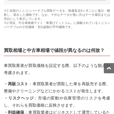
※1 全国の
ミニコンバーチブル
買取データを、毎週直近6ヶ月ごとに集計・解
析し、算出した価格です。なお、十分なデータが無い月はデータ補完または
空白にして表示しています。
※2 現在、中古車検索サイト「車選びドットコム」に掲載されている
ミニコン
バーチブル
の小売価格・支払総額の平均価格です。
買取相場と中古車相場で値段が異なるのは何故？
車買取業者が買取価格を設定する際、以下のような観点が
考慮されます。
・再販コスト
：車買取業者が買取した車を再販売する際、
整備やクリーニングなどにかかるコストが発生します。
・リスクヘッジ
：市場の変動や在庫管理のリスクを考慮
し、それらを買取価格に反映させます。
・利益確保
：車買取業者はビジネスとして運営しているた