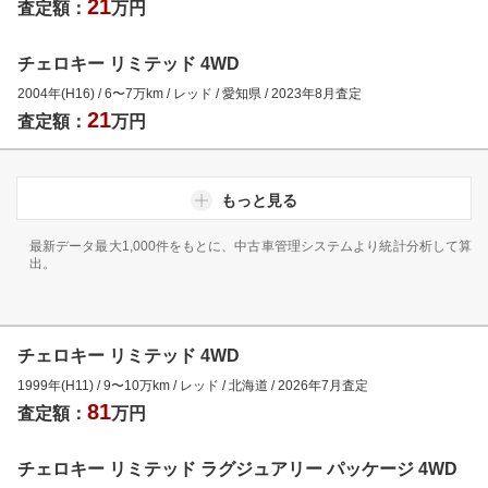
21
査定額：
万円
チェロキー リミテッド 4WD
2004年(H16)
/
6
〜
7
万km
/
レッド
/
愛知県
/
2023年8月
査定
21
査定額：
万円
もっと見る
最新データ最大1,000件をもとに、中古車管理システムより統計分析して算
出。
チェロキー リミテッド 4WD
1999年(H11)
/
9
〜
10
万km
/
レッド
/
北海道
/
2026年7月
査定
81
査定額：
万円
チェロキー リミテッド ラグジュアリー パッケージ 4WD