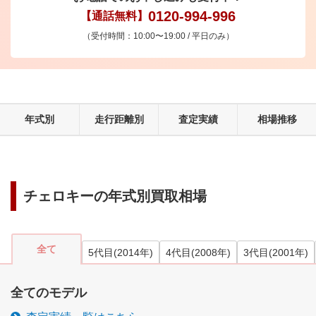
0120-994-996
【通話無料】
（受付時間：10:00〜19:00 / 平日のみ）
年式別
走行距離別
査定実績
相場推移
チェロキー
の年式別買取相場
全て
5代目
(
2014
年)
4代目
(
2008
年)
3代目
(
2001
年)
全てのモデル