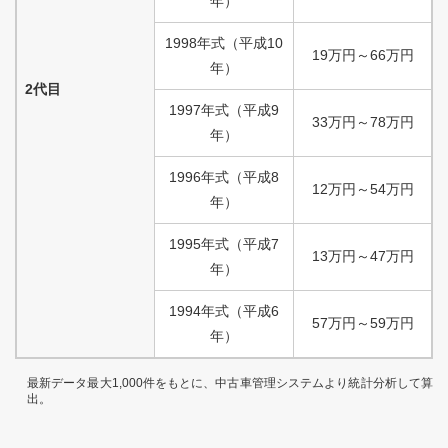
年）
1998
年式
（
平成
10
19
万円
～
66
万円
年）
2代目
1997
年式
（
平成
9
33
万円
～
78
万円
年）
1996
年式
（
平成
8
12
万円
～
54
万円
年）
1995
年式
（
平成
7
13
万円
～
47
万円
年）
1994
年式
（
平成
6
57
万円
～
59
万円
年）
最新データ最大1,000件をもとに、中古車管理システムより統計分析して算
出。