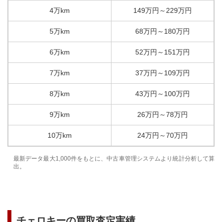
4万km
149
万円
～
229
万円
5万km
68
万円
～
180
万円
6万km
52
万円
～
151
万円
7万km
37
万円
～
109
万円
8万km
43
万円
～
100
万円
9万km
26
万円
～
78
万円
10万km
24
万円
～
70
万円
最新データ最大1,000件をもとに、中古車管理システムより統計分析して算
出。
チェロキー
の買取査定実績