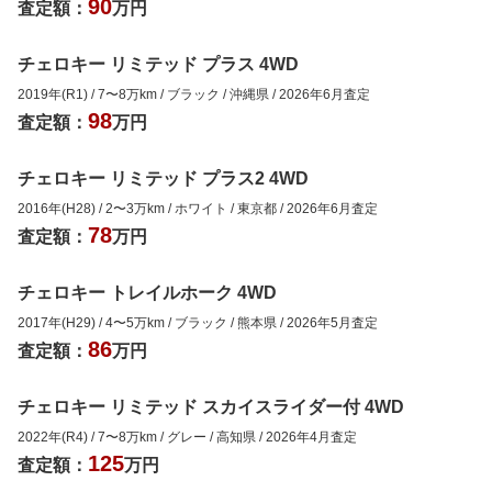
90
査定額：
万円
チェロキー リミテッド プラス 4WD
2019年(R1)
/
7
〜
8
万km
/
ブラック
/
沖縄県
/
2026年6月
査定
98
査定額：
万円
チェロキー リミテッド プラス2 4WD
2016年(H28)
/
2
〜
3
万km
/
ホワイト
/
東京都
/
2026年6月
査定
78
査定額：
万円
チェロキー トレイルホーク 4WD
2017年(H29)
/
4
〜
5
万km
/
ブラック
/
熊本県
/
2026年5月
査定
86
査定額：
万円
チェロキー リミテッド スカイスライダー付 4WD
2022年(R4)
/
7
〜
8
万km
/
グレー
/
高知県
/
2026年4月
査定
125
査定額：
万円