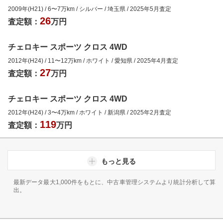
2009年(H21)
/
6
〜
7
万km
/
シルバー
/
埼玉県
/
2025年5月
査定
26
査定額：
万円
チェロキー スポーツ クロス 4WD
2012年(H24)
/
11
〜
12
万km
/
ホワイト
/
愛知県
/
2025年4月
査定
27
査定額：
万円
チェロキー スポーツ クロス 4WD
2012年(H24)
/
3
〜
4
万km
/
ホワイト
/
新潟県
/
2025年2月
査定
119
査定額：
万円
もっと見る
最新データ最大1,000件をもとに、中古車管理システムより統計分析して算
出。