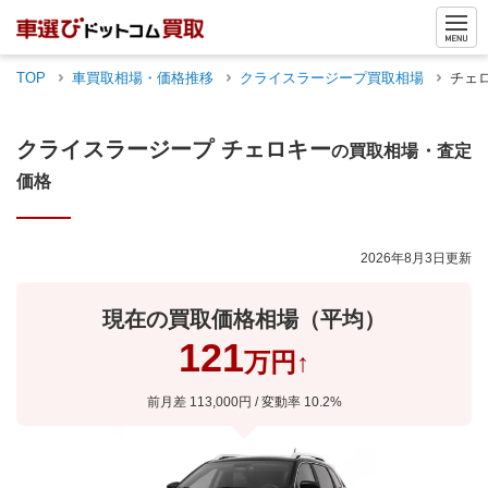
TOP
車買取相場・価格推移
クライスラージープ
買取相場
チェ
クライスラージープ
チェロキー
の買取相場・査定
価格
2026年8月3日
更新
現在の買取価格相場（平均）
121
万円
↑
前月差
113,000
円 / 変動率
10.2
%