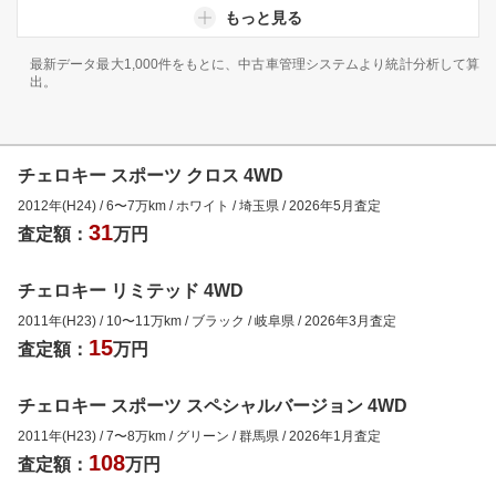
もっと見る
最新データ最大1,000件をもとに、中古車管理システムより統計分析して算
出。
チェロキー スポーツ クロス 4WD
2012年(H24)
/
6
〜
7
万km
/
ホワイト
/
埼玉県
/
2026年5月
査定
31
査定額：
万円
チェロキー リミテッド 4WD
2011年(H23)
/
10
〜
11
万km
/
ブラック
/
岐阜県
/
2026年3月
査定
15
査定額：
万円
チェロキー スポーツ スペシャルバージョン 4WD
2011年(H23)
/
7
〜
8
万km
/
グリーン
/
群馬県
/
2026年1月
査定
108
査定額：
万円