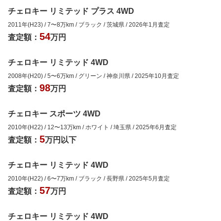
チェロキー リミテッド プラス 4WD
2011年(H23)
/
7
〜
8
万km
/
ブラック
/
茨城県
/
2026年1月
査定
54
査定額：
万円
チェロキー リミテッド 4WD
2008年(H20)
/
5
〜
6
万km
/
グリーン
/
神奈川県
/
2025年10月
査定
98
査定額：
万円
チェロキー スポーツ 4WD
2010年(H22)
/
12
〜
13
万km
/
ホワイト
/
埼玉県
/
2025年6月
査定
5
査定額：
万円以下
チェロキー リミテッド 4WD
2010年(H22)
/
6
〜
7
万km
/
ブラック
/
長野県
/
2025年5月
査定
57
査定額：
万円
チェロキー リミテッド 4WD