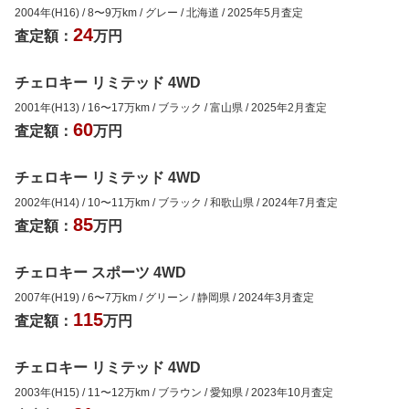
2004年(H16)
/
8
〜
9
万km
/
グレー
/
北海道
/
2025年5月
査定
24
査定額：
万円
チェロキー リミテッド 4WD
2001年(H13)
/
16
〜
17
万km
/
ブラック
/
富山県
/
2025年2月
査定
60
査定額：
万円
チェロキー リミテッド 4WD
2002年(H14)
/
10
〜
11
万km
/
ブラック
/
和歌山県
/
2024年7月
査定
85
査定額：
万円
チェロキー スポーツ 4WD
2007年(H19)
/
6
〜
7
万km
/
グリーン
/
静岡県
/
2024年3月
査定
115
査定額：
万円
チェロキー リミテッド 4WD
2003年(H15)
/
11
〜
12
万km
/
ブラウン
/
愛知県
/
2023年10月
査定