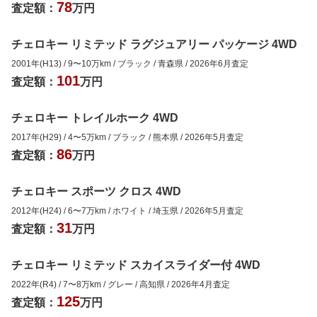
78
査定額：
万円
チェロキー リミテッド ラグジュアリー パッケージ 4WD
2001年(H13)
/
9
〜
10
万km
/
ブラック
/
青森県
/
2026年6月
査定
101
査定額：
万円
チェロキー トレイルホーク 4WD
2017年(H29)
/
4
〜
5
万km
/
ブラック
/
熊本県
/
2026年5月
査定
86
査定額：
万円
チェロキー スポーツ クロス 4WD
2012年(H24)
/
6
〜
7
万km
/
ホワイト
/
埼玉県
/
2026年5月
査定
31
査定額：
万円
チェロキー リミテッド スカイスライダー付 4WD
2022年(R4)
/
7
〜
8
万km
/
グレー
/
高知県
/
2026年4月
査定
125
査定額：
万円