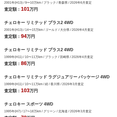
2001年(H13)
/
9
〜
10
万km
/
ブラック
/
青森県
/
2026年6月
査定
101
査定額：
万円
チェロキー リミテッド プラス2 4WD
2001年(H13)
/
14
〜
15
万km
/
ゴールド
/
大分県
/
2026年4月
査定
94
査定額：
万円
チェロキー リミテッド プラス2 4WD
1999年(H11)
/
10
〜
11
万km
/
ブラック
/
宮崎県
/
2026年4月
査定
86
査定額：
万円
チェロキー リミテッド ラグジュアリー パッケージ 4WD
1999年(H11)
/
10
〜
11
万km
/
紺
/
香川県
/
2026年3月
査定
103
査定額：
万円
チェロキー スポーツ 4WD
1995年(H7)
/
17
〜
18
万km
/
グリーン
/
北海道
/
2026年3月
査定