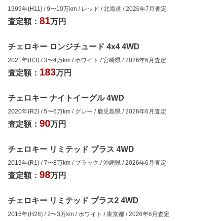
1999年(H11)
/
9
〜
10
万km
/
レッド
/
北海道
/
2026年7月
査定
81
査定額：
万円
チェロキー ロンジチュード 4x4 4WD
2021年(R3)
/
3
〜
4
万km
/
ホワイト
/
宮崎県
/
2026年6月
査定
183
査定額：
万円
チェロキー ナイトイーグル 4WD
2020年(R2)
/
5
〜
6
万km
/
グレー
/
鹿児島県
/
2026年6月
査定
90
査定額：
万円
チェロキー リミテッド プラス 4WD
2019年(R1)
/
7
〜
8
万km
/
ブラック
/
沖縄県
/
2026年6月
査定
98
査定額：
万円
チェロキー リミテッド プラス2 4WD
2016年(H28)
/
2
〜
3
万km
/
ホワイト
/
東京都
/
2026年6月
査定