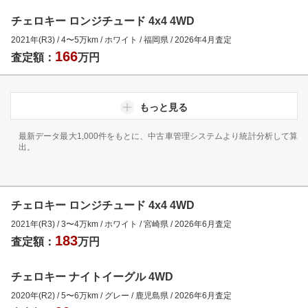
チェロキー ロンジチュード 4x4 4WD
2021年(R3)
/
4
〜
5
万km
/
ホワイト
/
福岡県
/
2026年4月
査定
166
査定額：
万円
もっと見る
最新データ最大1,000件をもとに、中古車管理システムより統計分析して算
出。
チェロキー ロンジチュード 4x4 4WD
2021年(R3)
/
3
〜
4
万km
/
ホワイト
/
宮崎県
/
2026年6月
査定
183
査定額：
万円
チェロキー ナイトイーグル 4WD
2020年(R2)
/
5
〜
6
万km
/
グレー
/
鹿児島県
/
2026年6月
査定