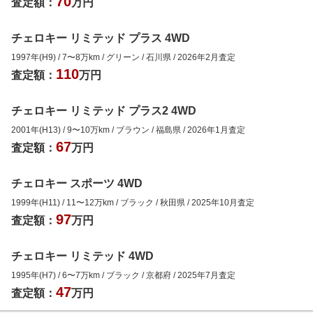
70
査定額：
万円
チェロキー リミテッド プラス 4WD
1997年(H9)
/
7
〜
8
万km
/
グリーン
/
石川県
/
2026年2月
査定
110
査定額：
万円
チェロキー リミテッド プラス2 4WD
2001年(H13)
/
9
〜
10
万km
/
ブラウン
/
福島県
/
2026年1月
査定
67
査定額：
万円
チェロキー スポーツ 4WD
1999年(H11)
/
11
〜
12
万km
/
ブラック
/
秋田県
/
2025年10月
査定
97
査定額：
万円
チェロキー リミテッド 4WD
1995年(H7)
/
6
〜
7
万km
/
ブラック
/
京都府
/
2025年7月
査定
47
査定額：
万円