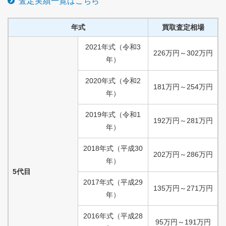
査定実績一覧はこちら
年式
買取査定相場
2021
年式
（
令和
3
226
万円
～
302
万円
年）
2020
年式
（
令和
2
181
万円
～
254
万円
年）
2019
年式
（
令和
1
192
万円
～
281
万円
年）
2018
年式
（
平成
30
202
万円
～
286
万円
年）
5代目
2017
年式
（
平成
29
135
万円
～
271
万円
年）
2016
年式
（
平成
28
95
万円
～
191
万円