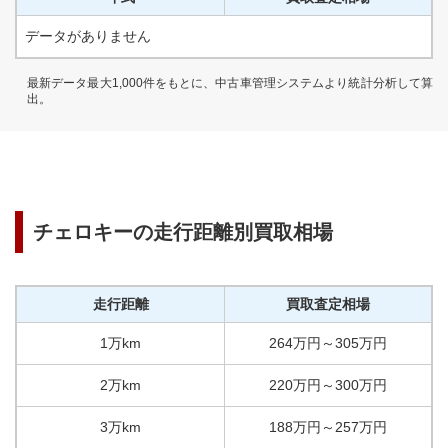
データがありません
最新データ最大1,000件をもとに、中古車管理システムより統計分析して算
出。
チェロキー
の走行距離別買取相場
走行距離
買取査定相場
1万km
264
万円
～
305
万円
2万km
220
万円
～
300
万円
3万km
188
万円
～
257
万円