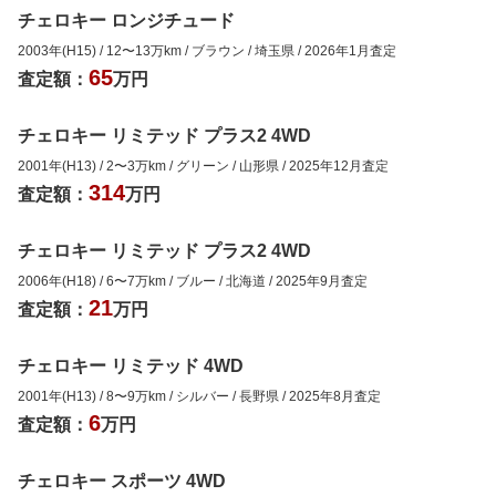
チェロキー ロンジチュード
2003年(H15)
/
12
〜
13
万km
/
ブラウン
/
埼玉県
/
2026年1月
査定
65
査定額：
万円
チェロキー リミテッド プラス2 4WD
2001年(H13)
/
2
〜
3
万km
/
グリーン
/
山形県
/
2025年12月
査定
314
査定額：
万円
チェロキー リミテッド プラス2 4WD
2006年(H18)
/
6
〜
7
万km
/
ブルー
/
北海道
/
2025年9月
査定
21
査定額：
万円
チェロキー リミテッド 4WD
2001年(H13)
/
8
〜
9
万km
/
シルバー
/
長野県
/
2025年8月
査定
6
査定額：
万円
チェロキー スポーツ 4WD