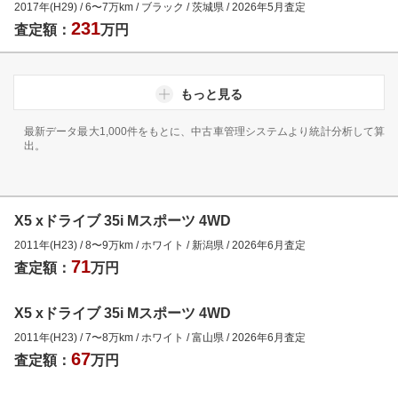
2017年(H29)
/
6
〜
7
万km
/
ブラック
/
茨城県
/
2026年5月
査定
231
査定額：
万円
もっと見る
最新データ最大1,000件をもとに、中古車管理システムより統計分析して算
出。
X5 xドライブ 35i Mスポーツ 4WD
2011年(H23)
/
8
〜
9
万km
/
ホワイト
/
新潟県
/
2026年6月
査定
71
査定額：
万円
X5 xドライブ 35i Mスポーツ 4WD
2011年(H23)
/
7
〜
8
万km
/
ホワイト
/
富山県
/
2026年6月
査定
67
査定額：
万円