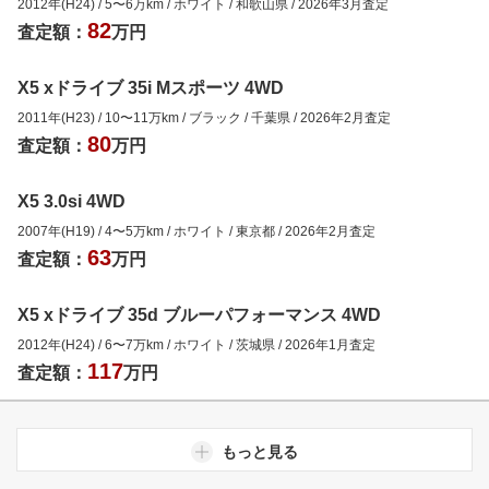
2012年(H24)
/
5
〜
6
万km
/
ホワイト
/
和歌山県
/
2026年3月
査定
82
査定額：
万円
X5 xドライブ 35i Mスポーツ 4WD
2011年(H23)
/
10
〜
11
万km
/
ブラック
/
千葉県
/
2026年2月
査定
80
査定額：
万円
X5 3.0si 4WD
2007年(H19)
/
4
〜
5
万km
/
ホワイト
/
東京都
/
2026年2月
査定
63
査定額：
万円
X5 xドライブ 35d ブルーパフォーマンス 4WD
2012年(H24)
/
6
〜
7
万km
/
ホワイト
/
茨城県
/
2026年1月
査定
117
査定額：
万円
もっと見る