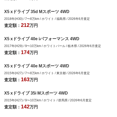
X5 xドライブ 35d Mスポーツ 4WD
2018年(H30)
/
7
〜
8
万km
/
ホワイト
/
福島県
/
2026年6月
査定
212
査定額：
万円
X5 xドライブ 40e iパフォーマンス 4WD
2017年(H29)
/
9
〜
10
万km
/
ホワイトパール
/
栃木県
/
2026年6月
査定
174
査定額：
万円
X5 xドライブ 40e Mスポーツ 4WD
2015年(H27)
/
7
〜
8
万km
/
ホワイト
/
東京都
/
2026年6月
査定
163
査定額：
万円
X5 xドライブ 35i Mスポーツ 4WD
2015年(H27)
/
9
〜
10
万km
/
ホワイト
/
群馬県
/
2026年6月
査定
142
査定額：
万円