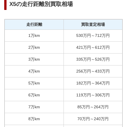
X5
の走行距離別買取相場
走行距離
買取査定相場
1万km
530
万円
～
712
万円
2万km
421
万円
～
612
万円
3万km
335
万円
～
526
万円
4万km
256
万円
～
433
万円
5万km
182
万円
～
364
万円
6万km
119
万円
～
306
万円
7万km
85
万円
～
264
万円
8万km
70
万円
～
240
万円