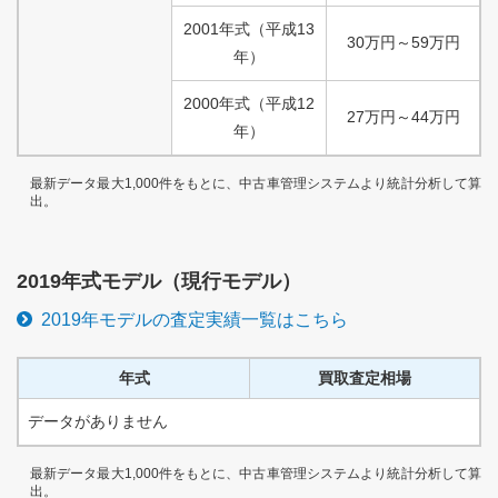
2001
年式
（
平成
13
30
万円
～
59
万円
年）
2000
年式
（
平成
12
27
万円
～
44
万円
年）
最新データ最大1,000件をもとに、中古車管理システムより統計分析して算
出。
2019
年式モデル（
現行
モデル）
2019
年モデルの査定実績一覧はこちら
年式
買取査定相場
データがありません
最新データ最大1,000件をもとに、中古車管理システムより統計分析して算
出。