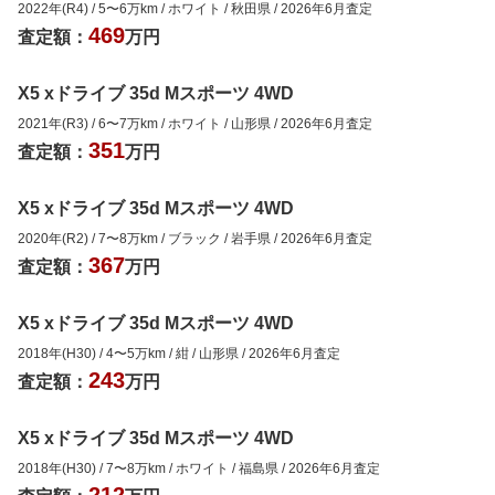
2022年(R4)
/
5
〜
6
万km
/
ホワイト
/
秋田県
/
2026年6月
査定
469
査定額：
万円
X5 xドライブ 35d Mスポーツ 4WD
2021年(R3)
/
6
〜
7
万km
/
ホワイト
/
山形県
/
2026年6月
査定
351
査定額：
万円
X5 xドライブ 35d Mスポーツ 4WD
2020年(R2)
/
7
〜
8
万km
/
ブラック
/
岩手県
/
2026年6月
査定
367
査定額：
万円
X5 xドライブ 35d Mスポーツ 4WD
2018年(H30)
/
4
〜
5
万km
/
紺
/
山形県
/
2026年6月
査定
243
査定額：
万円
X5 xドライブ 35d Mスポーツ 4WD
2018年(H30)
/
7
〜
8
万km
/
ホワイト
/
福島県
/
2026年6月
査定
212