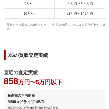
9万km
58
万円
～
180
万円
10万km
51
万円
～
143
万円
最新データ最大1,000件をもとに、中古車管理システムより統計分析して算
出。
X5
の買取査定実績
直近の査定実績
858
万円〜
5万円以下
最高額の車両情報
M60i xドライブ 4WD
2023年式
/
1.2万km
走行/
2026年2月
査定