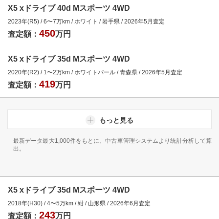
X5 xドライブ 40d Mスポーツ 4WD
2023年(R5)
/
6
〜
7
万km
/
ホワイト
/
岩手県
/
2026年5月
査定
450
査定額：
万円
X5 xドライブ 35d Mスポーツ 4WD
2020年(R2)
/
1
〜
2
万km
/
ホワイトパール
/
青森県
/
2026年5月
査定
419
査定額：
万円
もっと見る
最新データ最大1,000件をもとに、中古車管理システムより統計分析して算
出。
X5 xドライブ 35d Mスポーツ 4WD
2018年(H30)
/
4
〜
5
万km
/
紺
/
山形県
/
2026年6月
査定
243
査定額：
万円