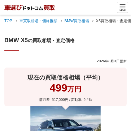
TOP
車買取相場・価格推移
BMW
買取相場
X5
買取相場・査定価
BMW
X5
の買取相場・査定価格
2026年8月3日
更新
現在の買取価格相場（平均）
499
万円
前月差
-517,000
円 / 変動率
-9.4
%