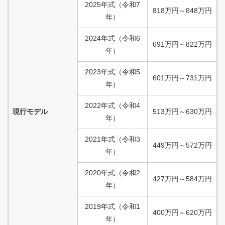
2025
年式
（
令和
7
818
万円
～
848
万円
年）
2024
年式
（
令和
6
691
万円
～
822
万円
年）
2023
年式
（
令和
5
601
万円
～
731
万円
年）
2022
年式
（
令和
4
現行モデル
513
万円
～
630
万円
年）
2021
年式
（
令和
3
449
万円
～
572
万円
年）
2020
年式
（
令和
2
427
万円
～
584
万円
年）
2019
年式
（
令和
1
400
万円
～
620
万円
年）