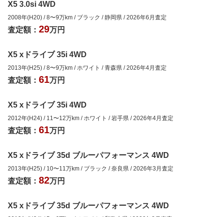
X5 3.0si 4WD
2008年(H20)
/
8
〜
9
万km
/
ブラック
/
静岡県
/
2026年6月
査定
29
査定額：
万円
X5 xドライブ 35i 4WD
2013年(H25)
/
8
〜
9
万km
/
ホワイト
/
青森県
/
2026年4月
査定
61
査定額：
万円
X5 xドライブ 35i 4WD
2012年(H24)
/
11
〜
12
万km
/
ホワイト
/
岩手県
/
2026年4月
査定
61
査定額：
万円
X5 xドライブ 35d ブルーパフォーマンス 4WD
2013年(H25)
/
10
〜
11
万km
/
ブラック
/
奈良県
/
2026年3月
査定
82
査定額：
万円
X5 xドライブ 35d ブルーパフォーマンス 4WD