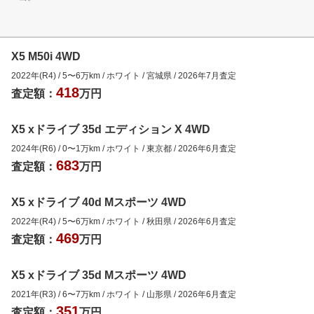
X5 M50i 4WD
2022年(R4)
/
5
〜
6
万km
/
ホワイト
/
宮城県
/
2026年7月
査定
418
査定額：
万円
X5 xドライブ 35d エディション X 4WD
2024年(R6)
/
0
〜
1
万km
/
ホワイト
/
東京都
/
2026年6月
査定
683
査定額：
万円
X5 xドライブ 40d Mスポーツ 4WD
2022年(R4)
/
5
〜
6
万km
/
ホワイト
/
秋田県
/
2026年6月
査定
469
査定額：
万円
X5 xドライブ 35d Mスポーツ 4WD
2021年(R3)
/
6
〜
7
万km
/
ホワイト
/
山形県
/
2026年6月
査定
351
査定額：
万円