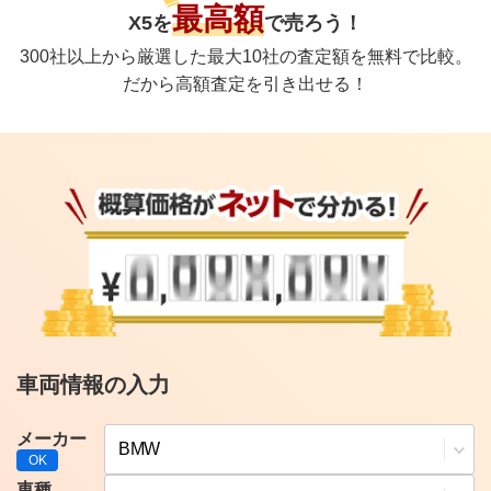
最高額
X5
を
で
売ろう！
300社以上から厳選した最大10社の査定額を無料で比較。
だから高額査定を引き出せる！
車両情報の入力
メーカー
車種