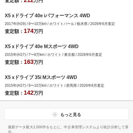
査定額：
万円
X5 xドライブ 40e iパフォーマンス 4WD
2017年(H29)
/
9
〜
10
万km
/
ホワイトパール
/
栃木県
/
2026年6月
査定
174
査定額：
万円
X5 xドライブ 40e Mスポーツ 4WD
2015年(H27)
/
7
〜
8
万km
/
ホワイト
/
東京都
/
2026年6月
査定
163
査定額：
万円
X5 xドライブ 35i Mスポーツ 4WD
2015年(H27)
/
9
〜
10
万km
/
ホワイト
/
群馬県
/
2026年6月
査定
142
査定額：
万円
もっと見る
最新データ最大1,000件をもとに、中古車管理システムより統計分析して算
出。