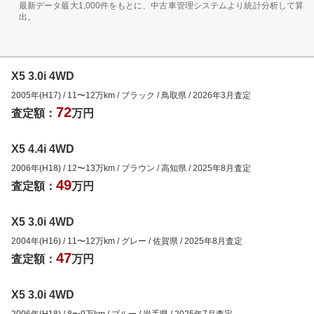
最新データ最大1,000件をもとに、中古車管理システムより統計分析して算
出。
X5 3.0i 4WD
2005年(H17)
/
11
〜
12
万km
/
ブラック
/
鳥取県
/
2026年3月
査定
72
査定額：
万円
X5 4.4i 4WD
2006年(H18)
/
12
〜
13
万km
/
ブラウン
/
高知県
/
2025年8月
査定
49
査定額：
万円
X5 3.0i 4WD
2004年(H16)
/
11
〜
12
万km
/
グレー
/
佐賀県
/
2025年8月
査定
47
査定額：
万円
X5 3.0i 4WD
2006年(H18)
/
8
〜
9
万km
/
ブルー
/
岩手県
/
2025年7月
査定