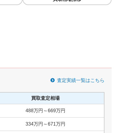
査定実績一覧はこちら
買取査定相場
488
万円
～
669
万円
334
万円
～
671
万円