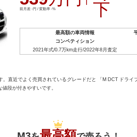
下
前月差 -円 / 変動率 -%
最高額の車両情報
コンペティション
2021年式
/
0.7万km
走行/
2022年8月
査定
 万円 です。直近でよく売買されているグレードだと 「M DCT ドラ
な値段が付きやすいです。
最高額
M3
を
で売ろう！