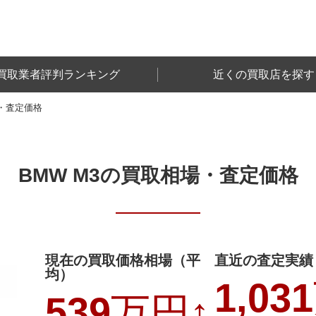
買取業者評判ランキング
近くの買取店を探す
・査定価格
BMW M3
の買取相場・査定価格
現在の買取価格相場（平
直近の査定実績
均）
1,031
539
万円
↑