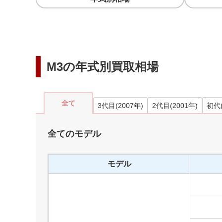
M3
の年式別買取相場
全て
3代目
(
2007
年)
2代目
(
2001
年)
初代
全てのモデル
モデル