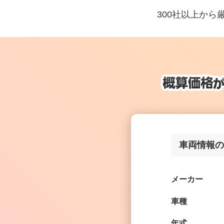
300社以上か
車両情報の
メーカー
車種
年式