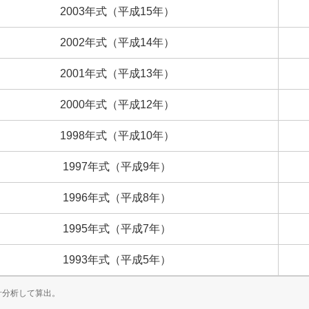
2003
年式
（
平成
15
年）
2002
年式
（
平成
14
年）
2001
年式
（
平成
13
年）
2000
年式
（
平成
12
年）
1998
年式
（
平成
10
年）
1997
年式
（
平成
9
年）
1996
年式
（
平成
8
年）
1995
年式
（
平成
7
年）
1993
年式
（
平成
5
年）
計分析して算出。