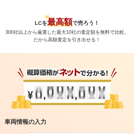
最高額
LC
を
で
売ろう！
300社以上から厳選した最大10社の査定額を無料で比較。
だから高額査定を引き出せる！
車両情報の入力