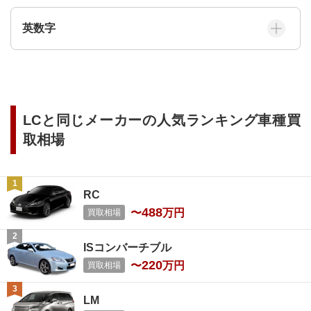
英数字
LC
と同じメーカーの人気ランキング車種買
取相場
RC
488
〜
万円
買取相場
ISコンバーチブル
220
〜
万円
買取相場
LM