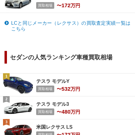
172
〜
万円
買取相場
LC
と同じメーカー（
レクサス
）の買取査定実績一覧は
こちら
セダン
の人気ランキング車種買取相場
テスラ モデルY
532
〜
万円
買取相場
テスラ モデル3
480
〜
万円
買取相場
米国レクサス LS
172
〜
万円
買取相場