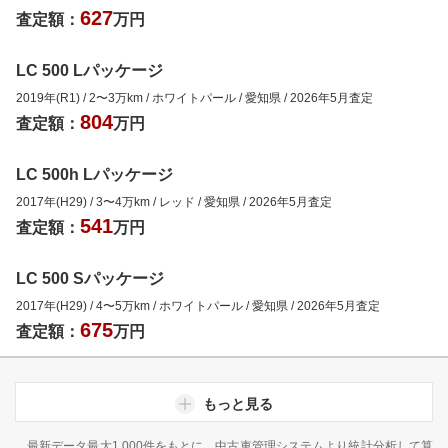
627
査定額：
万円
LC 500 Lパッケージ
2019年(R1)
/
2
〜
3
万km
/
ホワイトパール
/
愛知県
/
2026年5月
査定
804
査定額：
万円
LC 500h Lパッケージ
2017年(H29)
/
3
〜
4
万km
/
レッド
/
愛知県
/
2026年5月
査定
541
査定額：
万円
LC 500 Sパッケージ
2017年(H29)
/
4
〜
5
万km
/
ホワイトパール
/
愛知県
/
2026年5月
査定
675
査定額：
万円
もっと見る
最新データ最大1,000件をもとに、中古車管理システムより統計分析して算