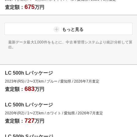
675
査定額：
万円
もっと見る
最新データ最大1,000件をもとに、中古車管理システムより統計分析して算
出。
LC 500h Lパッケージ
2023年(R5)
/
2
〜
3
万km
/
ブルー
/
愛知県
/
2026年7月
査定
683
査定額：
万円
LC 500h Lパッケージ
2020年(R2)
/
1
〜
2
万km
/
ホワイト
/
愛知県
/
2026年7月
査定
727
査定額：
万円
LC 500h Sパッケージ