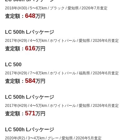
2018年(H30)
/
5
〜
6
万km
/
ブラック
/
愛知県
/
2026年7月
査定
648
査定額：
万円
LC 500h Lパッケージ
2017年(H29)
/
4
〜
5
万km
/
ホワイトパール
/
愛知県
/
2026年6月
査定
616
査定額：
万円
LC 500
2017年(H29)
/
7
〜
8
万km
/
ホワイトパール
/
福島県
/
2026年6月
査定
584
査定額：
万円
LC 500h Lパッケージ
2017年(H29)
/
4
〜
5
万km
/
ホワイトパール
/
愛知県
/
2026年6月
査定
571
査定額：
万円
LC 500h Lパッケージ
2020年(R2)
/
3
〜
4
万km
/
グレー
/
愛知県
/
2026年5月
査定