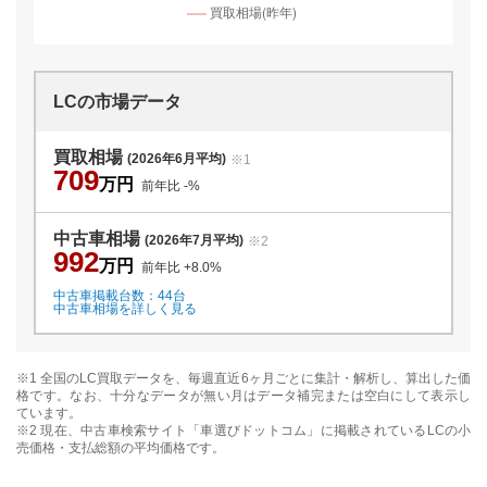
LC
の市場データ
買取相場
(2026年6月平均)
※1
709
万円
前年比
-
%
中古車相場
(2026年7月平均)
※2
992
万円
前年比
+8.0
%
中古車掲載台数：
44
台
中古車相場を詳しく見る
※1 全国の
LC
買取データを、毎週直近6ヶ月ごとに集計・解析し、算出した価
格です。なお、十分なデータが無い月はデータ補完または空白にして表示し
ています。
※2 現在、中古車検索サイト「車選びドットコム」に掲載されている
LC
の小
売価格・支払総額の平均価格です。