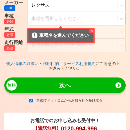
メーカー
車種
年式
車種名を選んでください
走行距離
個人情報の取扱い
・
利用目的
、
サービス利用規約
にご同意の上、
お進みください。
次へ
車選びドットコムからお知らせを受け取る
お電話でのお申し込みも受付中！
0120-994-996
【通話無料】