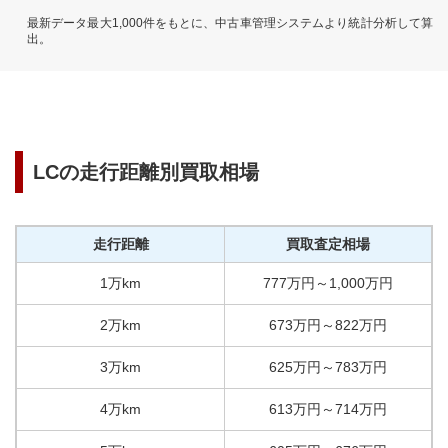
最新データ最大1,000件をもとに、中古車管理システムより統計分析して算
出。
LC
の走行距離別買取相場
走行距離
買取査定相場
1万km
777
万円
～
1,000
万円
2万km
673
万円
～
822
万円
3万km
625
万円
～
783
万円
4万km
613
万円
～
714
万円