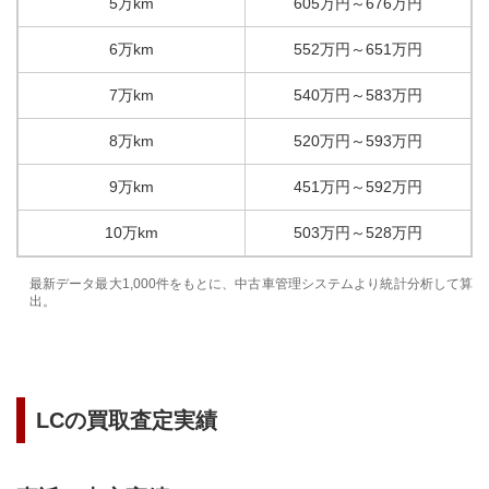
5万km
605
万円
～
676
万円
6万km
552
万円
～
651
万円
7万km
540
万円
～
583
万円
8万km
520
万円
～
593
万円
9万km
451
万円
～
592
万円
10万km
503
万円
～
528
万円
最新データ最大1,000件をもとに、中古車管理システムより統計分析して算
出。
LC
の買取査定実績