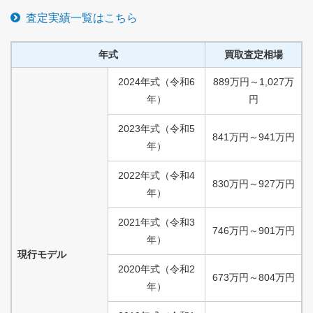
査定実績一覧はこちら
年式
買取査定相場
2024
年式
（
令和
6
889
万円
～
1,027
万
年）
円
2023
年式
（
令和
5
841
万円
～
941
万円
年）
2022
年式
（
令和
4
830
万円
～
927
万円
年）
2021
年式
（
令和
3
746
万円
～
901
万円
年）
現行モデル
2020
年式
（
令和
2
673
万円
～
804
万円
年）