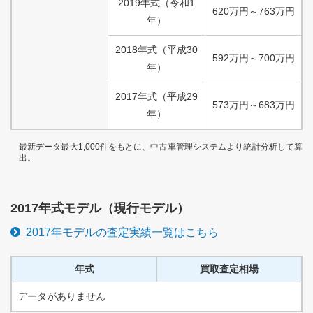
2019
年式
（
令和
1
620
万円
～
763
万円
年）
2018
年式
（
平成
30
592
万円
～
700
万円
年）
2017
年式
（
平成
29
573
万円
～
683
万円
年）
最新データ最大1,000件をもとに、中古車管理システムより統計分析して算
出。
2017
年式モデル（
現行
モデル）
2017
年モデルの査定実績一覧はこちら
年式
買取査定相場
データがありません