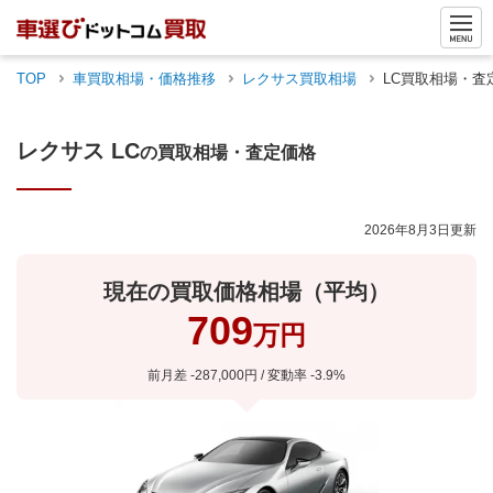
TOP
車買取相場・価格推移
レクサス
買取相場
LC
買取相場・査
レクサス
LC
の買取相場・査定価格
2026年8月3日
更新
現在の買取価格相場（平均）
709
万円
前月差
-287,000
円 / 変動率
-3.9
%