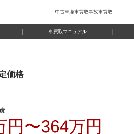
中古車
廃車買取
事故車買取
車買取マニュアル
定価格
績
万円〜
364
万円