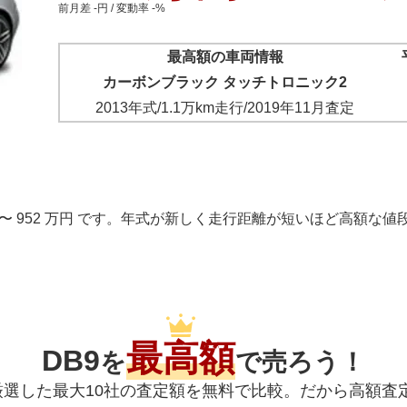
前月差 -円 / 変動率 -%
最高額の車両情報
カーボンブラック タッチトロニック2
2013年式
/
1.1万km
走行/
2019年11月
査定
 万円 〜 952 万円 です。年式が新しく走行距離が短いほど高額
最高額
DB9
を
で売ろう！
ら厳選した最大10社の査定額を無料で比較。だから高額査