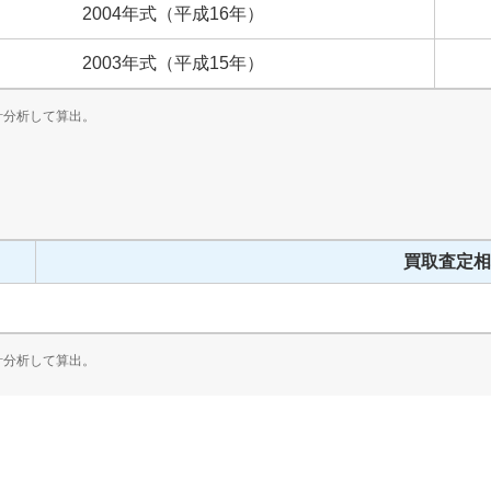
2004
年式
（
平成
16
年）
2003
年式
（
平成
15
年）
計分析して算出。
買取査定相
計分析して算出。