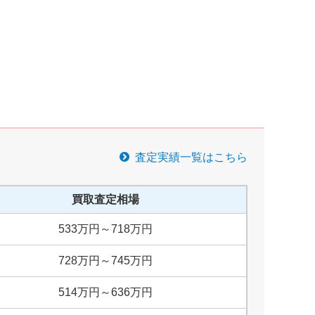
査定実績一覧はこちら
買取査定相場
533
万円
～
718
万円
728
万円
～
745
万円
514
万円
～
636
万円