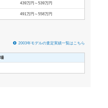
439
万円
～
539
万円
491
万円
～
558
万円
2003
年モデルの査定実績一覧はこちら
場