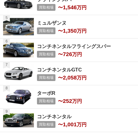
1,546
〜
万円
買取相場
ミュルザンヌ
1,350
〜
万円
買取相場
コンチネンタルフライングスパー
726
〜
万円
買取相場
コンチネンタルGTC
2,058
〜
万円
買取相場
ターボR
252
〜
万円
買取相場
コンチネンタル
1,001
〜
万円
買取相場