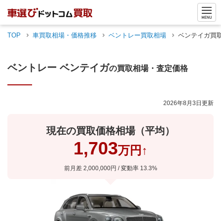
TOP
車買取相場・価格推移
ベントレー
買取相場
ベンテイガ
買
ベントレー
ベンテイガ
の買取相場・査定価格
2026年8月3日
更新
現在の買取価格相場（平均）
1,703
万円
↑
前月差
2,000,000
円 / 変動率
13.3
%