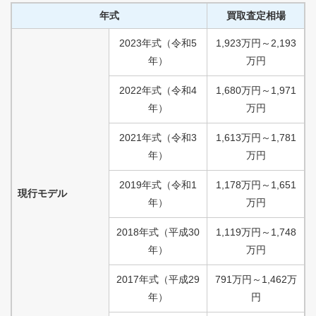
年式
買取査定相場
2023
年式
（
令和
5
1,923
万円
～
2,193
年）
万円
2022
年式
（
令和
4
1,680
万円
～
1,971
年）
万円
2021
年式
（
令和
3
1,613
万円
～
1,781
年）
万円
2019
年式
（
令和
1
1,178
万円
～
1,651
現行モデル
年）
万円
2018
年式
（
平成
30
1,119
万円
～
1,748
年）
万円
2017
年式
（
平成
29
791
万円
～
1,462
万
年）
円