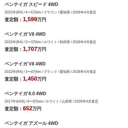
ベンテイガ スピード 4WD
2022年(R4)
/
4
〜
5
万km
/
ブラウン
/
愛知県
/
2026年4月
査定
1,599
査定額：
万円
ベンテイガ V8 4WD
2022年(R4)
/
2
〜
3
万km
/
ホワイト
/
秋田県
/
2026年4月
査定
1,707
査定額：
万円
ベンテイガ V8 4WD
2022年(R4)
/
3
〜
4
万km
/
ブラック
/
愛知県
/
2026年4月
査定
1,450
査定額：
万円
ベンテイガ 6.0 4WD
2017年(H29)
/
8
〜
9
万km
/
ホワイト
/
山形県
/
2026年4月
査定
652
査定額：
万円
ベンテイガ アズール 4WD