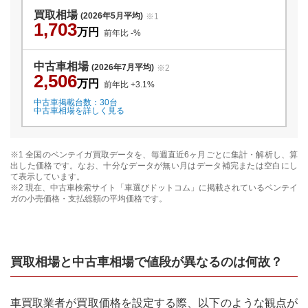
買取相場
(2026年5月平均)
※1
1,703
万円
前年比
-
%
中古車相場
(2026年7月平均)
※2
2,506
万円
前年比
+3.1
%
中古車掲載台数：
30
台
中古車相場を詳しく見る
※1 全国の
ベンテイガ
買取データを、毎週直近6ヶ月ごとに集計・解析し、算
出した価格です。なお、十分なデータが無い月はデータ補完または空白にし
て表示しています。
※2 現在、中古車検索サイト「車選びドットコム」に掲載されている
ベンテイ
ガ
の小売価格・支払総額の平均価格です。
買取相場と中古車相場で値段が異なるのは何故？
車買取業者が買取価格を設定する際、以下のような観点が