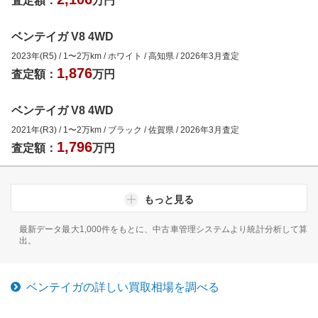
査定額：
万円
ベンテイガ V8 4WD
2023年(R5)
/
1
〜
2
万km
/
ホワイト
/
高知県
/
2026年3月
査定
1,876
査定額：
万円
ベンテイガ V8 4WD
2021年(R3)
/
1
〜
2
万km
/
ブラック
/
佐賀県
/
2026年3月
査定
1,796
査定額：
万円
もっと見る
最新データ最大1,000件をもとに、中古車管理システムより統計分析して算
出。
ベンテイガ
の詳しい買取相場を調べる