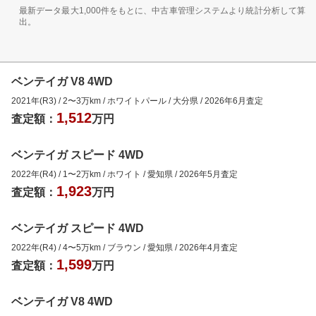
最新データ最大1,000件をもとに、中古車管理システムより統計分析して算
出。
ベンテイガ V8 4WD
2021年(R3)
/
2
〜
3
万km
/
ホワイトパール
/
大分県
/
2026年6月
査定
1,512
査定額：
万円
ベンテイガ スピード 4WD
2022年(R4)
/
1
〜
2
万km
/
ホワイト
/
愛知県
/
2026年5月
査定
1,923
査定額：
万円
ベンテイガ スピード 4WD
2022年(R4)
/
4
〜
5
万km
/
ブラウン
/
愛知県
/
2026年4月
査定
1,599
査定額：
万円
ベンテイガ V8 4WD