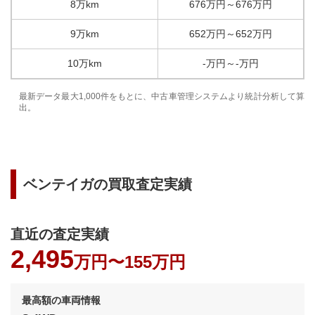
8万km
676
万円
～
676
万円
9万km
652
万円
～
652
万円
10万km
-
万円
～
-
万円
最新データ最大1,000件をもとに、中古車管理システムより統計分析して算
出。
ベンテイガ
の買取査定実績
直近の査定実績
2,495
万円〜
155万円
最高額の車両情報