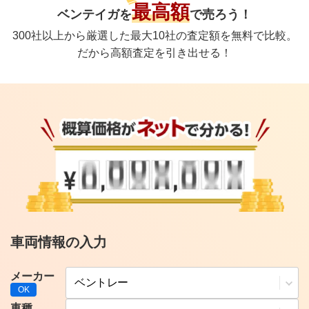
最高額
ベンテイガ
を
で
売ろう！
300社以上から厳選した最大10社の査定額を無料で比較。
だから高額査定を引き出せる！
車両情報の入力
メーカー
車種