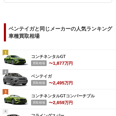
ベンテイガ
と同じメーカーの人気ランキング
車種買取相場
コンチネンタルGT
1,877
〜
万円
買取相場
ベンテイガ
2,495
〜
万円
買取相場
コンチネンタルGTコンバーチブル
2,659
〜
万円
買取相場
フライングスパー