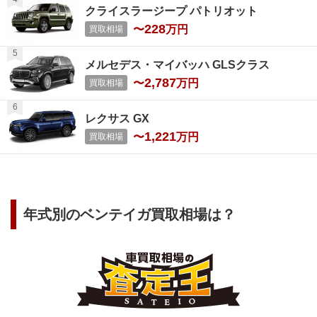
クライスラージープ パトリオット
228
〜
万円
買取相場
メルセデス・マイバッハ GLSクラス
2,787
〜
万円
買取相場
レクサス GX
1,221
〜
万円
買取相場
年式別の
ベンテイガ
買取相場は？