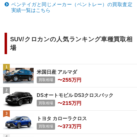
ベンテイガ
と同じメーカー（
ベントレー
）の買取査定
実績一覧はこちら
SUV/クロカン
の人気ランキング車種買取相
場
米国日産 アルマダ
255
〜
万円
買取相場
DSオートモビル DS3クロスバック
215
〜
万円
買取相場
トヨタ カローラクロス
373
〜
万円
買取相場