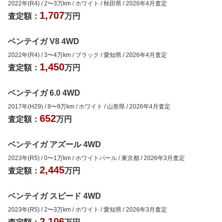
2022年(R4)
/
2
〜
3
万km
/
ホワイト
/
秋田県
/
2026年4月
査定
1,707
査定額：
万円
ベンテイガ V8 4WD
2022年(R4)
/
3
〜
4
万km
/
ブラック
/
愛知県
/
2026年4月
査定
1,450
査定額：
万円
ベンテイガ 6.0 4WD
2017年(H29)
/
8
〜
9
万km
/
ホワイト
/
山形県
/
2026年4月
査定
652
査定額：
万円
ベンテイガ アズール 4WD
2023年(R5)
/
0
〜
1
万km
/
ホワイトパール
/
東京都
/
2026年3月
査定
2,445
査定額：
万円
ベンテイガ スピード 4WD
2023年(R5)
/
2
〜
3
万km
/
ホワイト
/
愛知県
/
2026年3月
査定
2,106