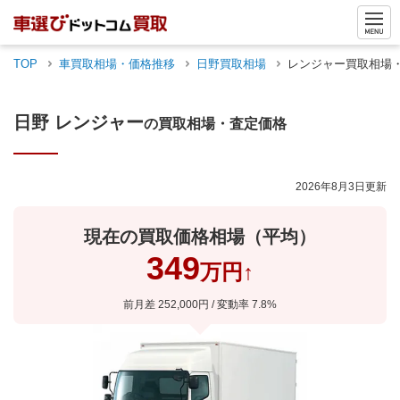
TOP
車買取相場・価格推移
日野
買取相場
レンジャー
買取相場
日野
レンジャー
の買取相場・査定価格
2026年8月3日
更新
現在の買取価格相場（平均）
349
万円
↑
前月差
252,000
円 / 変動率
7.8
%