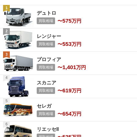
デュトロ
575
〜
万円
買取相場
レンジャー
553
〜
万円
買取相場
プロフィア
1,401
〜
万円
買取相場
スカニア
619
〜
万円
買取相場
セレガ
654
〜
万円
買取相場
リエッセII