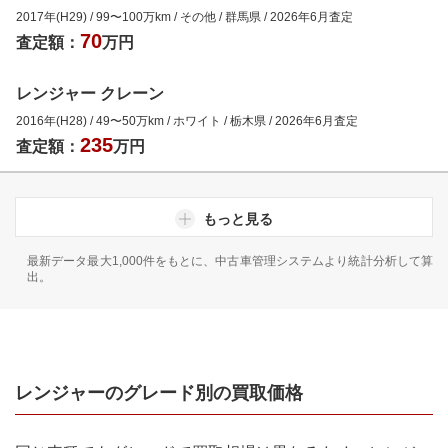
2017年(H29)
/
99
〜
100
万km
/
その他
/
群馬県
/
2026年6月
査定
70
査定額：
万円
レンジャー クレーン
2016年(H28)
/
49
〜
50
万km
/
ホワイト
/
栃木県
/
2026年6月
査定
235
査定額：
万円
もっと見る
最新データ最大1,000件をもとに、中古車管理システムより統計分析して算
出。
レンジャー
のグレード別の買取価格