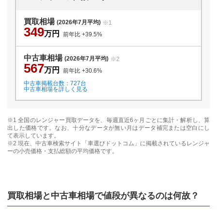
買取相場
(2026年7月平均)
※1
349
万円
前年比
+39.5
%
中古車相場
(2026年7月平均)
※2
567
万円
前年比
+30.6
%
中古車掲載台数：
727
台
中古車相場を詳しく見る
※1 全国の
レンジャー
買取データを、毎週直近6ヶ月ごとに集計・解析し、算
出した価格です。なお、十分なデータが無い月はデータ補完または空白にし
て表示しています。
※2 現在、中古車検索サイト「車選びドットコム」に掲載されている
レンジャ
ー
の小売価格・支払総額の平均価格です。
買取相場と中古車相場で値段が異なるのは何故？