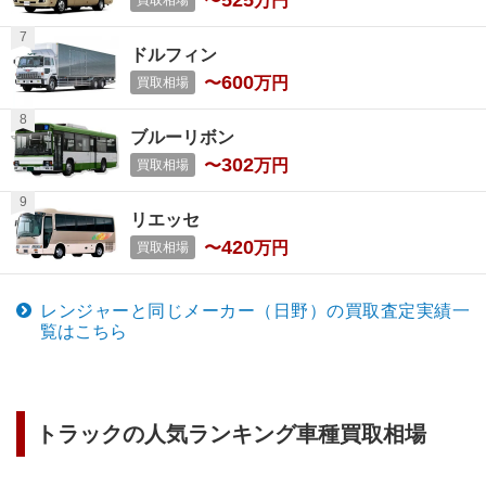
525
〜
万円
買取相場
ドルフィン
600
〜
万円
買取相場
ブルーリボン
302
〜
万円
買取相場
リエッセ
420
〜
万円
買取相場
レンジャー
と同じメーカー（
日野
）の買取査定実績一
覧はこちら
トラック
の人気ランキング車種買取相場