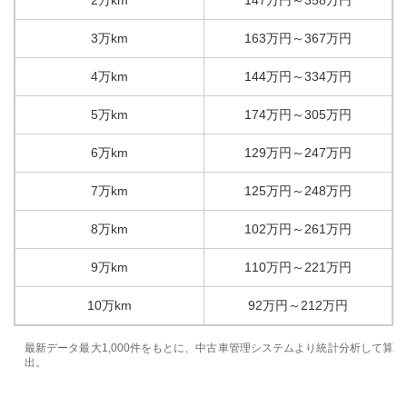
2万km
147
万円
～
358
万円
3万km
163
万円
～
367
万円
4万km
144
万円
～
334
万円
5万km
174
万円
～
305
万円
6万km
129
万円
～
247
万円
7万km
125
万円
～
248
万円
8万km
102
万円
～
261
万円
9万km
110
万円
～
221
万円
10万km
92
万円
～
212
万円
最新データ最大1,000件をもとに、中古車管理システムより統計分析して算
出。