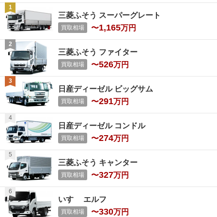
三菱ふそう スーパーグレート
1,165
〜
万円
買取相場
三菱ふそう ファイター
526
〜
万円
買取相場
日産ディーゼル ビッグサム
291
〜
万円
買取相場
日産ディーゼル コンドル
274
〜
万円
買取相場
三菱ふそう キャンター
327
〜
万円
買取相場
いすゞ エルフ
330
〜
万円
買取相場