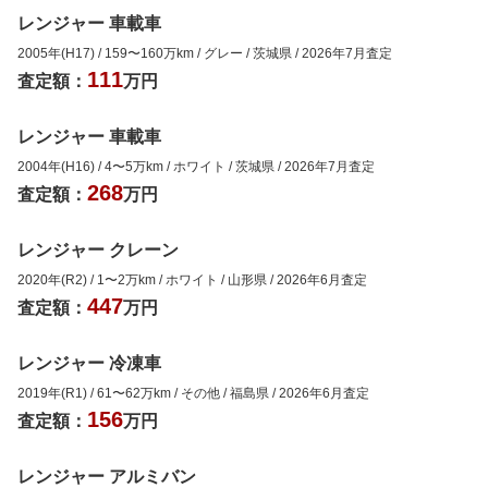
レンジャー 車載車
2005年(H17)
/
159
〜
160
万km
/
グレー
/
茨城県
/
2026年7月
査定
111
査定額：
万円
レンジャー 車載車
2004年(H16)
/
4
〜
5
万km
/
ホワイト
/
茨城県
/
2026年7月
査定
268
査定額：
万円
レンジャー クレーン
2020年(R2)
/
1
〜
2
万km
/
ホワイト
/
山形県
/
2026年6月
査定
447
査定額：
万円
レンジャー 冷凍車
2019年(R1)
/
61
〜
62
万km
/
その他
/
福島県
/
2026年6月
査定
156
査定額：
万円
レンジャー アルミバン