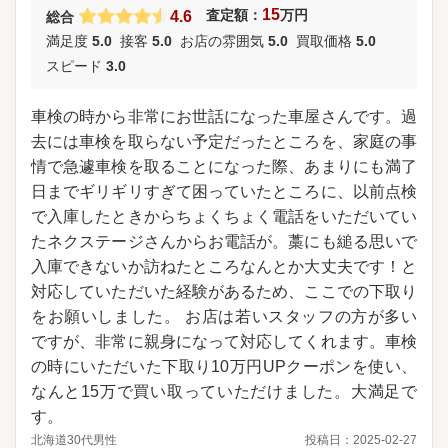
15
査定額：
万円
4.6
総合
満足度
5.0
接客
5.0
お店の雰囲気
5.0
買取価格
5.0
スピード
3.0
車検の時から非常にお世話になった車屋さんです。過
去には車検を取らない予定だったところを、家庭の事
情で急遽車検を取ることになった際、あまりにも満了
日までギリギリすぎて困っていたところに、以前点検
で入庫したときからちょくちょく電話をいただいてい
たネクステージさんからお電話が。藁にも縋る思いで
入庫できないか訪ねたところなんとか大丈夫です！と
対応していただいた経験があるため、ここでの下取り
をお願いしました。 お店は若いスタッフの方が多い
ですが、非常に親身になって対応してくれます。車検
の時にいただいた下取り10万円UPクーポンを使い、
なんと15万で買い取っていただけました。大満足で
す。
北海道
30代
男性
投稿日：
2025-02-27