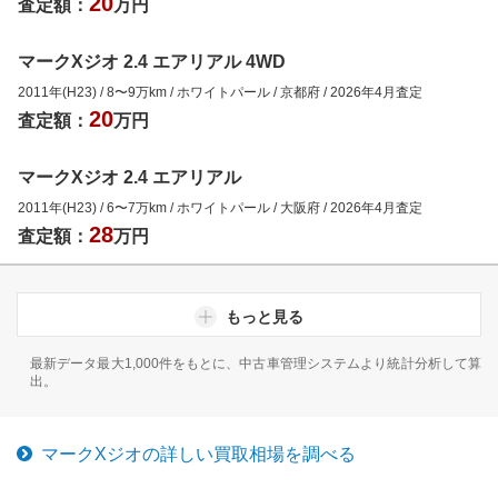
20
査定額：
万円
マークXジオ 2.4 エアリアル 4WD
2011年(H23)
/
8
〜
9
万km
/
ホワイトパール
/
京都府
/
2026年4月
査定
20
査定額：
万円
マークXジオ 2.4 エアリアル
2011年(H23)
/
6
〜
7
万km
/
ホワイトパール
/
大阪府
/
2026年4月
査定
28
査定額：
万円
もっと見る
最新データ最大1,000件をもとに、中古車管理システムより統計分析して算
出。
マークXジオ
の詳しい買取相場を調べる