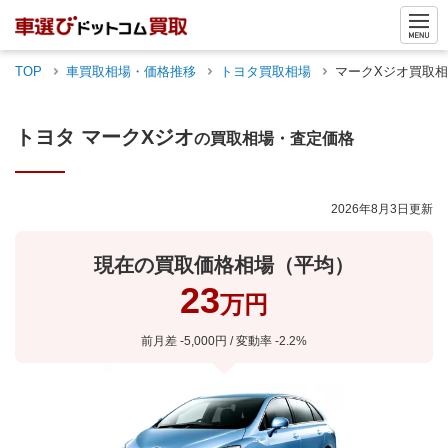
TOP
車買取相場・価格推移
トヨタ
買取相場
マークXジオ
買取相
トヨタ
マークXジオ
の買取相場・査定価格
2026年8月3日
更新
現在の買取価格相場（平均）
23
万円
前月差
-5,000
円 / 変動率
-2.2
%