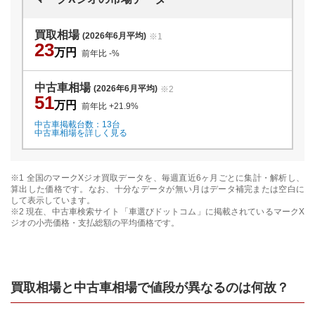
買取相場
(2026年6月平均)
※1
23
万円
前年比
-
%
中古車相場
(2026年6月平均)
※2
51
万円
前年比
+21.9
%
中古車掲載台数：
13
台
中古車相場を詳しく見る
※1 全国の
マークXジオ
買取データを、毎週直近6ヶ月ごとに集計・解析し、
算出した価格です。なお、十分なデータが無い月はデータ補完または空白に
して表示しています。
※2 現在、中古車検索サイト「車選びドットコム」に掲載されている
マークX
ジオ
の小売価格・支払総額の平均価格です。
買取相場と中古車相場で値段が異なるのは何故？