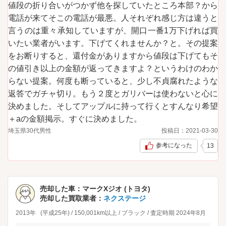
値段の折り合いがつかず他を探していたところ本部？から
電話が来てそこの電話が最悪。人それぞれ感じ方は違うと
言うのは重々承知していますが、開口一番1万下げれば買
いたい業者がいます。下げてくれませんか？と。その提案
をお断りすると、還付金がありますから値段は下げてもそ
の値引き以上の金額が返ってきますよ？というわけのわか
らない提案。何度も断っていると、少し不貞腐れたような
返答でガチャ切り。もう２度とガリバーは使わないと心に
決めました。そしてアップルに持って行くとすんなり希望
＋aの金額掲示。すぐに決めました。
埼玉県
30代
男性
投稿日：
2021-03-30
参考になった
13
売却した車：
マークXジオ (トヨタ)
売却した買取業者：
ネクステージ
2013年
(平成25年)
/
150,001km以上
/
ブラック
/
査定時期
2024年8月