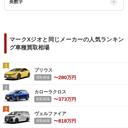
英数字
マークXジオ
と同じメーカーの人気ランキン
グ車種買取相場
プリウス
280
〜
万円
買取相場
カローラクロス
373
〜
万円
買取相場
ヴェルファイア
818
〜
万円
買取相場