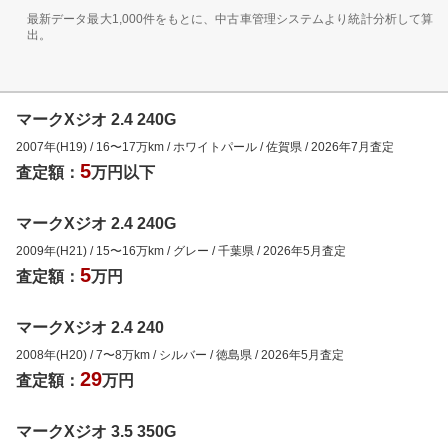
最新データ最大1,000件をもとに、中古車管理システムより統計分析して算
出。
マークXジオ 2.4 240G
2007年(H19)
/
16
〜
17
万km
/
ホワイトパール
/
佐賀県
/
2026年7月
査定
5
査定額：
万円以下
マークXジオ 2.4 240G
2009年(H21)
/
15
〜
16
万km
/
グレー
/
千葉県
/
2026年5月
査定
5
査定額：
万円
マークXジオ 2.4 240
2008年(H20)
/
7
〜
8
万km
/
シルバー
/
徳島県
/
2026年5月
査定
29
査定額：
万円
マークXジオ 3.5 350G