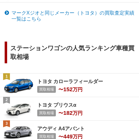
マークXジオ
と同じメーカー（
トヨタ
）の買取査定実績
一覧はこちら
ステーションワゴン
の人気ランキング車種買
取相場
トヨタ カローラフィールダー
152
〜
万円
買取相場
トヨタ プリウスα
182
〜
万円
買取相場
アウディ A4アバント
449
〜
万円
買取相場