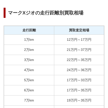
マークXジオ
の走行距離別買取相場
走行距離
買取査定相場
1万km
12
万円
～
17
万円
2万km
21
万円
～
37
万円
3万km
22
万円
～
35
万円
4万km
24
万円
～
36
万円
5万km
17
万円
～
33
万円
6万km
17
万円
～
35
万円
7万km
19
万円
～
35
万円