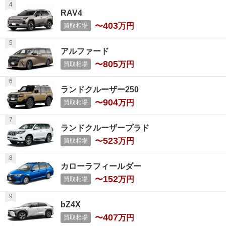
RAV4
403
〜
万円
買取相場
アルファード
805
〜
万円
買取相場
ランドクルーザー250
904
〜
万円
買取相場
ランドクルーザープラド
523
〜
万円
買取相場
カローラフィールダー
152
〜
万円
買取相場
bZ4X
407
〜
万円
買取相場