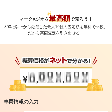
最高額
マークXジオ
を
で
売ろう！
300社以上から厳選した最大10社の査定額を無料で比較。
だから高額査定を引き出せる！
車両情報の入力