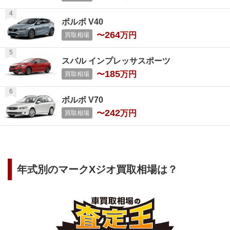
ボルボ V40
264
〜
万円
買取相場
スバル インプレッサスポーツ
185
〜
万円
買取相場
ボルボ V70
242
〜
万円
買取相場
年式別の
マークXジオ
買取相場は？