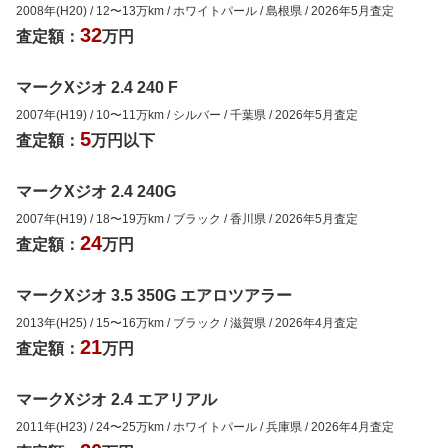
2008年(H20)
/
12
〜
13
万km
/
ホワイトパール
/
島根県
/
2026年5月
査定
32
査定額：
万円
マークXジオ 2.4 240 F
2007年(H19)
/
10
〜
11
万km
/
シルバー
/
千葉県
/
2026年5月
査定
5
査定額：
万円以下
マークXジオ 2.4 240G
2007年(H19)
/
18
〜
19
万km
/
ブラック
/
香川県
/
2026年5月
査定
24
査定額：
万円
マークXジオ 3.5 350G エアロツアラー
2013年(H25)
/
15
〜
16
万km
/
ブラック
/
滋賀県
/
2026年4月
査定
21
査定額：
万円
マークXジオ 2.4 エアリアル
2011年(H23)
/
24
〜
25
万km
/
ホワイトパール
/
兵庫県
/
2026年4月
査定