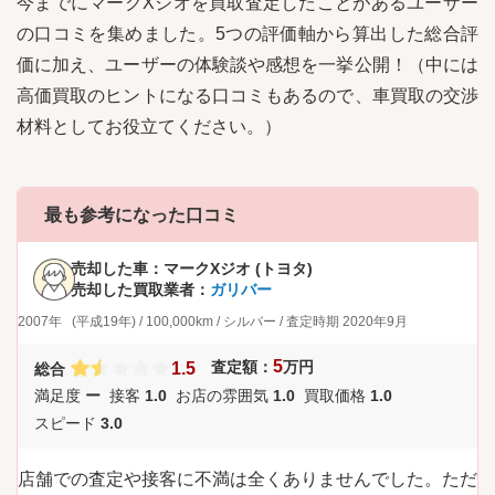
今までに
マークXジオ
を買取査定したことがあるユーザー
の口コミを集めました。5つの評価軸から算出した総合評
価に加え、ユーザーの体験談や感想を一挙公開！（中には
高価買取のヒントになる口コミもあるので、車買取の交渉
材料としてお役立てください。）
最も参考になった口コミ
売却した車：
マークXジオ (トヨタ)
売却した買取業者：
ガリバー
2007年
(平成19年)
/
100,000km
/
シルバー
/
査定時期
2020年9月
5
査定額：
万円
1.5
総合
満足度
ー
接客
1.0
お店の雰囲気
1.0
買取価格
1.0
スピード
3.0
店舗での査定や接客に不満は全くありませんでした。ただ