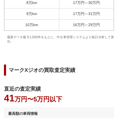
8万km
17
万円
～
30
万円
9万km
17
万円
～
31
万円
10万km
16
万円
～
29
万円
最新データ最大1,000件をもとに、中古車管理システムより統計分析して算
出。
マークXジオ
の買取査定実績
直近の査定実績
41
万円〜
5万円以下
最高額の車両情報