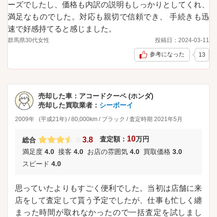
ーズでしたし、価格も内訳の説明もしっかりとしてくれ、
満足なものでした。対応も親切で信頼でき、 手続きも迅
速で好感持てると感じました。
群馬県
30代
女性
投稿日：
2024-03-11
参考になった
13
売却した車：
アコードクーペ (ホンダ)
売却した買取業者：
シーボーイ
2009年
(平成21年)
/
80,000km
/
ブラック
/
査定時期
2021年5月
10
査定額：
万円
3.8
総合
満足度
4.0
接客
4.0
お店の雰囲気
4.0
買取価格
3.0
スピード
4.0
思っていたよりもすごく便利でした。当初は店舗に来
店をして査定して貰う予定でしたが、仕事も忙しく纏
まった時間が取れなかったので一括査定を試しまし