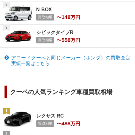
N-BOX
148
〜
万円
買取相場
シビックタイプR
558
〜
万円
買取相場
アコードクーペ
と同じメーカー（
ホンダ
）の買取査定
実績一覧はこちら
クーペ
の人気ランキング車種買取相場
レクサス RC
488
〜
万円
買取相場