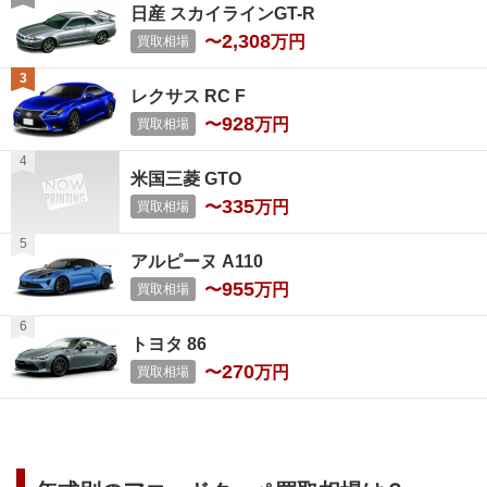
日産 スカイラインGT-R
2,308
〜
万円
買取相場
レクサス RC F
928
〜
万円
買取相場
米国三菱 GTO
335
〜
万円
買取相場
アルピーヌ A110
955
〜
万円
買取相場
トヨタ 86
270
〜
万円
買取相場