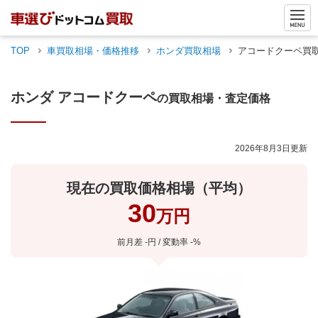
TOP
車買取相場・価格推移
ホンダ
買取相場
アコードクーペ
買
ホンダ
アコードクーペ
の買取相場・査定価格
2026年8月3日
更新
現在の買取価格相場（平均）
30
万円
前月差 -円 / 変動率 -%