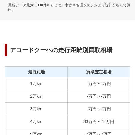
最新データ最大1,000件をもとに、中古車管理システムより統計分析して算
出。
アコードクーペ
の走行距離別買取相場
走行距離
買取査定相場
1万km
-
万円
～
-
万円
2万km
-
万円
～
-
万円
3万km
-
万円
～
-
万円
4万km
33
万円
～
78
万円
5万km
7
万円
～
7
万円