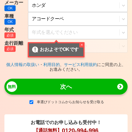
メーカー
車種
年式
走行距離
おおよそでOKです
個人情報の取扱い
・
利用目的
、
サービス利用規約
にご同意の上、
お進みください。
次へ
車選びドットコムからお知らせを受け取る
お電話でのお申し込みも受付中！
0120-994-996
【通話無料】