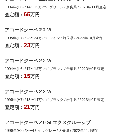
1994年(H6)
/
14
〜
15
万km
/
グリーン
/
奈良県
/
2023年11月
査定
65
査定額：
万円
アコードクーペ 2.2 Vi
1995年(H7)
/
23
〜
24
万km
/
ワイン
/
埼玉県
/
2023年10月
査定
23
査定額：
万円
アコードクーペ 2.2 Vi
1994年(H6)
/
17
〜
18
万km
/
ブラウン
/
千葉県
/
2023年9月
査定
15
査定額：
万円
アコードクーペ 2.2 Vi
1995年(H7)
/
13
〜
14
万km
/
ブラック
/
岩手県
/
2023年6月
査定
21
査定額：
万円
アコードクーペ 2.0 Si エクスクルーシブ
1990年(H2)
/
3
〜
4
万km
/
グレー
/
大分県
/
2022年11月
査定