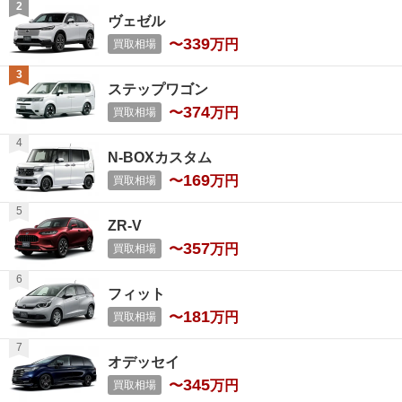
ヴェゼル
339
〜
万円
買取相場
ステップワゴン
374
〜
万円
買取相場
N-BOXカスタム
169
〜
万円
買取相場
ZR-V
357
〜
万円
買取相場
フィット
181
〜
万円
買取相場
オデッセイ
345
〜
万円
買取相場