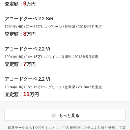
9
査定額：
万円
アコードクーペ 2.2 SiR
1994年(H6)
/
21
〜
22
万km
/
グリーン
/
長野県
/
2018年6月
査定
8
査定額：
万円
アコードクーペ 2.2 Vi
1994年(H6)
/
14
〜
15
万km
/
ワイン
/
香川県
/
2018年5月
査定
7
査定額：
万円
アコードクーペ 2.2 Vi
1994年(H6)
/
15
〜
16
万km
/
グリーン
/
徳島県
/
2018年5月
査定
11
査定額：
万円
もっと見る
最新データ最大1,000件をもとに、中古車管理システムより統計分析して算