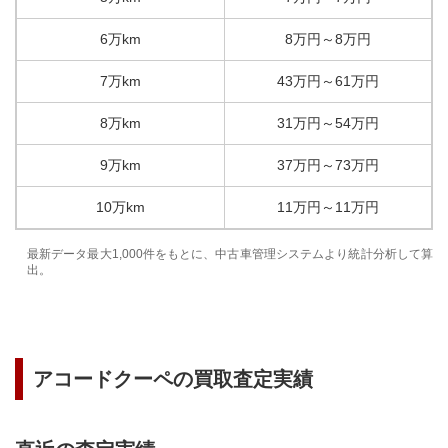
6万km
8
万円
～
8
万円
7万km
43
万円
～
61
万円
8万km
31
万円
～
54
万円
9万km
37
万円
～
73
万円
10万km
11
万円
～
11
万円
最新データ最大1,000件をもとに、中古車管理システムより統計分析して算
出。
アコードクーペ
の買取査定実績