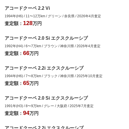
アコードクーペ 2.2 Vi
1994年(H6)
/
11
〜
12
万km
/
グリーン
/
奈良県
/
2026年4月
査定
128
査定額：
万円
アコードクーペ 2.0 Si エクスクルーシブ
1992年(H4)
/
6
〜
7
万km
/
ブラウン
/
神奈川県
/
2026年4月
査定
66
査定額：
万円
アコードクーペ 2.2i エクスクルーシブ
1994年(H6)
/
7
〜
8
万km
/
ブラック
/
神奈川県
/
2025年10月
査定
65
査定額：
万円
アコードクーペ 2.0 Si エクスクルーシブ
1991年(H3)
/
8
〜
9
万km
/
グレー
/
大阪府
/
2025年7月
査定
94
査定額：
万円
アコードクーペ 2.2i エクスクルーシブ