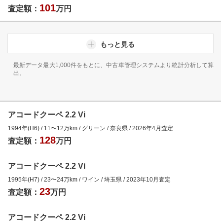
101
査定額：
万円
もっと見る
最新データ最大1,000件をもとに、中古車管理システムより統計分析して算
出。
アコードクーペ 2.2 Vi
1994年(H6)
/
11
〜
12
万km
/
グリーン
/
奈良県
/
2026年4月
査定
128
査定額：
万円
アコードクーペ 2.2 Vi
1995年(H7)
/
23
〜
24
万km
/
ワイン
/
埼玉県
/
2023年10月
査定
23
査定額：
万円
アコードクーペ 2.2 Vi