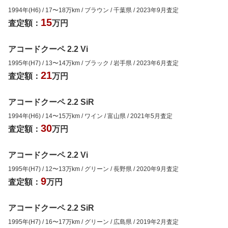
1994年(H6)
/
17
〜
18
万km
/
ブラウン
/
千葉県
/
2023年9月
査定
15
査定額：
万円
アコードクーペ 2.2 Vi
1995年(H7)
/
13
〜
14
万km
/
ブラック
/
岩手県
/
2023年6月
査定
21
査定額：
万円
アコードクーペ 2.2 SiR
1994年(H6)
/
14
〜
15
万km
/
ワイン
/
富山県
/
2021年5月
査定
30
査定額：
万円
アコードクーペ 2.2 Vi
1995年(H7)
/
12
〜
13
万km
/
グリーン
/
長野県
/
2020年9月
査定
9
査定額：
万円
アコードクーペ 2.2 SiR
1995年(H7)
/
16
〜
17
万km
/
グリーン
/
広島県
/
2019年2月
査定