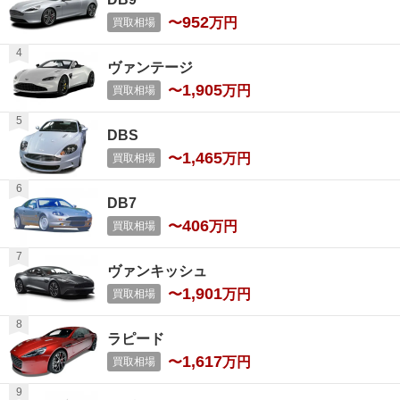
952
〜
万円
買取相場
ヴァンテージ
1,905
〜
万円
買取相場
DBS
1,465
〜
万円
買取相場
DB7
406
〜
万円
買取相場
ヴァンキッシュ
1,901
〜
万円
買取相場
ラピード
1,617
〜
万円
買取相場