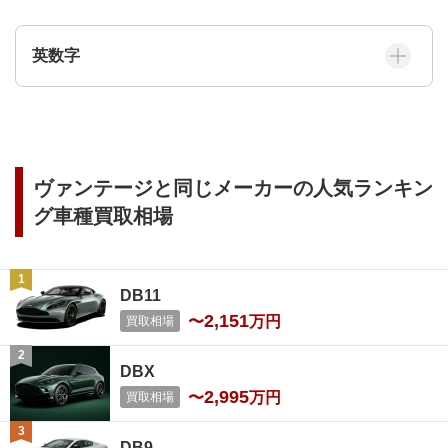
英数字
ヴァンテージ
と同じメーカーの人気ランキン
グ車種買取相場
DB11
2,151
〜
万円
買取相場
DBX
2,995
〜
万円
買取相場
DB9