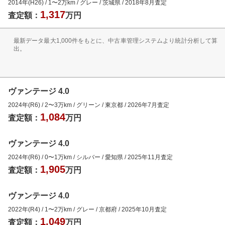
2014年(H26)
/
1
〜
2
万km
/
グレー
/
茨城県
/
2018年8月
査定
1,317
査定額：
万円
最新データ最大1,000件をもとに、中古車管理システムより統計分析して算
出。
ヴァンテージ 4.0
2024年(R6)
/
2
〜
3
万km
/
グリーン
/
東京都
/
2026年7月
査定
1,084
査定額：
万円
ヴァンテージ 4.0
2024年(R6)
/
0
〜
1
万km
/
シルバー
/
愛知県
/
2025年11月
査定
1,905
査定額：
万円
ヴァンテージ 4.0
2022年(R4)
/
1
〜
2
万km
/
グレー
/
京都府
/
2025年10月
査定
1,049
査定額：
万円