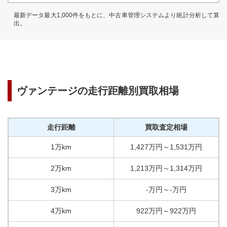
最新データ最大1,000件をもとに、中古車管理システムより統計分析して算
出。
ヴァンテージ
の走行距離別買取相場
走行距離
買取査定相場
1万km
1,427
万円
～
1,531
万円
2万km
1,213
万円
～
1,314
万円
3万km
-
万円
～
-
万円
4万km
922
万円
～
922
万円