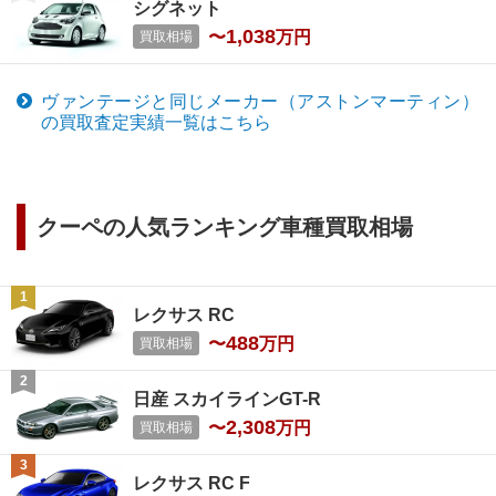
シグネット
1,038
〜
万円
買取相場
ヴァンテージ
と同じメーカー（
アストンマーティン
）
の買取査定実績一覧はこちら
クーペ
の人気ランキング車種買取相場
レクサス RC
488
〜
万円
買取相場
日産 スカイラインGT-R
2,308
〜
万円
買取相場
レクサス RC F