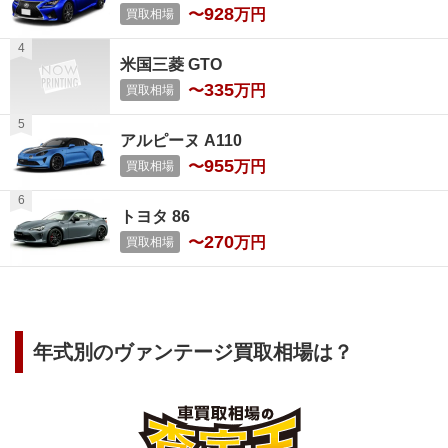
928
〜
万円
買取相場
米国三菱 GTO
335
〜
万円
買取相場
アルピーヌ A110
955
〜
万円
買取相場
トヨタ 86
270
〜
万円
買取相場
年式別の
ヴァンテージ
買取相場は？