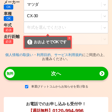
メーカー
車種
年式
走行距離
おおよそでOKです
個人情報の取扱い
・
利用目的
、
サービス利用規約
にご同意の上、
お進みください。
次へ
車選びドットコムからお知らせを受け取る
お電話でのお申し込みも受付中！
0120-994-996
【通話無料】