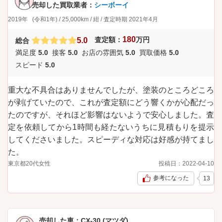
売却した買取業者：
シーボーイ
2019年
(令和1年)
/
25,000km
/
紺
/
査定時期
2021年4月
180
査定額：
万円
5.0
総合
満足度
5.0
接客
5.0
お店の雰囲気
5.0
買取価格
5.0
スピード
5.0
重大な不具合はありませんでしたが、塗装のところどころ
が剥げていたので、これが査定額にどう響くかが心配だっ
たのですが、それほど影響はないようで安心しました。査
定を依頼してから1時間も経たないうちに見積もりを提示
してくださいました。スピーディな対応は好感が持てまし
た。
東京都
20代
女性
投稿日：
2022-04-10
参考になった
13
売却した車：
CX-30 (マツダ)