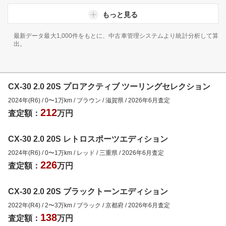
もっと見る
最新データ最大1,000件をもとに、中古車管理システムより統計分析して算
出。
CX-30 2.0 20S プロアクティブ ツーリングセレクション
2024年(R6)
/
0
〜
1
万km
/
ブラウン
/
滋賀県
/
2026年6月
査定
212
査定額：
万円
CX-30 2.0 20S レトロスポーツエディション
2024年(R6)
/
0
〜
1
万km
/
レッド
/
三重県
/
2026年6月
査定
226
査定額：
万円
CX-30 2.0 20S ブラックトーンエディション
2022年(R4)
/
2
〜
3
万km
/
ブラック
/
京都府
/
2026年6月
査定
138
査定額：
万円