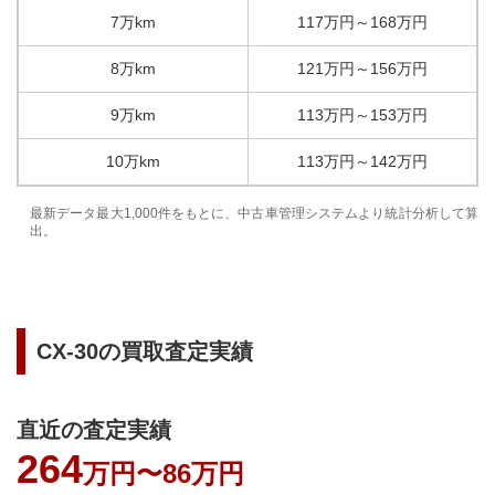
7万km
117
万円
～
168
万円
8万km
121
万円
～
156
万円
9万km
113
万円
～
153
万円
10万km
113
万円
～
142
万円
最新データ最大1,000件をもとに、中古車管理システムより統計分析して算
出。
CX-30
の買取査定実績
直近の査定実績
264
万円〜
86万円