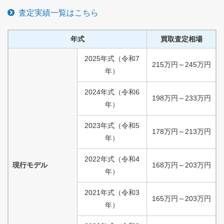
査定実績一覧はこちら
年式
買取査定相場
2025
年式
（
令和
7
215
万円
～
245
万円
年）
2024
年式
（
令和
6
198
万円
～
233
万円
年）
2023
年式
（
令和
5
178
万円
～
213
万円
年）
2022
年式
（
令和
4
現行モデル
168
万円
～
203
万円
年）
2021
年式
（
令和
3
165
万円
～
203
万円
年）