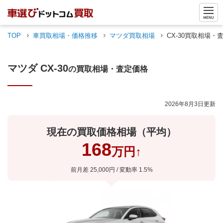
TOP
車買取相場・価格推移
マツダ
買取相場
CX-30
買取相場・
マツダ
CX-30
の買取相場・査定価格
2026年8月3日
更新
現在の買取価格相場（平均）
168
万円
↑
前月差
25,000
円 / 変動率
1.5
%