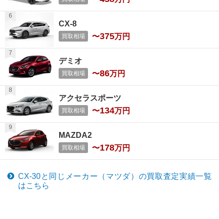
CX-8
375
〜
万円
買取相場
デミオ
86
〜
万円
買取相場
アクセラスポーツ
134
〜
万円
買取相場
MAZDA2
178
〜
万円
買取相場
CX-30
と同じメーカー（
マツダ
）の買取査定実績一覧
はこちら