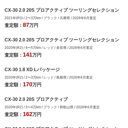
CX-30 2.0 20S プロアクティブ ツーリングセレクション
2021年(R3)
/
2
〜
3
万km
/
ブラック
/
兵庫県
/
2026年6月
査定
87
査定額：
万円
CX-30 2.0 20S プロアクティブ ツーリングセレクション
2020年(R2)
/
4
〜
5
万km
/
レッド
/
奈良県
/
2026年6月
査定
141
査定額：
万円
CX-30 1.8 XD Lパッケージ
2020年(R2)
/
2
〜
3
万km
/
レッド
/
島根県
/
2026年6月
査定
170
査定額：
万円
CX-30 2.0 20S プロアクティブ
2020年(R2)
/
3
〜
4
万km
/
ブラック
/
和歌山県
/
2026年6月
査定
162
査定額：
万円