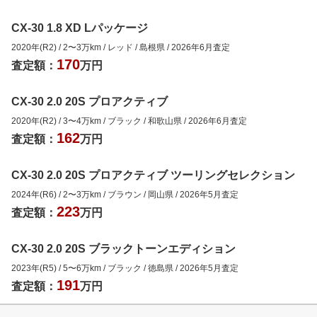
CX-30 1.8 XD Lパッケージ
2020年(R2)
/
2
〜
3
万km
/
レッド
/
島根県
/
2026年6月
査定
170
査定額：
万円
CX-30 2.0 20S プロアクティブ
2020年(R2)
/
3
〜
4
万km
/
ブラック
/
和歌山県
/
2026年6月
査定
162
査定額：
万円
CX-30 2.0 20S プロアクティブ ツーリングセレクション
2024年(R6)
/
2
〜
3
万km
/
ブラウン
/
岡山県
/
2026年5月
査定
223
査定額：
万円
CX-30 2.0 20S ブラックトーンエディション
2023年(R5)
/
5
〜
6
万km
/
ブラック
/
徳島県
/
2026年5月
査定
191
査定額：
万円