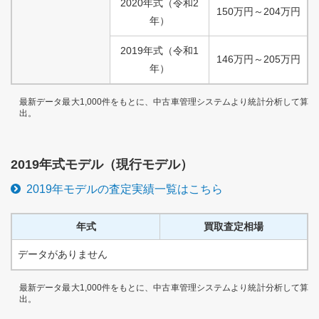
2020
年式
（
令和
2
150
万円
～
204
万円
年）
2019
年式
（
令和
1
146
万円
～
205
万円
年）
最新データ最大1,000件をもとに、中古車管理システムより統計分析して算
出。
2019
年式モデル（
現行
モデル）
2019
年モデルの査定実績一覧はこちら
年式
買取査定相場
データがありません
最新データ最大1,000件をもとに、中古車管理システムより統計分析して算
出。