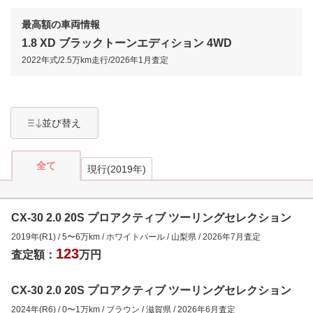
最高額の車両情報
1.8 XD ブラックトーンエディション 4WD
2022年式
/
2.5万km
走行/
2026年1月
査定
並び替え
全て
現行(2019年)
CX-30 2.0 20S プロアクティブ ツーリングセレクション
2019年(R1)
/
5
〜
6
万km
/
ホワイトパール
/
山梨県
/
2026年7月
査定
123
査定額：
万円
CX-30 2.0 20S プロアクティブ ツーリングセレクション
2024年(R6)
/
0
〜
1
万km
/
ブラウン
/
滋賀県
/
2026年6月
査定