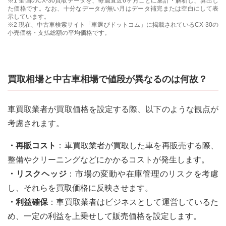
※1 全国の
CX-30
買取データを、毎週直近6ヶ月ごとに集計・解析し、算出し
た価格です。なお、十分なデータが無い月はデータ補完または空白にして表
示しています。
※2 現在、中古車検索サイト「車選びドットコム」に掲載されている
CX-30
の
小売価格・支払総額の平均価格です。
買取相場と中古車相場で値段が異なるのは何故？
車買取業者が買取価格を設定する際、以下のような観点が
考慮されます。
・再販コスト
：車買取業者が買取した車を再販売する際、
整備やクリーニングなどにかかるコストが発生します。
・リスクヘッジ
：市場の変動や在庫管理のリスクを考慮
し、それらを買取価格に反映させます。
・利益確保
：車買取業者はビジネスとして運営しているた
め、一定の利益を上乗せして販売価格を設定します。