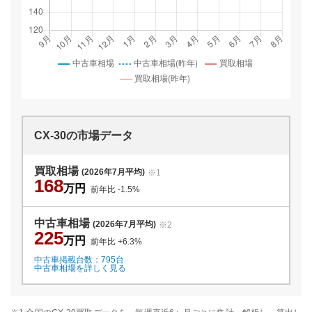
CX-30
の市場データ
買取相場
(2026年7月平均)
※1
168
万円
前年比
-1.5
%
中古車相場
(2026年7月平均)
※2
225
万円
前年比
+6.3
%
中古車掲載台数：
795
台
中古車相場を詳しく見る