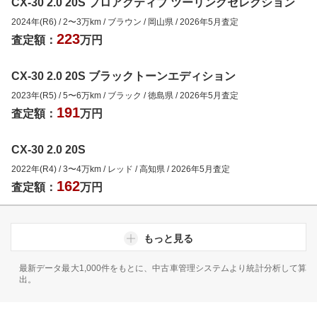
CX-30 2.0 20S プロアクティブ ツーリングセレクション
2024年(R6)
/
2
〜
3
万km
/
ブラウン
/
岡山県
/
2026年5月
査定
223
査定額：
万円
CX-30 2.0 20S ブラックトーンエディション
2023年(R5)
/
5
〜
6
万km
/
ブラック
/
徳島県
/
2026年5月
査定
191
査定額：
万円
CX-30 2.0 20S
2022年(R4)
/
3
〜
4
万km
/
レッド
/
高知県
/
2026年5月
査定
162
査定額：
万円
もっと見る
最新データ最大1,000件をもとに、中古車管理システムより統計分析して算
出。