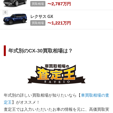
2,787
〜
万円
買取相場
レクサス GX
1,221
〜
万円
買取相場
年式別の
CX-30
買取相場は？
年式別の詳しい買取相場が知りたいなら【
車買取相場の査
定王
】がオススメ！
査定王では入力いただいたお車の情報を元に、高価買取実