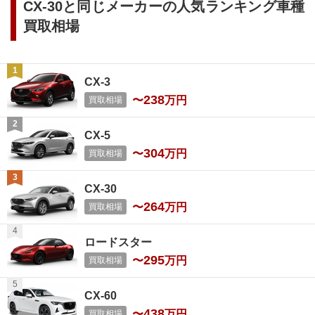
CX-30
と同じメーカーの人気ランキング車種
買取相場
CX-3
238
〜
万円
買取相場
CX-5
304
〜
万円
買取相場
CX-30
264
〜
万円
買取相場
ロードスター
295
〜
万円
買取相場
CX-60
438
〜
万円
買取相場