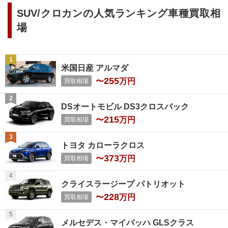
SUV/クロカン
の人気ランキング車種買取相
場
米国日産 アルマダ
255
〜
万円
買取相場
DSオートモビル DS3クロスバック
215
〜
万円
買取相場
トヨタ カローラクロス
373
〜
万円
買取相場
クライスラージープ パトリオット
228
〜
万円
買取相場
メルセデス・マイバッハ GLSクラス