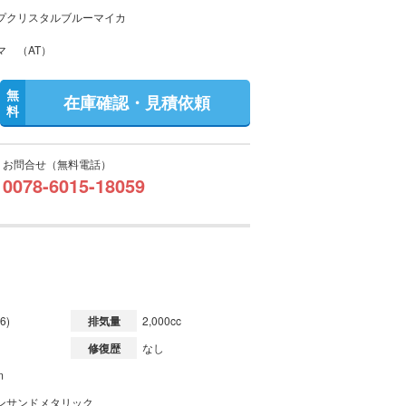
プクリスタルブルーマイカ
マ （AT）
無
在庫確認・見積依頼
料
お問合せ（無料電話）
0078-6015-18059
6)
排気量
2,000cc
修復歴
なし
m
ンサンドメタリック