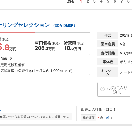
最初
1
2
3
4
5
6
7
8
ブ ツーリングセレクション
（3DA-DM8P）
年式
2021
(R
額
(税込)
6
車両価格
諸費用
.8
(税込)
(税込)
乗車定員
5名
206
10
.3
.5
万円
万円
万円
走行距離
5.3万k
R08.12
車体色
ポリメ
定期点検整備有
店舗取扱い保証付き(1ヶ月以内 1,000kmまで)
ミッショ
オート
ン
お気に入り
追加
店
販売店の評価・口コミ
-
全国的に店舗を展開しており、 豊富な在庫の中からお客様にぴったりの1台をご提案させていただきます。 国産車から輸入車まで幅広く取り扱っており、 登録済未使用車や...
総合評価
点（
0件
）