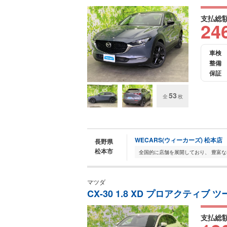
支払総
24
車検
整備
保証
53
全
枚
WECARS(ウィーカーズ) 松本店
長野県
松本市
マツダ
CX-30 1.8 XD プロアクティ
支払総