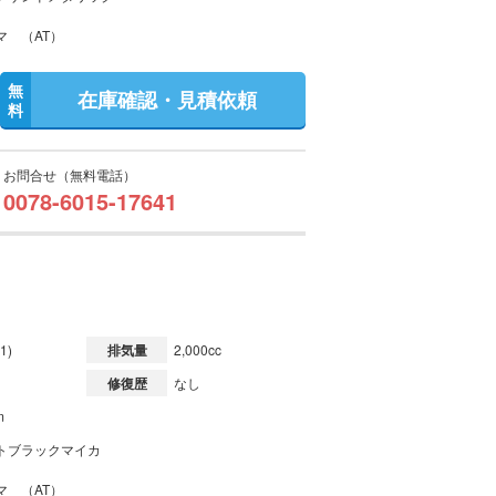
マ （AT）
無
在庫確認・見積依頼
料
お問合せ（無料電話）
0078-6015-17641
1)
排気量
2,000cc
修復歴
なし
m
トブラックマイカ
マ （AT）