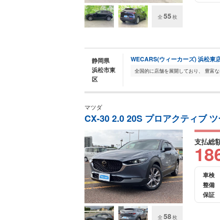
55
全
枚
WECARS(ウィーカーズ) 浜松東
静岡県
浜松市東
区
マツダ
CX-30 2.0 20S プロアクテ
支払総
18
車検
整備
保証
58
全
枚