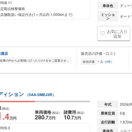
R08.11
車体色
ディー
定期点検整備有
店舗取扱い保証付き(1ヶ月以内 1,000kmまで)
ミッショ
オート
ン
お気に入り
追加
茶屋店
販売店の評価・口コミ
-
全国的に店舗を展開しており、 豊富な在庫の中からお客様にぴったりの1台をご提案させていただきます。 国産車から輸入車まで幅広く取り扱っており、 登録済未使用車や...
総合評価
点（
0件
）
ツエディション
（5AA-DMEJ3R）
年式
2024
(R
額
(税込)
1
車両価格
諸費用
.4
(税込)
(税込)
乗車定員
5名
280
10
.7
.7
万円
万円
万円
走行距離
1.8万k
R09.3
車体色
ジルコ