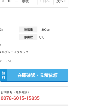
9
10
...
最後
前へ
次へ
3)
排気量
1,800cc
修復歴
なし
m
タルグレーメタリック
マ （AT）
無
在庫確認・見積依頼
料
お問合せ（無料電話）
0078-6015-15835