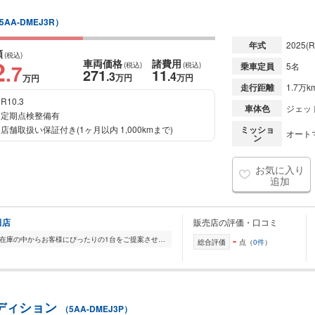
5AA-DMEJ3R）
年式
2025
(R
額
(税込)
2
車両価格
諸費用
.7
(税込)
(税込)
乗車定員
5名
271
11
.3
.4
万円
万円
万円
走行距離
1.7万k
R10.3
車体色
ジェッ
定期点検整備有
店舗取扱い保証付き(1ヶ月以内 1,000kmまで)
ミッショ
オート
ン
お気に入り
追加
田店
販売店の評価・口コミ
-
全国的に店舗を展開しており、 豊富な在庫の中からお客様にぴったりの1台をご提案させていただきます。 国産車から輸入車まで幅広く取り扱っており、 登録済未使用車や...
総合評価
点（
0件
）
ンエディション
（5AA-DMEJ3P）