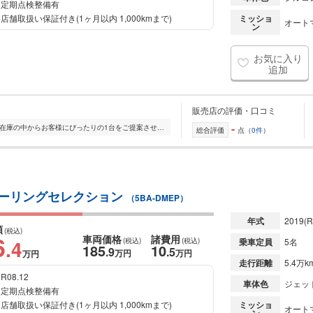
定期点検整備有
店舗取扱い保証付き(1ヶ月以内 1,000kmまで)
ミッショ
オート
ン
お気に入り
追加
販売店の評価・口コミ
-
全国的に店舗を展開しており、 豊富な在庫の中からお客様にぴったりの1台をご提案させていただきます。 国産車から輸入車まで幅広く取り扱っており、 登録済未使用車や...
総合評価
点（
0件
）
ィブ ツーリングセレクション
（5BA-DMEP）
年式
2019
(R
額
(税込)
6
車両価格
諸費用
.4
(税込)
(税込)
乗車定員
5名
185
10
.9
.5
万円
万円
万円
走行距離
5.4万k
R08.12
車体色
ジェッ
定期点検整備有
店舗取扱い保証付き(1ヶ月以内 1,000kmまで)
ミッショ
オート