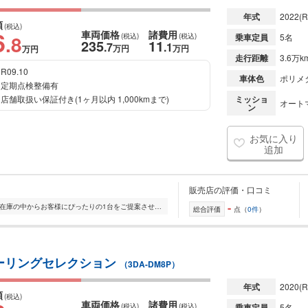
年式
2022
(R
額
(税込)
6
車両価格
諸費用
.8
(税込)
(税込)
乗車定員
5名
235
11
.7
.1
万円
万円
万円
走行距離
3.6万k
R09.10
車体色
ポリメ
定期点検整備有
店舗取扱い保証付き(1ヶ月以内 1,000kmまで)
ミッショ
オート
ン
お気に入り
追加
販売店の評価・口コミ
-
全国的に店舗を展開しており、 豊富な在庫の中からお客様にぴったりの1台をご提案させていただきます。 国産車から輸入車まで幅広く取り扱っており、 登録済未使用車や...
総合評価
点（
0件
）
ブ ツーリングセレクション
（3DA-DM8P）
年式
2020
(R
額
(税込)
車両価格
諸費用
(税込)
(税込)
乗車定員
5名