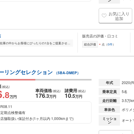
ン
お気に入り
追加
店
販売店の評価・口コミ
-
全国的に店舗を展開しており、 豊富な在庫の中からお客様にぴったりの1台をご提案させていただきます。 国産車から輸入車まで幅広く取り扱っており、 登録済未使用車や...
総合評価
点（
0件
）
ィブ ツーリングセレクション
（5BA-DMEP）
年式
2020
(R
額
(税込)
6
車両価格
諸費用
.8
(税込)
(税込)
乗車定員
5名
176
10
.3
.5
万円
万円
万円
走行距離
3.5万k
R08.11
車体色
ポリメ
定期点検整備有
店舗取扱い保証付き(1ヶ月以内 1,000kmまで)
ミッショ
オート
ン