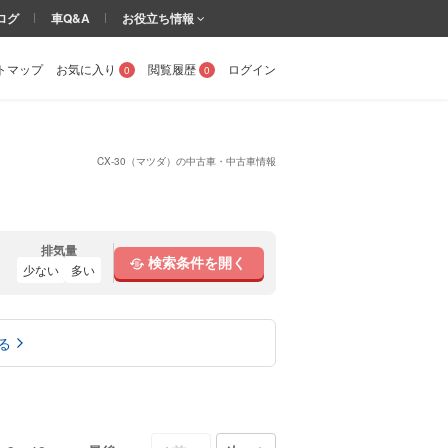
ログ
車Q&A
お役立ち情報
トマップ
お気に入り
閲覧履歴
ログイン
0
0
CX-30（マツダ）の中古車・中古車情報
排気量
検索条件を開く
少ない
多い
る