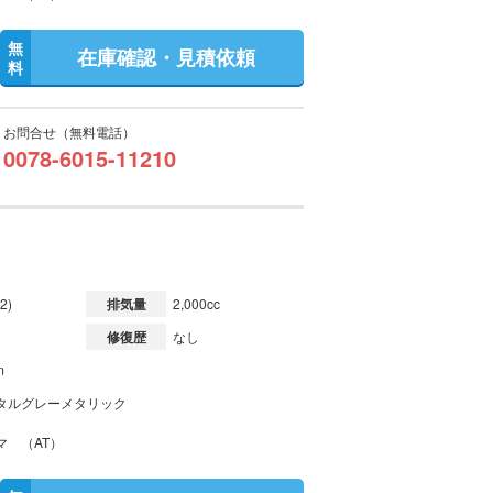
無
在庫確認・見積依頼
料
お問合せ（無料電話）
0078-6015-11210
2)
排気量
2,000cc
修復歴
なし
m
タルグレーメタリック
マ （AT）