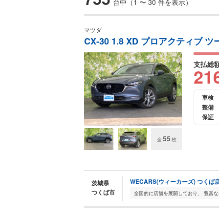
台中（1 〜 30 件を表示）
マツダ
CX-30 1.8 XD プロアクティ
支払総
21
車検
整備
保証
55
全
枚
WECARS(ウィーカーズ) つくば
茨城県
つくば市