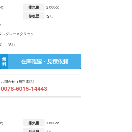
4)
排気量
2,000cc
修復歴
なし
m
タルグレーメタリック
マ （AT）
無
在庫確認・見積依頼
料
お問合せ（無料電話）
0078-6015-14443
2)
排気量
1,800cc
修復歴
なし