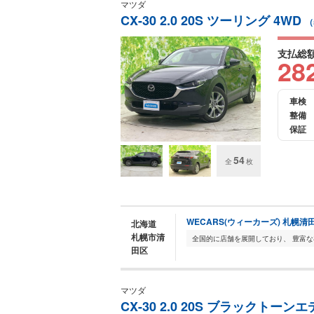
マツダ
CX-30 2.0 20S ツーリング 4WD
（
支払総
28
車検
整備
保証
54
全
枚
WECARS(ウィーカーズ) 札幌清
北海道
札幌市清
田区
マツダ
CX-30 2.0 20S ブラックトー