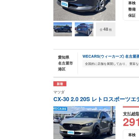
車検
整備
保証
48
全
枚
WECARS(ウィーカーズ) 名古屋
愛知県
名古屋市
港区
新着
マツダ
CX-30 2.0 20S レトロスポー
支払総
29
車検