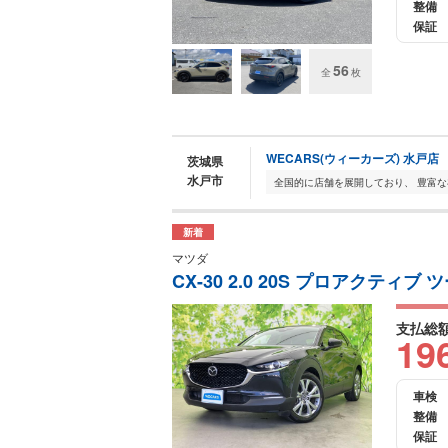
整備
保証
56
全
枚
WECARS(ウィーカーズ) 水戸店
茨城県
水戸市
新着
マツダ
CX-30 2.0 20S プロアクテ
支払総
19
車検
整備
保証