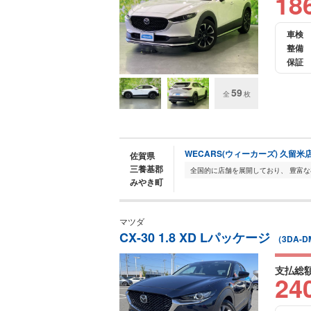
18
車検
整備
保証
59
全
枚
WECARS(ウィーカーズ) 久留米
佐賀県
三養基郡
みやき町
マツダ
CX-30 1.8 XD Lパッケージ
（3DA-D
支払総
24