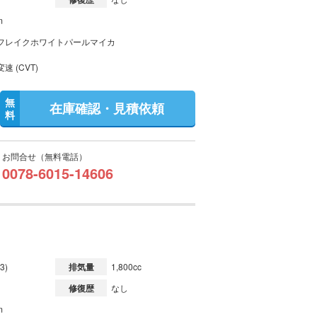
m
フレイクホワイトパールマイカ
速 (CVT)
無
在庫確認・見積依頼
料
お問合せ（無料電話）
0078-6015-14606
3)
排気量
1,800cc
修復歴
なし
m