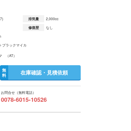
7)
排気量
2,000cc
修復歴
なし
m
トブラックマイカ
マ （AT）
無
在庫確認・見積依頼
料
お問合せ（無料電話）
0078-6015-10526