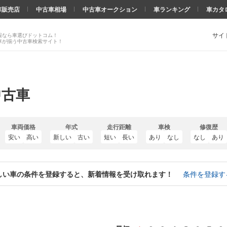
車販売店
中古車相場
中古車オークション
車ランキング
車カタ
サイ
報なら車選びドットコム！
車が揃う中古車検索サイト！
中古車
車両価格
年式
走行距離
車検
修復歴
安い
高い
新しい
古い
短い
長い
あり
なし
なし
あり
しい車の条件を登録すると、新着情報を受け取れます！
条件を登録す