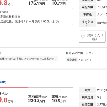
6
.8
176
10
.1
.7
万円
万円
万円
走行距離
7.3万k
R09.3
車体色
スノー
定期点検整備有
店舗取扱い保証付き(1ヶ月以内 1,000kmまで)
ミッショ
無段階変
ン
お気に入り
追加
店
販売店の評価・口コミ
-
全国的に店舗を展開しており、 豊富な在庫の中からお客様にぴったりの1台をご提案させていただきます。 国産車から輸入車まで幅広く取り扱っており、 登録済未使用車や...
総合評価
点（
0件
）
M8P）
年式
2021
(R
額
(税込)
0
車両価格
諸費用
.8
(税込)
(税込)
乗車定員
5名
230
10
.3
.5
万円
万円
万円
走行距離
3.7万k