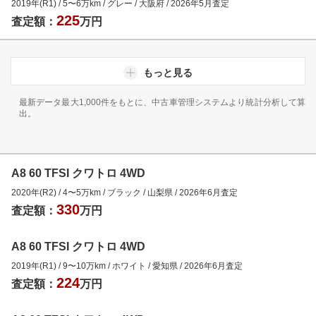
2019年(R1)
/
5
〜
6
万km
/
グレー
/
大阪府
/
2026年5月
査定
225
査定額：
万円
もっと見る
最新データ最大1,000件をもとに、中古車管理システムより統計分析して算
出。
A8 60 TFSI クワトロ 4WD
2020年(R2)
/
4
〜
5
万km
/
ブラック
/
山梨県
/
2026年6月
査定
330
査定額：
万円
A8 60 TFSI クワトロ 4WD
2019年(R1)
/
9
〜
10
万km
/
ホワイト
/
愛知県
/
2026年6月
査定
224
査定額：
万円