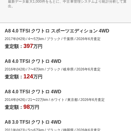
最新データ最大1,000件をもとに、中古車管理システムより統計分析して算
出。
A8 4.0 TFSI クワトロ スポーツエディション 4WD
2017年(H29)
/
4
〜
5
万km
/
ブラック
/
千葉県
/
2026年6月
査定
397
査定額：
万円
A8 4.0 TFSI クワトロ 4WD
2016年(H28)
/
7
〜
8
万km
/
ブラック
/
岐阜県
/
2026年6月
査定
124
査定額：
万円
A8 4.0 TFSI クワトロ 4WD
2014年(H26)
/
21
〜
22
万km
/
ホワイト
/
東京都
/
2026年6月
査定
98
査定額：
万円
A8 3.0 TFSI クワトロ 4WD
2011年(H23)
/
5
〜
6
万km
/
ブラック
/
静岡県
/
2026年6月
査定