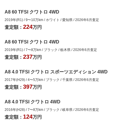
A8 60 TFSI クワトロ 4WD
2019年(R1)
/
9
〜
10
万km
/
ホワイト
/
愛知県
/
2026年6月
査定
224
査定額：
万円
A8 60 TFSI クワトロ 4WD
2019年(R1)
/
7
〜
8
万km
/
ブラック
/
栃木県
/
2026年6月
査定
237
査定額：
万円
A8 4.0 TFSI クワトロ スポーツエディション 4WD
2017年(H29)
/
4
〜
5
万km
/
ブラック
/
千葉県
/
2026年6月
査定
397
査定額：
万円
A8 4.0 TFSI クワトロ 4WD
2016年(H28)
/
7
〜
8
万km
/
ブラック
/
岐阜県
/
2026年6月
査定
124
査定額：
万円