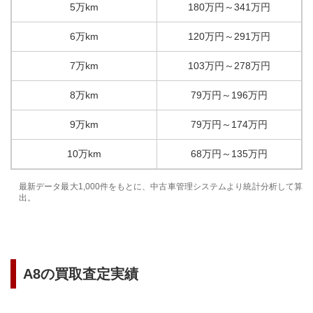
5万km
180
万円
～
341
万円
6万km
120
万円
～
291
万円
7万km
103
万円
～
278
万円
8万km
79
万円
～
196
万円
9万km
79
万円
～
174
万円
10万km
68
万円
～
135
万円
最新データ最大1,000件をもとに、中古車管理システムより統計分析して算
出。
A8
の買取査定実績