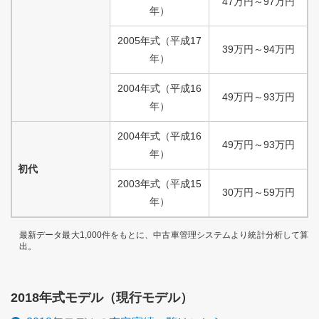
47
万円
～
97
万円
年）
2005
年式
（
平成
17
39
万円
～
94
万円
年）
2004
年式
（
平成
16
49
万円
～
93
万円
年）
2004
年式
（
平成
16
49
万円
～
93
万円
年）
初代
2003
年式
（
平成
15
30
万円
～
59
万円
年）
最新データ最大1,000件をもとに、中古車管理システムより統計分析して算
出。
2018
年式モデル（
現行
モデル）