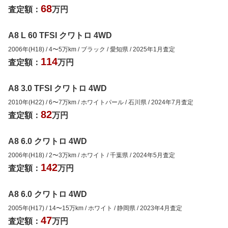
68
査定額：
万円
A8 L 60 TFSI クワトロ 4WD
2006年(H18)
/
4
〜
5
万km
/
ブラック
/
愛知県
/
2025年1月
査定
114
査定額：
万円
A8 3.0 TFSI クワトロ 4WD
2010年(H22)
/
6
〜
7
万km
/
ホワイトパール
/
石川県
/
2024年7月
査定
82
査定額：
万円
A8 6.0 クワトロ 4WD
2006年(H18)
/
2
〜
3
万km
/
ホワイト
/
千葉県
/
2024年5月
査定
142
査定額：
万円
A8 6.0 クワトロ 4WD
2005年(H17)
/
14
〜
15
万km
/
ホワイト
/
静岡県
/
2023年4月
査定
47
査定額：
万円