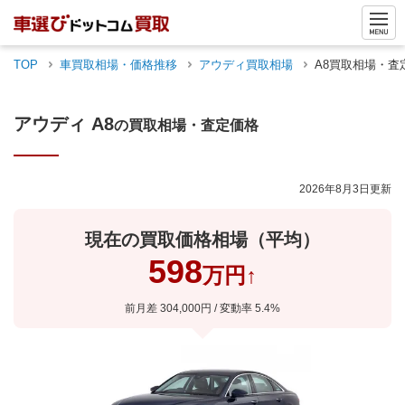
TOP
車買取相場・価格推移
アウディ
買取相場
A8
買取相場・査
アウディ
A8
の買取相場・査定価格
2026年8月3日
更新
現在の買取価格相場（平均）
598
万円
↑
前月差
304,000
円 / 変動率
5.4
%