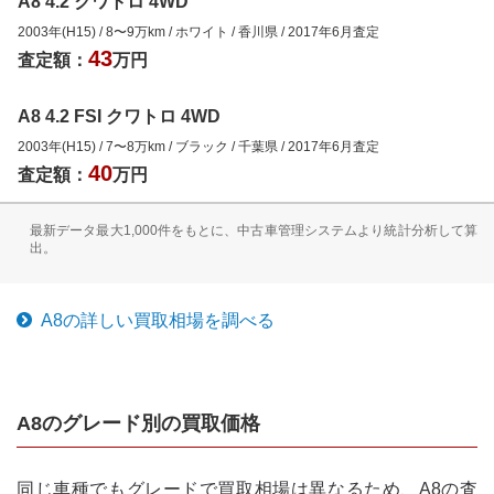
A8 4.2 クワトロ 4WD
2003年(H15)
/
8
〜
9
万km
/
ホワイト
/
香川県
/
2017年6月
査定
43
査定額：
万円
A8 4.2 FSI クワトロ 4WD
2003年(H15)
/
7
〜
8
万km
/
ブラック
/
千葉県
/
2017年6月
査定
40
査定額：
万円
最新データ最大1,000件をもとに、中古車管理システムより統計分析して算
出。
A8
の詳しい買取相場を調べる
A8
のグレード別の買取価格
同じ車種でもグレードで買取相場は異なるため、
A8
の査