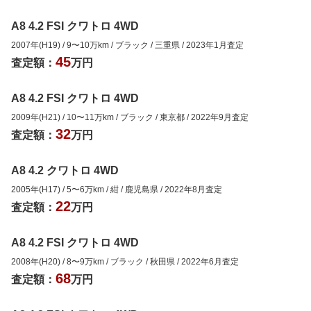
A8 4.2 FSI クワトロ 4WD
2007年(H19)
/
9
〜
10
万km
/
ブラック
/
三重県
/
2023年1月
査定
45
査定額：
万円
A8 4.2 FSI クワトロ 4WD
2009年(H21)
/
10
〜
11
万km
/
ブラック
/
東京都
/
2022年9月
査定
32
査定額：
万円
A8 4.2 クワトロ 4WD
2005年(H17)
/
5
〜
6
万km
/
紺
/
鹿児島県
/
2022年8月
査定
22
査定額：
万円
A8 4.2 FSI クワトロ 4WD
2008年(H20)
/
8
〜
9
万km
/
ブラック
/
秋田県
/
2022年6月
査定
68
査定額：
万円