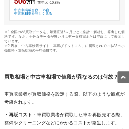
506
万円
前年比
-10.8
%
中古車掲載台数：
35
台
中古車相場を詳しく見る
※1 全国の
A8
買取データを、毎週直近6ヶ月ごとに集計・解析し、算出した価
格です。なお、十分なデータが無い月はデータ補完または空白にして表示し
ています。
※2 現在、中古車検索サイト「車選びドットコム」に掲載されている
A8
の小
売価格・支払総額の平均価格です。
買取相場と中古車相場で値段が異なるのは何故？
車買取業者が買取価格を設定する際、以下のような観点が
考慮されます。
・再販コスト
：車買取業者が買取した車を再販売する際、
整備やクリーニングなどにかかるコストが発生します。