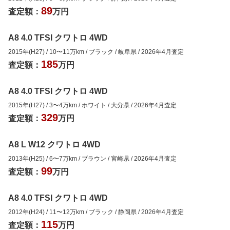
89
査定額：
万円
A8 4.0 TFSI クワトロ 4WD
2015年(H27)
/
10
〜
11
万km
/
ブラック
/
岐阜県
/
2026年4月
査定
185
査定額：
万円
A8 4.0 TFSI クワトロ 4WD
2015年(H27)
/
3
〜
4
万km
/
ホワイト
/
大分県
/
2026年4月
査定
329
査定額：
万円
A8 L W12 クワトロ 4WD
2013年(H25)
/
6
〜
7
万km
/
ブラウン
/
宮崎県
/
2026年4月
査定
99
査定額：
万円
A8 4.0 TFSI クワトロ 4WD
2012年(H24)
/
11
〜
12
万km
/
ブラック
/
静岡県
/
2026年4月
査定
115
査定額：
万円