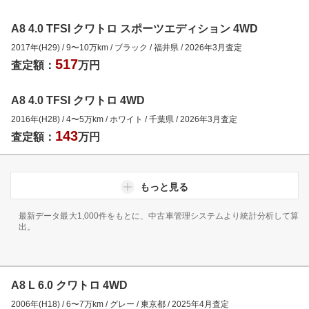
A8 4.0 TFSI クワトロ スポーツエディション 4WD
2017年(H29)
/
9
〜
10
万km
/
ブラック
/
福井県
/
2026年3月
査定
517
査定額：
万円
A8 4.0 TFSI クワトロ 4WD
2016年(H28)
/
4
〜
5
万km
/
ホワイト
/
千葉県
/
2026年3月
査定
143
査定額：
万円
もっと見る
最新データ最大1,000件をもとに、中古車管理システムより統計分析して算
出。
A8 L 6.0 クワトロ 4WD
2006年(H18)
/
6
〜
7
万km
/
グレー
/
東京都
/
2025年4月
査定