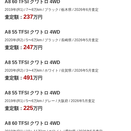
A8 60 TFSI クワトロ 4WD
2019年(R1)
/
7
〜
8
万km
/
ブラック
/
栃木県
/
2026年6月
査定
237
査定額：
万円
A8 55 TFSI クワトロ 4WD
2020年(R2)
/
5
〜
6
万km
/
ブラック
/
長崎県
/
2026年5月
査定
247
査定額：
万円
A8 55 TFSI クワトロ 4WD
2020年(R2)
/
3
〜
4
万km
/
ホワイト
/
佐賀県
/
2026年5月
査定
491
査定額：
万円
A8 55 TFSI クワトロ 4WD
2019年(R1)
/
5
〜
6
万km
/
グレー
/
大阪府
/
2026年5月
査定
225
査定額：
万円
A8 60 TFSI クワトロ 4WD