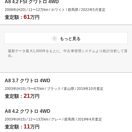
A8 4.2 FSI クワトロ 4WD
2008年(H20)
/
11
〜
12
万km
/
ホワイト
/
群馬県
/
2022年5月
査定
61
査定額：
万円
もっと見る
最新データ最大1,000件をもとに、中古車管理システムより統計分析して算
出。
A8 3.7 クワトロ 4WD
2003年(H15)
/
5
〜
6
万km
/
ブラック
/
富山県
/
2019年10月
査定
21
査定額：
万円
A8 4.2 クワトロ 4WD
2003年(H15)
/
12
〜
13
万km
/
グレー
/
群馬県
/
2019年4月
査定
11
査定額：
万円