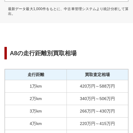
最新データ最大1,000件をもとに、中古車管理システムより統計分析して算
出。
A8
の走行距離別買取相場
走行距離
買取査定相場
1万km
420
万円
～
588
万円
2万km
340
万円
～
506
万円
3万km
266
万円
～
430
万円
4万km
220
万円
～
415
万円