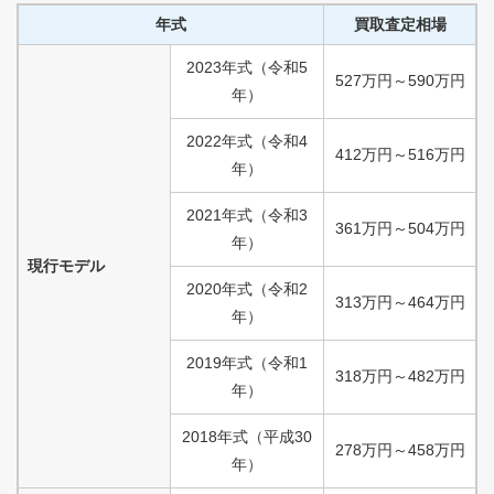
年式
買取査定相場
2023
年式
（
令和
5
527
万円
～
590
万円
年）
2022
年式
（
令和
4
412
万円
～
516
万円
年）
2021
年式
（
令和
3
361
万円
～
504
万円
年）
現行モデル
2020
年式
（
令和
2
313
万円
～
464
万円
年）
2019
年式
（
令和
1
318
万円
～
482
万円
年）
2018
年式
（
平成
30
278
万円
～
458
万円
年）