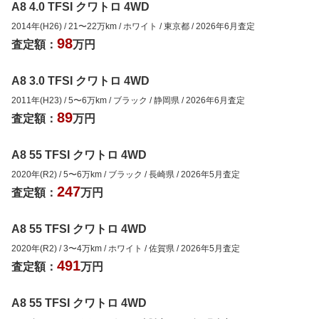
A8 4.0 TFSI クワトロ 4WD
2014年(H26)
/
21
〜
22
万km
/
ホワイト
/
東京都
/
2026年6月
査定
98
査定額：
万円
A8 3.0 TFSI クワトロ 4WD
2011年(H23)
/
5
〜
6
万km
/
ブラック
/
静岡県
/
2026年6月
査定
89
査定額：
万円
A8 55 TFSI クワトロ 4WD
2020年(R2)
/
5
〜
6
万km
/
ブラック
/
長崎県
/
2026年5月
査定
247
査定額：
万円
A8 55 TFSI クワトロ 4WD
2020年(R2)
/
3
〜
4
万km
/
ホワイト
/
佐賀県
/
2026年5月
査定
491
査定額：
万円
A8 55 TFSI クワトロ 4WD