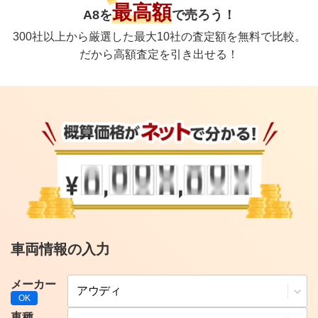
最高額
A8
を
で
売ろう！
300社以上から厳選した最大10社の査定額を無料で比較。
だから高額査定を引き出せる！
車両情報の入力
メーカー
車種