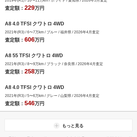
2019年(R1)
/
10
〜
11
万km
/
ホワイト
/
愛知県
/
2026年5月
査定
229
査定額：
万円
A8 4.0 TFSI クワトロ 4WD
2021年(R3)
/
6
〜
7
万km
/
ブルー
/
福井県
/
2026年4月
査定
606
査定額：
万円
A8 55 TFSI クワトロ 4WD
2021年(R3)
/
8
〜
9
万km
/
ブラック
/
奈良県
/
2026年4月
査定
258
査定額：
万円
A8 4.0 TFSI クワトロ 4WD
2021年(R3)
/
5
〜
6
万km
/
グレー
/
山梨県
/
2026年4月
査定
546
査定額：
万円
もっと見る