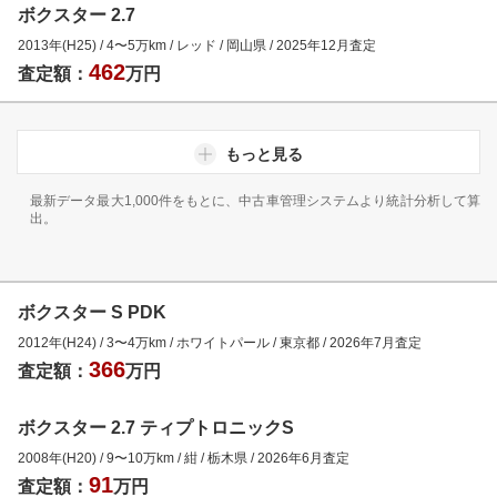
ボクスター 2.7
2013年(H25)
/
4
〜
5
万km
/
レッド
/
岡山県
/
2025年12月
査定
462
査定額：
万円
もっと見る
最新データ最大1,000件をもとに、中古車管理システムより統計分析して算
出。
ボクスター S PDK
2012年(H24)
/
3
〜
4
万km
/
ホワイトパール
/
東京都
/
2026年7月
査定
366
査定額：
万円
ボクスター 2.7 ティプトロニックS
2008年(H20)
/
9
〜
10
万km
/
紺
/
栃木県
/
2026年6月
査定
91
査定額：
万円