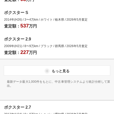
ボクスター S
2014年(H26)
/
3
〜
4
万km
/
ホワイト
/
栃木県
/
2026年5月
査定
537
査定額：
万円
ボクスター 2.9
2009年(H21)
/
8
〜
9
万km
/
ブラック
/
群馬県
/
2026年5月
査定
227
査定額：
万円
もっと見る
最新データ最大1,000件をもとに、中古車管理システムより統計分析して算
出。
ボクスター 2.7