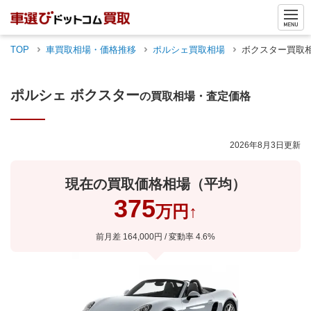
TOP
車買取相場・価格推移
ポルシェ
買取相場
ボクスター
買取
ポルシェ
ボクスター
の買取相場・査定価格
2026年8月3日
更新
現在の買取価格相場（平均）
375
万円
↑
前月差
164,000
円 / 変動率
4.6
%