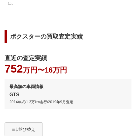
出。
ボクスター
の買取査定実績
直近の査定実績
752
万円〜
16万円
最高額の車両情報
GTS
2014年式
/
1.3万km
走行/
2019年9月
査定
並び替え