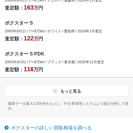
2000年(H12)
/
5
〜
6
万km
/
イエロー
/
愛媛県
/
2026年1月
査定
163
査定額：
万円
ボクスター S
2000年(H12)
/
7
〜
8
万km
/
ホワイト
/
愛知県
/
2026年1月
査定
122
査定額：
万円
ボクスター S PDK
2003年(H15)
/
7
〜
8
万km
/
ブラック
/
東京都
/
2025年12月
査定
116
査定額：
万円
もっと見る
最新データ最大1,000件をもとに、中古車管理システムより統計分析して算
出。
ボクスター
の詳しい買取相場を調べる