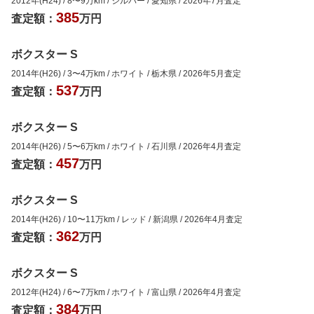
2012年(H24)
/
8
〜
9
万km
/
シルバー
/
愛知県
/
2026年7月
査定
385
査定額：
万円
ボクスター S
2014年(H26)
/
3
〜
4
万km
/
ホワイト
/
栃木県
/
2026年5月
査定
537
査定額：
万円
ボクスター S
2014年(H26)
/
5
〜
6
万km
/
ホワイト
/
石川県
/
2026年4月
査定
457
査定額：
万円
ボクスター S
2014年(H26)
/
10
〜
11
万km
/
レッド
/
新潟県
/
2026年4月
査定
362
査定額：
万円
ボクスター S
2012年(H24)
/
6
〜
7
万km
/
ホワイト
/
富山県
/
2026年4月
査定
384
査定額：
万円