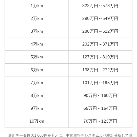
1万km
322
万円
～
573
万円
2万km
290
万円
～
549
万円
3万km
280
万円
～
512
万円
4万km
202
万円
～
371
万円
5万km
127
万円
～
319
万円
6万km
138
万円
～
272
万円
7万km
101
万円
～
195
万円
8万km
90
万円
～
160
万円
9万km
65
万円
～
164
万円
10万km
70
万円
～
123
万円
最新データ最大1,000件をもとに、中古車管理システムより統計分析して算