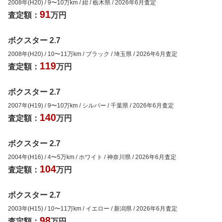
2008年(H20)
/
9
〜
10
万km
/
紺
/
栃木県
/
2026年6月
査定
91
査定額：
万円
ボクスター 2.7
2008年(H20)
/
10
〜
11
万km
/
ブラック
/
埼玉県
/
2026年6月
査定
119
査定額：
万円
ボクスター 2.7
2007年(H19)
/
9
〜
10
万km
/
シルバー
/
千葉県
/
2026年6月
査定
140
査定額：
万円
ボクスター 2.7
2004年(H16)
/
4
〜
5
万km
/
ホワイト
/
神奈川県
/
2026年6月
査定
104
査定額：
万円
ボクスター 2.7
2003年(H15)
/
10
〜
11
万km
/
イエロー
/
新潟県
/
2026年6月
査定
98
査定額：
万円