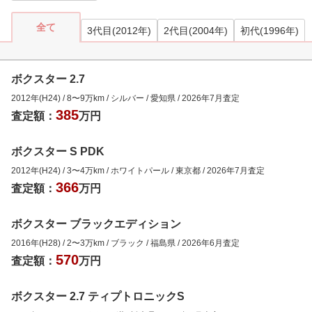
全て
3代目(2012年)
2代目(2004年)
初代(1996年)
ボクスター 2.7
2012年(H24)
/
8
〜
9
万km
/
シルバー
/
愛知県
/
2026年7月
査定
385
査定額：
万円
ボクスター S PDK
2012年(H24)
/
3
〜
4
万km
/
ホワイトパール
/
東京都
/
2026年7月
査定
366
査定額：
万円
ボクスター ブラックエディション
2016年(H28)
/
2
〜
3
万km
/
ブラック
/
福島県
/
2026年6月
査定
570
査定額：
万円
ボクスター 2.7 ティプトロニックS