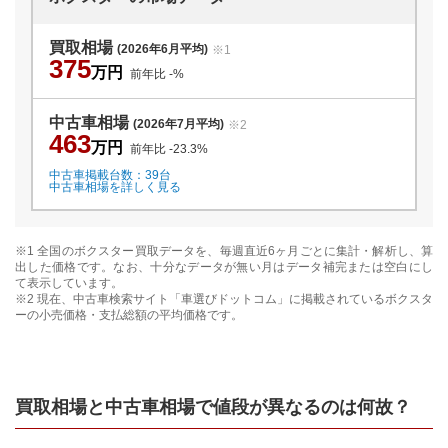
買取相場
(2026年6月平均)
※1
375
万円
前年比
-
%
中古車相場
(2026年7月平均)
※2
463
万円
前年比
-23.3
%
中古車掲載台数：
39
台
中古車相場を詳しく見る
※1 全国の
ボクスター
買取データを、毎週直近6ヶ月ごとに集計・解析し、算
出した価格です。なお、十分なデータが無い月はデータ補完または空白にし
て表示しています。
※2 現在、中古車検索サイト「車選びドットコム」に掲載されている
ボクスタ
ー
の小売価格・支払総額の平均価格です。
買取相場と中古車相場で値段が異なるのは何故？