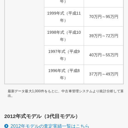
年）
1999
年式
（
平成
11
70
万円
～
95
万円
年）
1998
年式
（
平成
10
39
万円
～
72
万円
年）
1997
年式
（
平成
9
40
万円
～
55
万円
年）
1996
年式
（
平成
8
37
万円
～
49
万円
年）
最新データ最大1,000件をもとに、中古車管理システムより統計分析して算
出。
2012
年式モデル（
3代目
モデル）
2012
年モデルの査定実績一覧はこちら