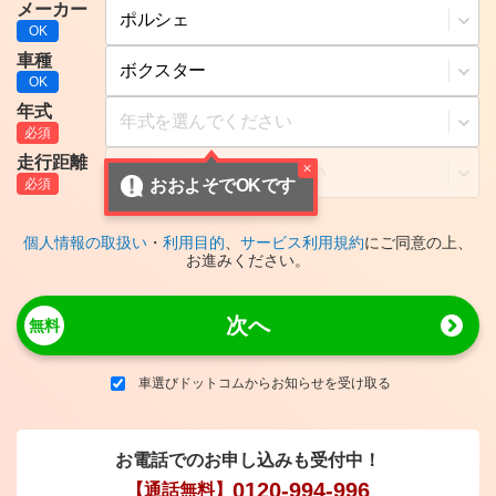
メーカー
車種
年式
走行距離
おおよそでOKです
個人情報の取扱い
・
利用目的
、
サービス利用規約
にご同意の上、
お進みください。
次へ
車選びドットコムからお知らせを受け取る
お電話でのお申し込みも受付中！
0120-994-996
【通話無料】