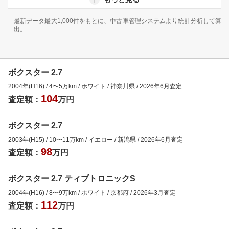
最新データ最大1,000件をもとに、中古車管理システムより統計分析して算
出。
ボクスター 2.7
2004年(H16)
/
4
〜
5
万km
/
ホワイト
/
神奈川県
/
2026年6月
査定
104
査定額：
万円
ボクスター 2.7
2003年(H15)
/
10
〜
11
万km
/
イエロー
/
新潟県
/
2026年6月
査定
98
査定額：
万円
ボクスター 2.7 ティプトロニックS
2004年(H16)
/
8
〜
9
万km
/
ホワイト
/
京都府
/
2026年3月
査定
112
査定額：
万円