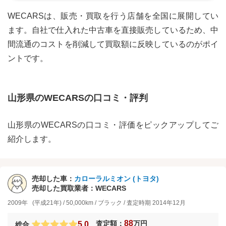
WECARSは、販売・買取を行う店舗を全国に展開してい
ます。自社で仕入れた中古車を直接販売しているため、中
間流通のコストを削減して買取額に反映しているのがポイ
ントです。
山形県
の
WECARS
の口コミ・評判
山形県
の
WECARS
の口コミ・評価をピックアップしてご
紹介します。
売却した車：
カローラルミオン
(
トヨタ
)
売却した買取業者：
WECARS
2009年
(平成21年)
/
50,000km
/
ブラック
/
査定時期
2014年12月
88
査定額：
万円
5.0
総合