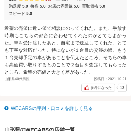
満足度
5.0
接客
5.0
お店の雰囲気
5.0
買取価格
5.0
スピード
5.0
希望の売値に近い値で相談にのってくれた。また、手放す
時期もこちらの都合に合わせてくれたのがとてもよかっ
た。車を受け渡したあと、自宅まで送迎してくれた。とて
も丁寧な対応だった。特にないが１台目の交渉の際、もう
１台売却予定の車があることを伝えたところ、そちらの車
も高価買い取りするとのことで２台目を査定してもらった
ところ、希望の売値と大きく差があった。
山形県
40代
男性
投稿日：
2021-10-21
参考になった
13
WECARS
の評判・口コミを詳しく見る
山形県の
WECARS
の店舗一覧