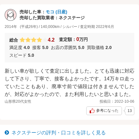
売却した車：
モコ
(
日産
)
売却した買取業者：
ネクステージ
2014年
(平成26年)
/
140,000km
/
シルバー
/
査定時期
2022年6月
0
査定額：
万円
4.2
総合
満足度
4.0
接客
5.0
お店の雰囲気
5.0
買取価格
2.0
スピード
5.0
新しい車が欲しくて査定に出しました。とても迅速に対応
して下さり、丁寧で、接客もよかったです。14万キロ走っ
ていたこともあり、廃車寸前で値段は付きませんでした
が、対応がよかったので、また利用したいと思いました。
山形県
20代
女性
投稿日：
2022-10-06
参考になった
13
ネクステージ
の評判・口コミを詳しく見る