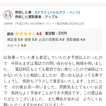
売却した車：
Sクラス
(
メルセデス・ベンツ
)
売却した買取業者：
アップル
1999年
(平成11年)
/
80,000km
/
グレー
/
査定時期
2022年12月
3
査定額：
万円
4.6
総合
満足度
5.0
接客
5.0
お店の雰囲気
4.0
買取価格
4.0
スピード
5.0
以前乗っていた車も査定していただき予想以上だったの
で 今回もまずは電話での問い合わせをし相場を伺いまし
た。 電話対応もとても親切で古い車だったので値段はつ
かないだろうと相談しましたが、思い出も詰まってる車で
しょうし 気持ちプラスして査定をいたします。とのこと
で その後お店へ伺いました。雰囲気もとてもいいお店
で 気持ちよく手放すことができ大満足です。この度はあ
りがとうございました。 また機会があれば、よろしくお
願いいたしますおせわになりました。