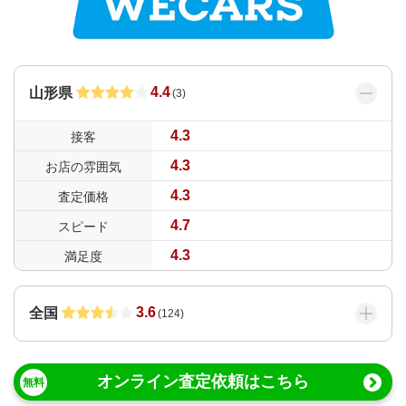
4.4
山形県
(
3
)
4.3
接客
4.3
お店の雰囲気
4.3
査定価格
4.7
スピード
4.3
満足度
3.6
全国
(
124
)
オンライン査定依頼はこちら