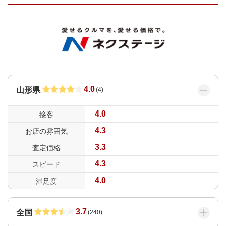
4.0
山形県
(
4
)
4.0
接客
4.3
お店の雰囲気
3.3
査定価格
4.3
スピード
4.0
満足度
3.7
全国
(
240
)