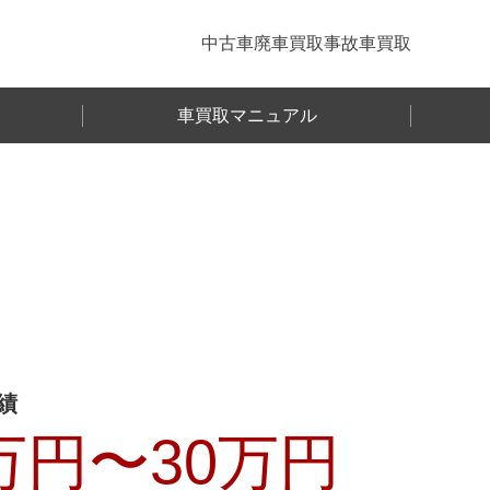
中古車
廃車買取
事故車買取
車買取マニュアル
績
万円〜
30
万円