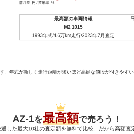
前月差 -円 / 変動率 -%
最高額の車両情報
M2 1015
1993年式
/
4.6万km
走行/
2023年7月
査定
296 万円 です。年式が新しく走行距離が短いほど高額な値段が付きやす
最高額
AZ-1
を
で売ろう！
ら厳選した最大10社の査定額を無料で比較。だから高額査