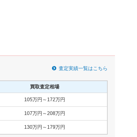
査定実績一覧はこちら
買取査定相場
105
万円
～
172
万円
107
万円
～
208
万円
130
万円
～
179
万円