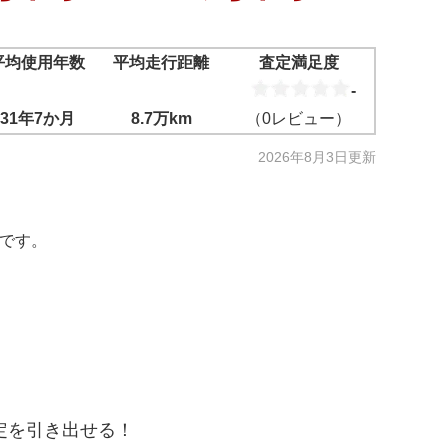
平均使用年数
平均走行距離
査定満足度
-
31年7か月
8.7万km
（
0
レビュー）
2026年8月3日
更新
いです。
定を引き出せる！