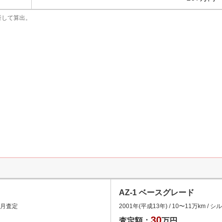
析して算出。
AZ-1 ベースグレード
4月
査定
2001年(平成13年)
/
10
〜
11
万km
/
シル
30
査定額：
万円