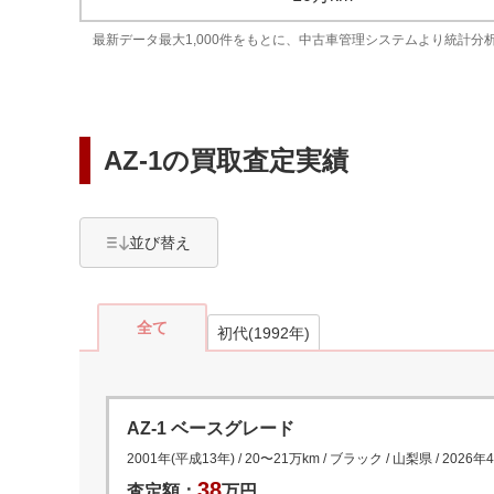
最新データ最大1,000件をもとに、中古車管理システムより統計分
AZ-1
の買取査定実績
並び替え
全て
初代(1992年)
AZ-1 ベースグレード
2001年(平成13年)
/
20
〜
21
万km
/
ブラック
/
山梨県
/
2026年
38
査定額：
万円