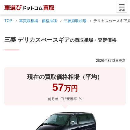
TOP
車買取相場・価格推移
三菱
買取相場
デリカスぺースギア
三菱
デリカスぺースギア
の買取相場・査定価格
2026年8月3日
更新
現在の買取価格相場（平均）
57
万円
前月差 -円 / 変動率 -%