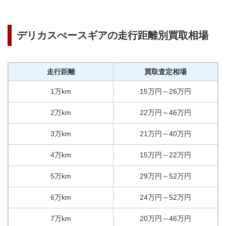
デリカスぺースギア
の走行距離別買取相場
走行距離
買取査定相場
1万km
15
万円
～
26
万円
2万km
22
万円
～
46
万円
3万km
21
万円
～
40
万円
4万km
15
万円
～
22
万円
5万km
29
万円
～
52
万円
6万km
24
万円
～
52
万円
7万km
20
万円
～
46
万円