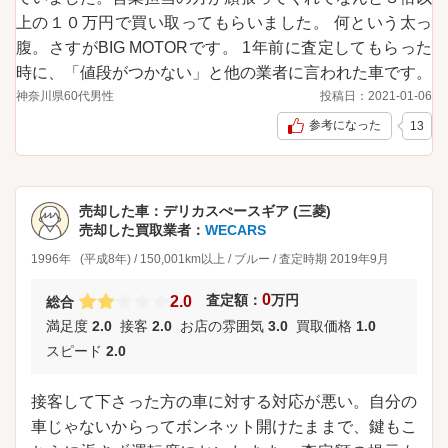
上の１０万円で買い取ってもらいました。 何という太っ
腹。さすがBIG MOTORです。 1年前に査定してもらった
時に、「値段がつかない」と他の業者に言われた車です。
神奈川県
60代
男性
投稿日：
2021-01-06
参考になった
13
売却した車：
デリカスぺースギア (三菱)
売却した買取業者：
WECARS
1996年
(平成8年)
/
150,001km以上
/
ブルー
/
査定時期
2019年9月
0
査定額：
万円
2.0
総合
満足度
2.0
接客
2.0
お店の雰囲気
3.0
買取価格
1.0
スピード
2.0
接客して下さった方の車に対する対応が悪い。自分の
車じゃないからってボンネット開けたままで、鍵もこ