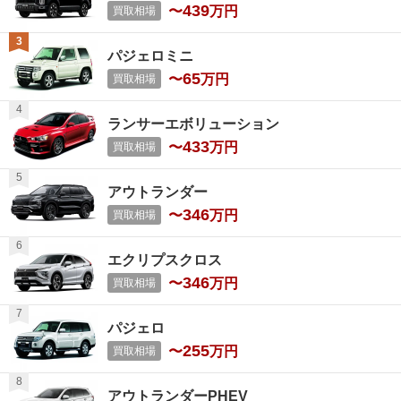
439
〜
万円
買取相場
パジェロミニ
65
〜
万円
買取相場
ランサーエボリューション
433
〜
万円
買取相場
アウトランダー
346
〜
万円
買取相場
エクリプスクロス
346
〜
万円
買取相場
パジェロ
255
〜
万円
買取相場
アウトランダーPHEV