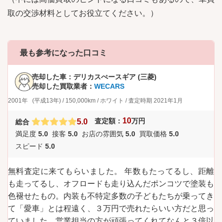
取の交渉材料としてお役立てください。）
最も参考になった口コミ
売却した車：
デリカスぺースギア (三菱)
売却した買取業者：
WECARS
2001年
(平成13年)
/
150,000km
/
ホワイト
/
査定時期
2021年1月
10
査定額：
万円
5.0
総合
満足度
5.0
接客
5.0
お店の雰囲気
5.0
買取価格
5.0
スピード
5.0
無料査定に来てもらいました。 年数もたってるし、距離
も走ってるし、オフロードも走り込んだポンコツで塗装も
色褪せたもの。内装も不特定多数の子どもたちが乗ってき
て「愛車」とは程遠く、３万円で売れたらいい方だと思っ
ていました。営業担当の方が頑張ってくれてなんと３倍以