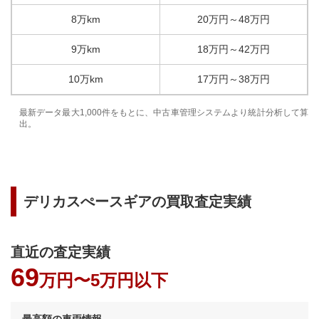
8万km
20
万円
～
48
万円
9万km
18
万円
～
42
万円
10万km
17
万円
～
38
万円
最新データ最大1,000件をもとに、中古車管理システムより統計分析して算
出。
デリカスぺースギア
の買取査定実績
直近の査定実績
69
万円〜
5万円以下
最高額の車両情報