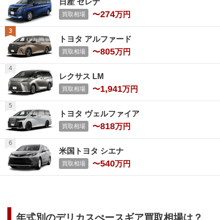
日産 セレナ
274
〜
万円
買取相場
トヨタ アルファード
805
〜
万円
買取相場
レクサス LM
1,941
〜
万円
買取相場
トヨタ ヴェルファイア
818
〜
万円
買取相場
米国トヨタ シエナ
540
〜
万円
買取相場
年式別の
デリカスぺースギア
買取相場は？