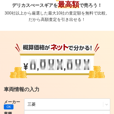
最高額
デリカスぺースギア
を
で
売ろう！
300社以上から厳選した最大10社の査定額を無料で比較。
だから高額査定を引き出せる！
車両情報の入力
メーカー
車種