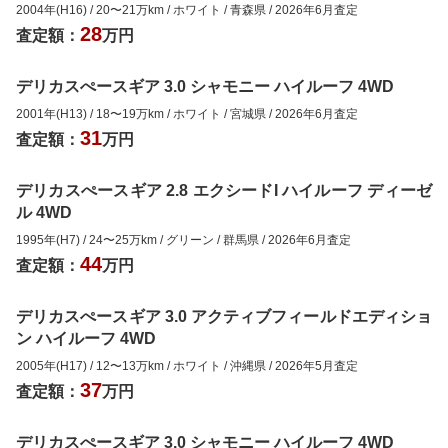
2004年(H16)
/
20
〜
21
万km
/
ホワイト
/
青森県
/
2026年6月
査定
28
査定額：
万円
デリカスぺースギア 3.0 シャモニー ハイルーフ 4WD
2001年(H13)
/
18
〜
19
万km
/
ホワイト
/
宮城県
/
2026年6月
査定
31
査定額：
万円
デリカスぺースギア 2.8 エクシードI ハイルーフ ディーゼ
ル 4WD
1995年(H7)
/
24
〜
25
万km
/
グリーン
/
群馬県
/
2026年6月
査定
44
査定額：
万円
デリカスぺースギア 3.0 アクティブフィールドエディショ
ン ハイルーフ 4WD
2005年(H17)
/
12
〜
13
万km
/
ホワイト
/
沖縄県
/
2026年5月
査定
37
査定額：
万円
デリカスぺースギア 3.0 シャモニー ハイルーフ 4WD