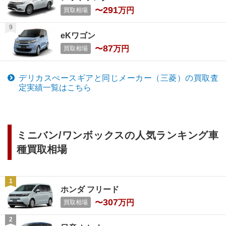
291
〜
万円
買取相場
eKワゴン
87
〜
万円
買取相場
デリカスぺースギア
と同じメーカー（
三菱
）の買取査
定実績一覧はこちら
ミニバン/ワンボックス
の人気ランキング車
種買取相場
ホンダ フリード
307
〜
万円
買取相場