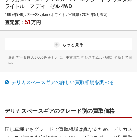
ライトルーフ ディーゼル 4WD
1997年(H9)
/
22
〜
23
万km
/
ホワイト
/
宮城県
/
2026年5月
査定
51
査定額：
万円
もっと見る
最新データ最大1,000件をもとに、中古車管理システムより統計分析して算
出。
デリカスぺースギア
の詳しい買取相場を調べる
デリカスぺースギア
のグレード別の買取価格
同じ車種でもグレードで買取相場は異なるため、
デリカス