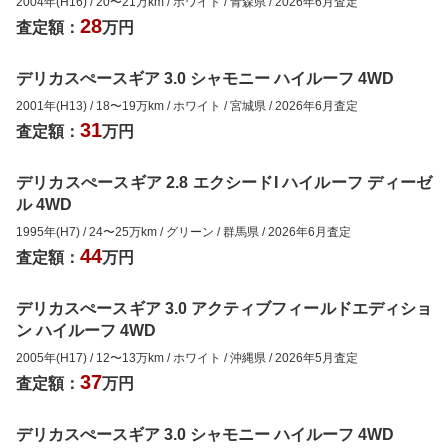
2004年(H16)
/
20
〜
21
万km
/
ホワイト
/
青森県
/
2026年6月
査定
28
査定額：
万円
デリカスぺースギア 3.0 シャモニー ハイルーフ 4WD
2001年(H13)
/
18
〜
19
万km
/
ホワイト
/
宮城県
/
2026年6月
査定
31
査定額：
万円
デリカスぺースギア 2.8 エクシードI ハイルーフ ディーゼ
ル 4WD
1995年(H7)
/
24
〜
25
万km
/
グリーン
/
群馬県
/
2026年6月
査定
44
査定額：
万円
デリカスぺースギア 3.0 アクティブフィールドエディショ
ン ハイルーフ 4WD
2005年(H17)
/
12
〜
13
万km
/
ホワイト
/
沖縄県
/
2026年5月
査定
37
査定額：
万円
デリカスぺースギア 3.0 シャモニー ハイルーフ 4WD