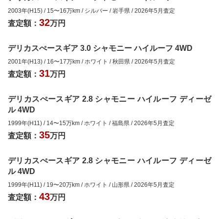
2003年(H15)
/
15
〜
16
万km
/
シルバー
/
岩手県
/
2026年5月
査定
32
査定額：
万円
デリカスぺースギア 3.0 シャモニー ハイルーフ 4WD
2001年(H13)
/
16
〜
17
万km
/
ホワイト
/
秋田県
/
2026年5月
査定
31
査定額：
万円
デリカスぺースギア 2.8 シャモニー ハイルーフ ディーゼ
ル 4WD
1999年(H11)
/
14
〜
15
万km
/
ホワイト
/
福島県
/
2026年5月
査定
35
査定額：
万円
デリカスぺースギア 2.8 シャモニー ハイルーフ ディーゼ
ル 4WD
1999年(H11)
/
19
〜
20
万km
/
ホワイト
/
山形県
/
2026年5月
査定
43
査定額：
万円