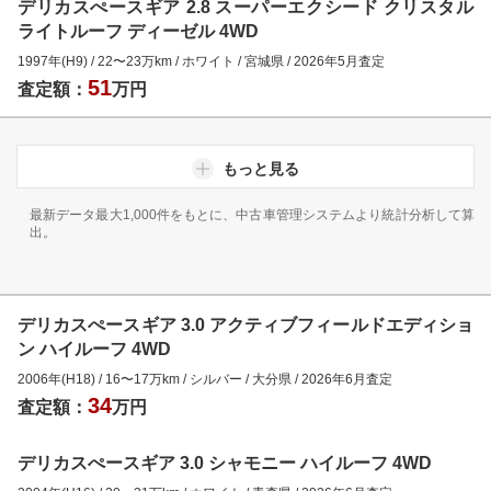
デリカスぺースギア 2.8 スーパーエクシード クリスタル
ライトルーフ ディーゼル 4WD
1997年(H9)
/
22
〜
23
万km
/
ホワイト
/
宮城県
/
2026年5月
査定
51
査定額：
万円
もっと見る
最新データ最大1,000件をもとに、中古車管理システムより統計分析して算
出。
デリカスぺースギア 3.0 アクティブフィールドエディショ
ン ハイルーフ 4WD
2006年(H18)
/
16
〜
17
万km
/
シルバー
/
大分県
/
2026年6月
査定
34
査定額：
万円
デリカスぺースギア 3.0 シャモニー ハイルーフ 4WD