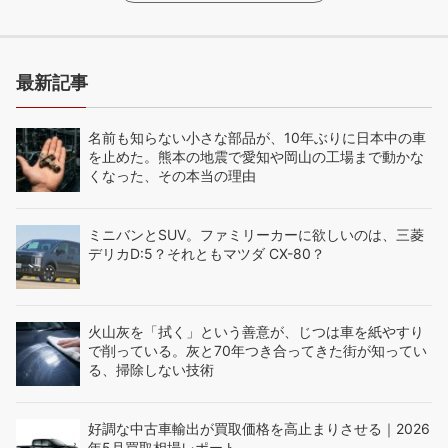
最新記事
名前も知らない小さな部品が、10年ぶりに日本中の車
を止めた。熊本の地震で愛知や岡山の工場まで動かな
くなった、その本当の理由
ミニバンとSUV。ファミリーカーに欲しいのは、三菱
デリカD:5？それともマツダ CX-80？
火山灰を「拭く」という善意が、じつは車を紙やすり
で削っている。灰と70年つき合ってきた街が知ってい
る、掃除しない技術
好調な中古車輸出が買取価格を高止まりさせる｜2026
年5月買取相場レポート