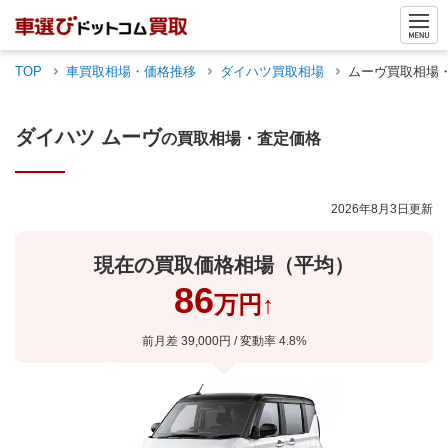
TOP
車買取相場・価格推移
ダイハツ
買取相場
ムーヴ
買取相場
ダイハツ
ムーヴ
の買取相場・査定価格
2026年8月3日
更新
現在の買取価格相場（平均）
86
万円
↑
前月差
39,000
円 / 変動率
4.8
%