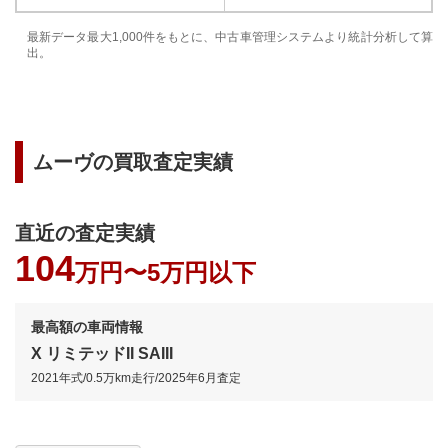
最新データ最大1,000件をもとに、中古車管理システムより統計分析して算
出。
ムーヴ
の買取査定実績
直近の査定実績
104
万円〜
5万円以下
最高額の車両情報
X リミテッドII SAIII
2021年式
/
0.5万km
走行/
2025年6月
査定