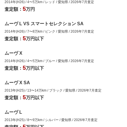
2014年(H26)
/
4
〜
5
万km
/
レッド
/
愛知県
/
2026年7月
査定
5
査定額：
万円
ムーヴ L VS スマートセレクション SA
2014年(H26)
/
7
〜
8
万km
/
ピンク
/
愛知県
/
2026年7月
査定
5
査定額：
万円以下
ムーヴ X
2014年(H26)
/
4
〜
5
万km
/
ブルー
/
愛知県
/
2026年7月
査定
5
査定額：
万円以下
ムーヴ X SA
2013年(H25)
/
13
〜
14
万km
/
ブラック
/
愛知県
/
2026年7月
査定
5
査定額：
万円以下
ムーヴ L
2013年(H25)
/
8
〜
9
万km
/
シルバー
/
愛知県
/
2026年7月
査定
5