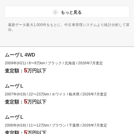
もっと見る
最新データ最大1,000件をもとに、中古車管理システムより統計分析して算
出。
ムーヴ L 4WD
2009年(H21)
/
8
〜
9
万km
/
ブラック
/
北海道
/
2026年7月
査定
5
査定額：
万円以下
ムーヴ L
2007年(H19)
/
22
〜
23
万km
/
ホワイト
/
栃木県
/
2026年7月
査定
5
査定額：
万円以下
ムーヴ L
2006年(H18)
/
11
〜
12
万km
/
ブラウン
/
千葉県
/
2026年7月
査定
5
査定額：
万円以下