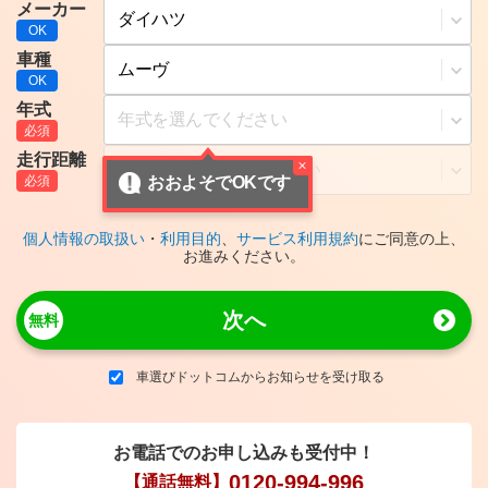
メーカー
車種
年式
走行距離
おおよそでOKです
個人情報の取扱い
・
利用目的
、
サービス利用規約
にご同意の上、
お進みください。
次へ
車選びドットコムからお知らせを受け取る
お電話でのお申し込みも受付中！
0120-994-996
【通話無料】