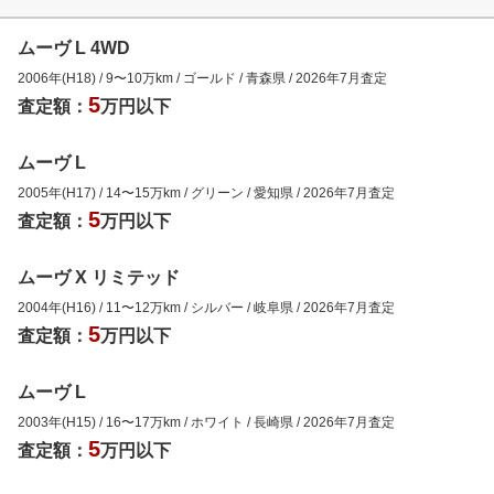
ムーヴ L 4WD
2006年(H18)
/
9
〜
10
万km
/
ゴールド
/
青森県
/
2026年7月
査定
5
査定額：
万円以下
ムーヴ L
2005年(H17)
/
14
〜
15
万km
/
グリーン
/
愛知県
/
2026年7月
査定
5
査定額：
万円以下
ムーヴ X リミテッド
2004年(H16)
/
11
〜
12
万km
/
シルバー
/
岐阜県
/
2026年7月
査定
5
査定額：
万円以下
ムーヴ L
2003年(H15)
/
16
〜
17
万km
/
ホワイト
/
長崎県
/
2026年7月
査定
5
査定額：
万円以下