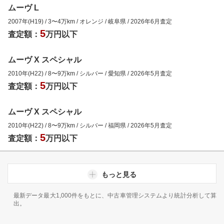
ムーヴ L
2007年(H19)
/
3
〜
4
万km
/
オレンジ
/
岐阜県
/
2026年6月
査定
5
査定額：
万円以下
ムーヴ X スペシャル
2010年(H22)
/
8
〜
9
万km
/
シルバー
/
愛知県
/
2026年5月
査定
5
査定額：
万円以下
ムーヴ X スペシャル
2010年(H22)
/
8
〜
9
万km
/
シルバー
/
福岡県
/
2026年5月
査定
5
査定額：
万円以下
もっと見る
最新データ最大1,000件をもとに、中古車管理システムより統計分析して算
出。