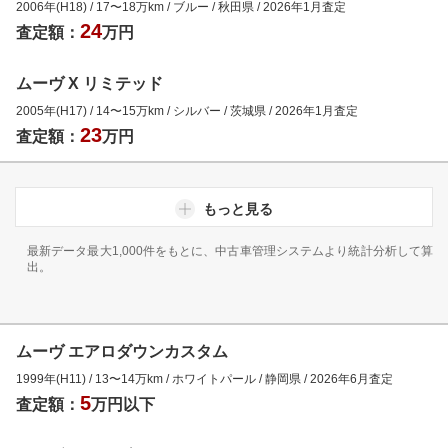
2006年(H18)
/
17
〜
18
万km
/
ブルー
/
秋田県
/
2026年1月
査定
24
査定額：
万円
ムーヴ X リミテッド
2005年(H17)
/
14
〜
15
万km
/
シルバー
/
茨城県
/
2026年1月
査定
23
査定額：
万円
もっと見る
最新データ最大1,000件をもとに、中古車管理システムより統計分析して算
出。
ムーヴ エアロダウンカスタム
1999年(H11)
/
13
〜
14
万km
/
ホワイトパール
/
静岡県
/
2026年6月
査定
5
査定額：
万円以下