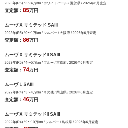
2023年(R5)
/
3
〜
4
万km
/
ホワイトパール
/
滋賀県
/
2026年6月
査定
85
査定額：
万円
ムーヴ X リミテッド SAIII
2023年(R5)
/
0
〜
1
万km
/
シルバー
/
大阪府
/
2026年6月
査定
86
査定額：
万円
ムーヴ X リミテッドII SAIII
2023年(R5)
/
4
〜
5
万km
/
ブルー
/
京都府
/
2026年6月
査定
74
査定額：
万円
ムーヴ L SAIII
2022年(R4)
/
3
〜
4
万km
/
その他
/
岡山県
/
2026年6月
査定
46
査定額：
万円
ムーヴ X リミテッドII SAIII
2022年(R4)
/
9
〜
10
万km
/
シルバー
/
島根県
/
2026年6月
査定