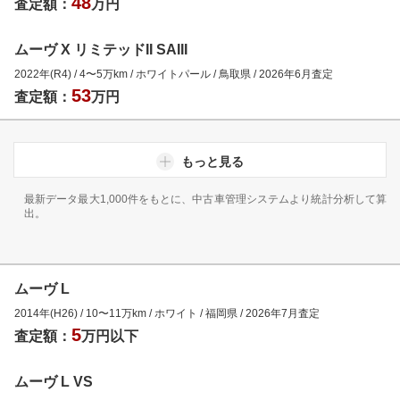
48
査定額：
万円
ムーヴ X リミテッドII SAIII
2022年(R4)
/
4
〜
5
万km
/
ホワイトパール
/
鳥取県
/
2026年6月
査定
53
査定額：
万円
もっと見る
最新データ最大1,000件をもとに、中古車管理システムより統計分析して算
出。
ムーヴ L
2014年(H26)
/
10
〜
11
万km
/
ホワイト
/
福岡県
/
2026年7月
査定
5
査定額：
万円以下
ムーヴ L VS