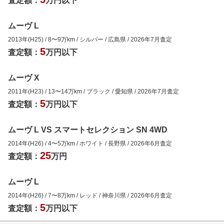
査定額：
万円以下
ムーヴ L
2013年(H25)
/
8
〜
9
万km
/
シルバー
/
広島県
/
2026年7月
査定
5
査定額：
万円以下
ムーヴ X
2011年(H23)
/
13
〜
14
万km
/
ブラック
/
愛知県
/
2026年7月
査定
5
査定額：
万円以下
ムーヴ L VS スマートセレクション SN 4WD
2014年(H26)
/
4
〜
5
万km
/
ホワイト
/
長野県
/
2026年6月
査定
25
査定額：
万円
ムーヴ L
2014年(H26)
/
7
〜
8
万km
/
レッド
/
神奈川県
/
2026年6月
査定
5
査定額：
万円以下