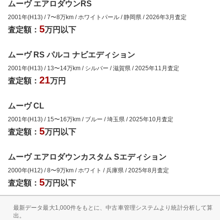
ムーヴ エアロダウンRS
2001年(H13)
/
7
〜
8
万km
/
ホワイトパール
/
静岡県
/
2026年3月
査定
5
査定額：
万円以下
ムーヴ RS パルコ ナビエディション
2001年(H13)
/
13
〜
14
万km
/
シルバー
/
滋賀県
/
2025年11月
査定
21
査定額：
万円
ムーヴ CL
2001年(H13)
/
15
〜
16
万km
/
ブルー
/
埼玉県
/
2025年10月
査定
5
査定額：
万円以下
ムーヴ エアロダウンカスタム Sエディション
2000年(H12)
/
8
〜
9
万km
/
ホワイト
/
兵庫県
/
2025年8月
査定
5
査定額：
万円以下
最新データ最大1,000件をもとに、中古車管理システムより統計分析して算
出。