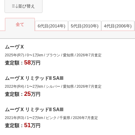
並び替え
全て
6代目(2014年)
5代目(2010年)
4代目(2006年)
ムーヴ X
2025年(R7)
/
0
〜
1
万km
/
ブラウン
/
愛知県
/
2026年7月
査定
58
査定額：
万円
ムーヴ X リミテッドII SAIII
2022年(R4)
/
1
〜
2
万km
/
シルバー
/
愛知県
/
2026年7月
査定
25
査定額：
万円
ムーヴ X リミテッドII SAIII
2021年(R3)
/
1
〜
2
万km
/
ピンク
/
千葉県
/
2026年7月
査定
51
査定額：
万円