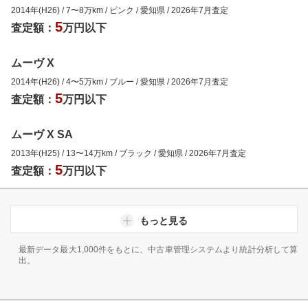
2014年(H26)
/
7
〜
8
万km
/
ピンク
/
愛知県
/
2026年7月
査定
5
査定額：
万円以下
ムーヴ X
2014年(H26)
/
4
〜
5
万km
/
ブルー
/
愛知県
/
2026年7月
査定
5
査定額：
万円以下
ムーヴ X SA
2013年(H25)
/
13
〜
14
万km
/
ブラック
/
愛知県
/
2026年7月
査定
5
査定額：
万円以下
もっと見る
最新データ最大1,000件をもとに、中古車管理システムより統計分析して算
出。