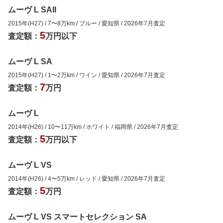
ムーヴ L SAII
2015年(H27)
/
7
〜
8
万km
/
ブルー
/
愛知県
/
2026年7月
査定
5
査定額：
万円以下
ムーヴ L SA
2015年(H27)
/
1
〜
2
万km
/
ワイン
/
愛知県
/
2026年7月
査定
7
査定額：
万円
ムーヴ L
2014年(H26)
/
10
〜
11
万km
/
ホワイト
/
福岡県
/
2026年7月
査定
5
査定額：
万円以下
ムーヴ L VS
2014年(H26)
/
4
〜
5
万km
/
レッド
/
愛知県
/
2026年7月
査定
5
査定額：
万円
ムーヴ L VS スマートセレクション SA