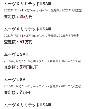
ムーヴ X リミテッドII SAIII
2022年(R4)
/
1
〜
2
万km
/
シルバー
/
愛知県
/
2026年7月
査定
25
査定額：
万円
ムーヴ X リミテッドII SAIII
2021年(R3)
/
1
〜
2
万km
/
ピンク
/
千葉県
/
2026年7月
査定
51
査定額：
万円
ムーヴ L SAII
2015年(H27)
/
7
〜
8
万km
/
ブルー
/
愛知県
/
2026年7月
査定
5
査定額：
万円以下
ムーヴ L SA
2015年(H27)
/
1
〜
2
万km
/
ワイン
/
愛知県
/
2026年7月
査定
7
査定額：
万円
ムーヴ X リミテッドII SAIII