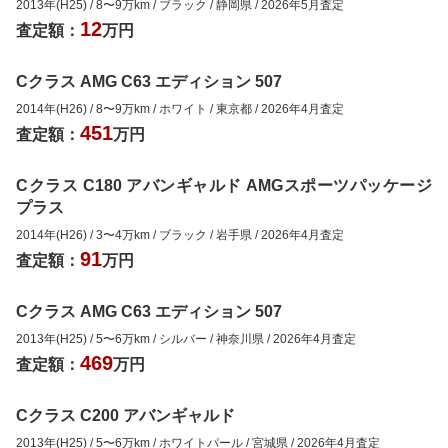
2013年(H25)
/
8
〜
9
万km
/
ブラック
/
静岡県
/
2026年5月
査定
12
査定額：
万円
Cクラス AMG C63 エディション 507
2014年(H26)
/
8
〜
9
万km
/
ホワイト
/
東京都
/
2026年4月
査定
451
査定額：
万円
Cクラス C180 アバンギャルド AMGスポーツパッケージ
プラス
2014年(H26)
/
3
〜
4
万km
/
ブラック
/
岩手県
/
2026年4月
査定
91
査定額：
万円
Cクラス AMG C63 エディション 507
2013年(H25)
/
5
〜
6
万km
/
シルバー
/
神奈川県
/
2026年4月
査定
469
査定額：
万円
Cクラス C200 アバンギャルド
2013年(H25)
/
5
〜
6
万km
/
ホワイトパール
/
宮城県
/
2026年4月
査定