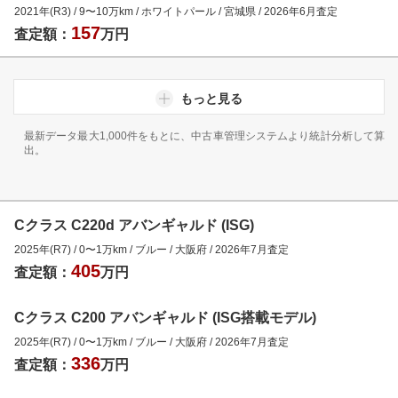
2021年(R3)
/
9
〜
10
万km
/
ホワイトパール
/
宮城県
/
2026年6月
査定
157
査定額：
万円
もっと見る
最新データ最大1,000件をもとに、中古車管理システムより統計分析して算
出。
Cクラス C220d アバンギャルド (ISG)
2025年(R7)
/
0
〜
1
万km
/
ブルー
/
大阪府
/
2026年7月
査定
405
査定額：
万円
Cクラス C200 アバンギャルド (ISG搭載モデル)
2025年(R7)
/
0
〜
1
万km
/
ブルー
/
大阪府
/
2026年7月
査定
336
査定額：
万円