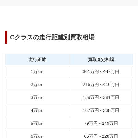
Cクラス
の走行距離別買取相場
走行距離
買取査定相場
1万km
301
万円
～
447
万円
2万km
216
万円
～
416
万円
3万km
159
万円
～
381
万円
4万km
107
万円
～
335
万円
5万km
79
万円
～
249
万円
6万km
66
万円
～
228
万円