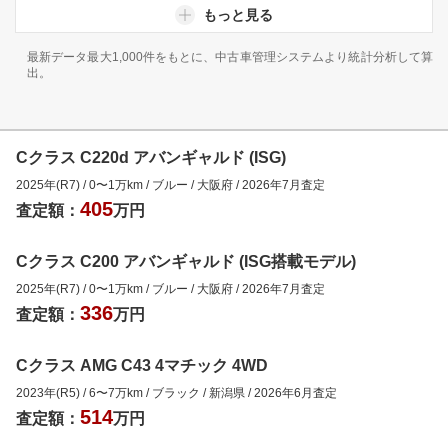
もっと見る
最新データ最大1,000件をもとに、中古車管理システムより統計分析して算
出。
Cクラス C220d アバンギャルド (ISG)
2025年(R7)
/
0
〜
1
万km
/
ブルー
/
大阪府
/
2026年7月
査定
405
査定額：
万円
Cクラス C200 アバンギャルド (ISG搭載モデル)
2025年(R7)
/
0
〜
1
万km
/
ブルー
/
大阪府
/
2026年7月
査定
336
査定額：
万円
Cクラス AMG C43 4マチック 4WD
2023年(R5)
/
6
〜
7
万km
/
ブラック
/
新潟県
/
2026年6月
査定
514
査定額：
万円