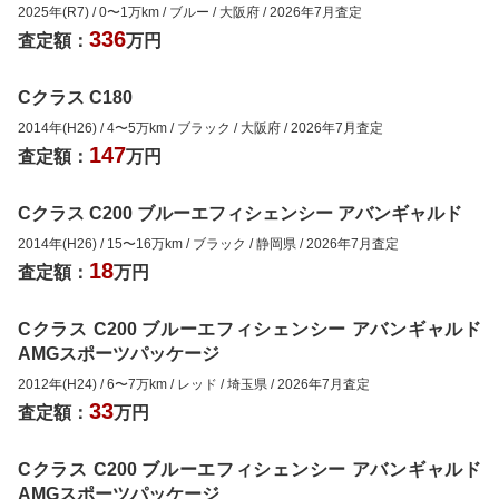
2025年(R7)
/
0
〜
1
万km
/
ブルー
/
大阪府
/
2026年7月
査定
336
査定額：
万円
Cクラス C180
2014年(H26)
/
4
〜
5
万km
/
ブラック
/
大阪府
/
2026年7月
査定
147
査定額：
万円
Cクラス C200 ブルーエフィシェンシー アバンギャルド
2014年(H26)
/
15
〜
16
万km
/
ブラック
/
静岡県
/
2026年7月
査定
18
査定額：
万円
Cクラス C200 ブルーエフィシェンシー アバンギャルド
AMGスポーツパッケージ
2012年(H24)
/
6
〜
7
万km
/
レッド
/
埼玉県
/
2026年7月
査定
33
査定額：
万円
Cクラス C200 ブルーエフィシェンシー アバンギャルド
AMGスポーツパッケージ