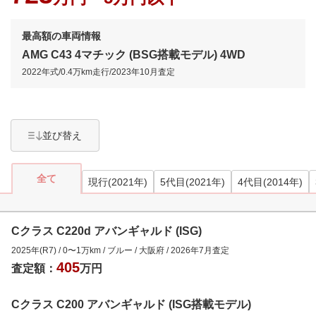
最高額の車両情報
AMG C43 4マチック (BSG搭載モデル) 4WD
2022年式
/
0.4万km
走行/
2023年10月
査定
並び替え
全て
現行(2021年)
5代目(2021年)
4代目(2014年)
Cクラス C220d アバンギャルド (ISG)
2025年(R7)
/
0
〜
1
万km
/
ブルー
/
大阪府
/
2026年7月
査定
405
査定額：
万円
Cクラス C200 アバンギャルド (ISG搭載モデル)