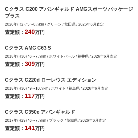
Cクラス C200 アバンギャルド AMGスポーツパッケージ
プラス
2020年(R2)
/
5
〜
6
万km
/
グリーン
/
秋田県
/
2026年6月
査定
240
査定額：
万円
Cクラス AMG C63 S
2018年(H30)
/
6
〜
7
万km
/
ホワイトパール
/
福井県
/
2026年6月
査定
309
査定額：
万円
Cクラス C220d ローレウス エディション
2018年(H30)
/
9
〜
10
万km
/
ホワイト
/
福島県
/
2026年6月
査定
117
査定額：
万円
Cクラス C350e アバンギャルド
2017年(H29)
/
6
〜
7
万km
/
ブラック
/
茨城県
/
2026年6月
査定
141
査定額：
万円