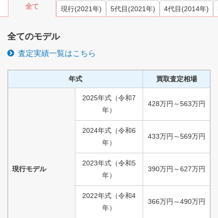
全て
現行
(
2021
年)
5代目
(
2021
年)
4代目
(
2014
年)
全てのモデル
査定実績一覧はこちら
年式
買取査定相場
2025
年式
（
令和
7
428
万円
～
563
万円
年）
2024
年式
（
令和
6
433
万円
～
569
万円
年）
2023
年式
（
令和
5
現行モデル
390
万円
～
627
万円
年）
2022
年式
（
令和
4
366
万円
～
490
万円
年）