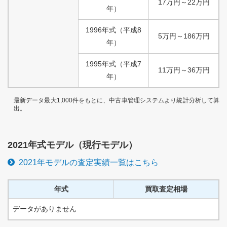
17
万円
～
22
万円
年）
1996
年式
（
平成
8
5
万円
～
186
万円
年）
1995
年式
（
平成
7
11
万円
～
36
万円
年）
最新データ最大1,000件をもとに、中古車管理システムより統計分析して算
出。
2021
年式モデル（
現行
モデル）
2021
年モデルの査定実績一覧はこちら
年式
買取査定相場
データがありません