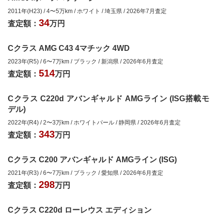
2011年(H23)
/
4
〜
5
万km
/
ホワイト
/
埼玉県
/
2026年7月
査定
34
査定額：
万円
Cクラス AMG C43 4マチック 4WD
2023年(R5)
/
6
〜
7
万km
/
ブラック
/
新潟県
/
2026年6月
査定
514
査定額：
万円
Cクラス C220d アバンギャルド AMGライン (ISG搭載モ
デル)
2022年(R4)
/
2
〜
3
万km
/
ホワイトパール
/
静岡県
/
2026年6月
査定
343
査定額：
万円
Cクラス C200 アバンギャルド AMGライン (ISG)
2021年(R3)
/
6
〜
7
万km
/
ブラック
/
愛知県
/
2026年6月
査定
298
査定額：
万円
Cクラス C220d ローレウス エディション