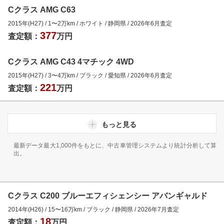
Cクラス AMG C63
2015年(H27)
/
1
〜
2
万km
/
ホワイト
/
静岡県
/
2026年6月
査定
377
査定額：
万円
Cクラス AMG C43 4マチック 4WD
2015年(H27)
/
3
〜
4
万km
/
ブラック
/
愛知県
/
2026年6月
査定
221
査定額：
万円
もっと見る
最新データ最大1,000件をもとに、中古車管理システムより統計分析して算
出。
Cクラス C200 ブルーエフィシェンシー アバンギャルド
2014年(H26)
/
15
〜
16
万km
/
ブラック
/
静岡県
/
2026年7月
査定
18
査定額：
万円