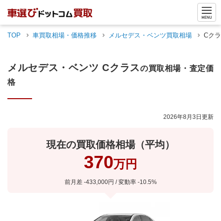
TOP
車買取相場・価格推移
メルセデス・ベンツ
買取相場
Cク
メルセデス・ベンツ
Cクラス
の買取相場・査定価
格
2026年8月3日
更新
現在の買取価格相場（平均）
370
万円
前月差
-433,000
円 / 変動率
-10.5
%