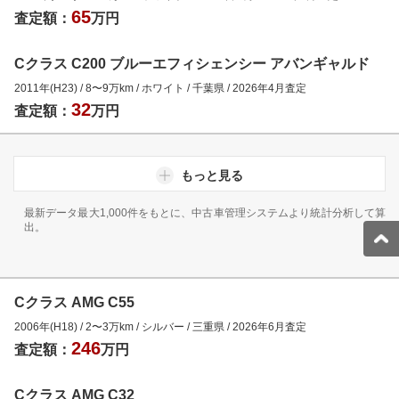
65
査定額：
万円
Cクラス C200 ブルーエフィシェンシー アバンギャルド
2011年(H23)
/
8
〜
9
万km
/
ホワイト
/
千葉県
/
2026年4月
査定
32
査定額：
万円
もっと見る
最新データ最大1,000件をもとに、中古車管理システムより統計分析して算
出。
Cクラス AMG C55
2006年(H18)
/
2
〜
3
万km
/
シルバー
/
三重県
/
2026年6月
査定
246
査定額：
万円
Cクラス AMG C32