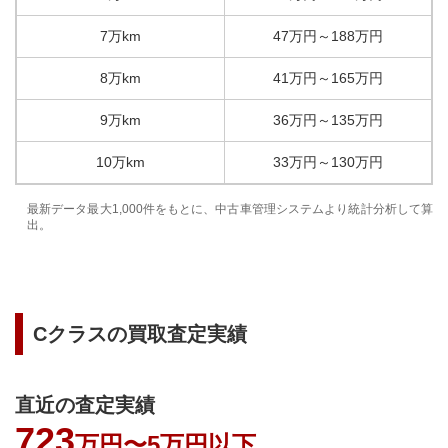
7万km
47
万円
～
188
万円
8万km
41
万円
～
165
万円
9万km
36
万円
～
135
万円
10万km
33
万円
～
130
万円
最新データ最大1,000件をもとに、中古車管理システムより統計分析して算
出。
Cクラス
の買取査定実績
直近の査定実績
723
万円〜
5万円以下