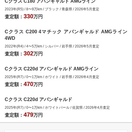
Cクラス C180 アバンギャルド AMGライン
2023年(R5)
/
8
〜
9
万km
/
ブラック
/
青森県
/
2026年5月
査定
330
査定額：
万円
Cクラス C200 4マチック アバンギャルド AMGライン
4WD
2022年(R4)
/
4
〜
5
万km
/
シルバー
/
岩手県
/
2026年5月
査定
302
査定額：
万円
Cクラス C220d アバンギャルド AMGライン
2025年(R7)
/
0
〜
1
万km
/
ホワイト
/
岩手県
/
2026年4月
査定
470
査定額：
万円
Cクラス C220d アバンギャルド
2025年(R7)
/
0
〜
1
万km
/
ホワイトパール
/
佐賀県
/
2026年4月
査定
479
査定額：
万円