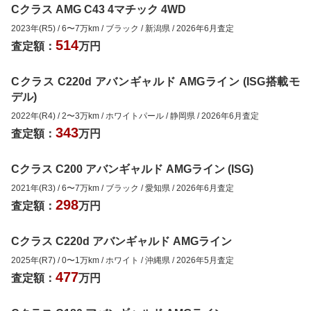
Cクラス AMG C43 4マチック 4WD
2023年(R5)
/
6
〜
7
万km
/
ブラック
/
新潟県
/
2026年6月
査定
514
査定額：
万円
Cクラス C220d アバンギャルド AMGライン (ISG搭載モ
デル)
2022年(R4)
/
2
〜
3
万km
/
ホワイトパール
/
静岡県
/
2026年6月
査定
343
査定額：
万円
Cクラス C200 アバンギャルド AMGライン (ISG)
2021年(R3)
/
6
〜
7
万km
/
ブラック
/
愛知県
/
2026年6月
査定
298
査定額：
万円
Cクラス C220d アバンギャルド AMGライン
2025年(R7)
/
0
〜
1
万km
/
ホワイト
/
沖縄県
/
2026年5月
査定
477
査定額：
万円