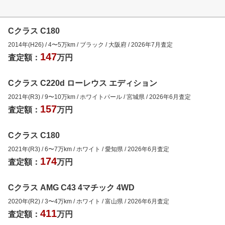
Cクラス C180
2014年(H26)
/
4
〜
5
万km
/
ブラック
/
大阪府
/
2026年7月
査定
147
査定額：
万円
Cクラス C220d ローレウス エディション
2021年(R3)
/
9
〜
10
万km
/
ホワイトパール
/
宮城県
/
2026年6月
査定
157
査定額：
万円
Cクラス C180
2021年(R3)
/
6
〜
7
万km
/
ホワイト
/
愛知県
/
2026年6月
査定
174
査定額：
万円
Cクラス AMG C43 4マチック 4WD
2020年(R2)
/
3
〜
4
万km
/
ホワイト
/
富山県
/
2026年6月
査定
411
査定額：
万円