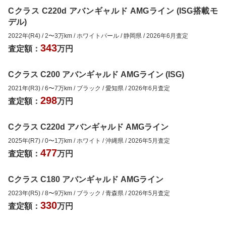
Cクラス C220d アバンギャルド AMGライン (ISG搭載モ
デル)
2022年(R4)
/
2
〜
3
万km
/
ホワイトパール
/
静岡県
/
2026年6月
査定
343
査定額：
万円
Cクラス C200 アバンギャルド AMGライン (ISG)
2021年(R3)
/
6
〜
7
万km
/
ブラック
/
愛知県
/
2026年6月
査定
298
査定額：
万円
Cクラス C220d アバンギャルド AMGライン
2025年(R7)
/
0
〜
1
万km
/
ホワイト
/
沖縄県
/
2026年5月
査定
477
査定額：
万円
Cクラス C180 アバンギャルド AMGライン
2023年(R5)
/
8
〜
9
万km
/
ブラック
/
青森県
/
2026年5月
査定
330
査定額：
万円