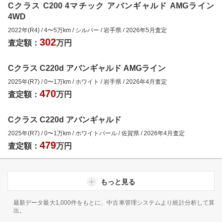
Cクラス C200 4マチック アバンギャルド AMGライン
4WD
2022年(R4)
/
4
〜
5
万km
/
シルバー
/
岩手県
/
2026年5月
査定
302
査定額：
万円
Cクラス C220d アバンギャルド AMGライン
2025年(R7)
/
0
〜
1
万km
/
ホワイト
/
岩手県
/
2026年4月
査定
470
査定額：
万円
Cクラス C220d アバンギャルド
2025年(R7)
/
0
〜
1
万km
/
ホワイトパール
/
佐賀県
/
2026年4月
査定
479
査定額：
万円
もっと見る
最新データ最大1,000件をもとに、中古車管理システムより統計分析して算
出。