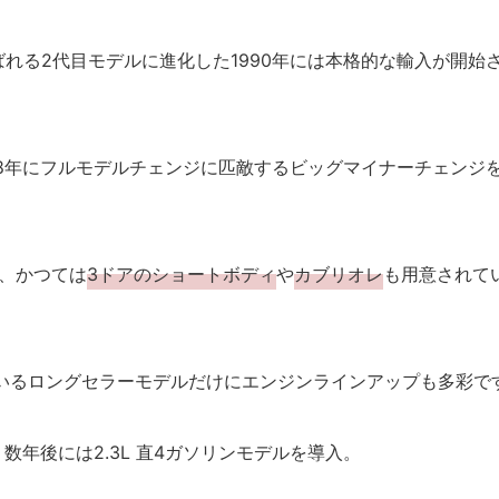
ばれる2代目モデルに進化した1990年には本格的な輸入が開始
018年にフルモデルチェンジに匹敵するビッグマイナーチェンジ
、かつては
3ドアのショートボディ
や
カブリオレ
も用意されて
ているロングセラーモデルだけにエンジンラインアップも多彩で
数年後には2.3L 直4ガソリンモデルを導入。