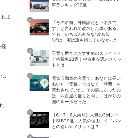
車ランキング10選
されま
「その名前、外国語だと下ネタで
す」と言われて改名した車がある。
でも、いちばん有名な"改名伝
説"は、実は誰も損していなかった
を経
子育て世帯におすすめのスライドド
ア搭載車23選｜中古車を選ぶメリッ
トとは
いま
電気自動車の充電で、あなたは長い
あいだ「電気」ではなく「時間」を
買わされていた。その裏にあったの
は、八百屋の量りと同じ、はかりの
国のルールだった
す。
【6・7・8人乗り】人気の3列シー
トSUV19選！人気の理由、ミニバン
との違いやメリットは？