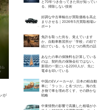
と70年つき合ってきた街が知ってい
る、掃除しない技術
好調な中古車輸出が買取価格を高止
まりさせる｜2026年5月買取相場レ
ポート
免許を取った街を、覚えています
か。自動車教習所が「学校」の顔で
続けている、もうひとつの商売の話
あなたの車の保険料を計算している
のは、契約先の保険会社ではない。
新宿の一室にいる2200人が、先に
電卓を叩いている
中国のEVメーカーが、日本の軽自動
車に「ラッコ」と名づけた。海の生
き物で車を埋め尽くす、その静かな
ンが
戦略
中東情勢の影響で高騰した相場が小