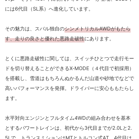
には6代目（SL系）へ進化しています。
その魅力は、スバル独自の
シンメトリカルAWDがもたら
す、走りの良さと優れた悪路走破性
にあります。
とくに悪路走破性に関しては、スイッチひとつで走行モー
ドを切り替えることができるX‐MODE（４代目で初採用）
を搭載し、雪道はもちろんぬかるんだ山道や砂地でなどで
高いパフォーマンスを発揮。ドライバーに安心ももたらし
ます。
水平対向エンジンとフルタイム4WDの組み合わせを基本
とするパワートレインは、初代から3代目までが2.0Lと2.
5Lで、トランスミションはMTとトルコン式AT。4代目は