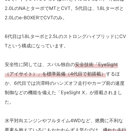
2.0LのNAとターボでMTとCVT。5代目は、1.8Lターボと
2.0Lのe-BOXERでCVTのみ。
6代目は1.8Lターボと2.5LのストロングハイブリッドにCV
Tという構成になっています。
安全性に関しては、スバル独自の
安全技術「EyeSight
（アイサイト）」を標準装備（4代目で初搭載）
するほ
か、6代目では渋滞時のハンズオフ走行やカーブ前の速度
制御などの機能を備えた「EyeSight X」が搭載されまし
た。
水平対向エンジンやフルタイム4WDなど、燃費に不利な
要素を抱えているにもかかわらず人気なのは、
優れた走行