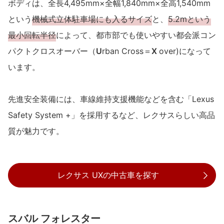
ボディは、全長4,495mm×全幅1,840mm×全高1,540mm
という
機械式立体駐車場にも入るサイズ
と、
5.2mという
最小回転半径
によって、都市部でも使いやすい都会派コン
パクトクロスオーバー（
U
rban Cross＝
X
over)になって
います。
先進安全装備には、車線維持支援機能などを含む「Lexus
Safety System +」を採用するなど、レクサスらしい高品
質が魅力です。
レクサス UXの中古車を探す
スバル フォレスター