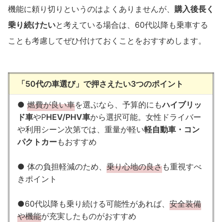
機能に頼り切りというのはよくありませんが、
購入後長く
乗り続けたい
と考えている場合は、60代以降も乗車する
ことも考慮してぜひ付けておくことをおすすめします。
「50代の車選び」で押さえたい3つのポイント
●
燃費が良い車
を選ぶなら、予算的にも
ハイブリッ
ド車
やP
HEV/PHV車
から選択可能。女性ドライバー
や利用シーン次第では、重量が軽い
軽自動車・コン
パクトカー
もおすすめ
● 体の負担軽減のため、
乗り心地の良さ
も重視すべ
きポイント
●60代以降も乗り続ける可能性があれば、
安全装備
や機能
が充実したものがおすすめ