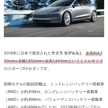
2019年に日本で発売された
テスラ モデル3
は、
全長約4,7
20mm×全幅1,850mm×全高1,441mmというミドルサイズ
のスポーツEVセダンです。
初期モデルの航続距離は、ミッドレンジバッテリー搭載車
（RWD）が約418km、ロングレンジバッテリー搭載車
（AWD）が約498km、パフォーマンスバッテリー搭載車
（AWD）が約498kmでしたが、2023年秋のアップデー