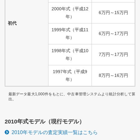
2000
年式
（
平成
12
6
万円
～
15
万円
年）
初代
1999
年式
（
平成
11
6
万円
～
17
万円
年）
1998
年式
（
平成
10
7
万円
～
17
万円
年）
1997
年式
（
平成
9
8
万円
～
16
万円
年）
最新データ最大1,000件をもとに、中古車管理システムより統計分析して算
出。
2010
年式モデル（
現行
モデル）
2010
年モデルの査定実績一覧はこちら