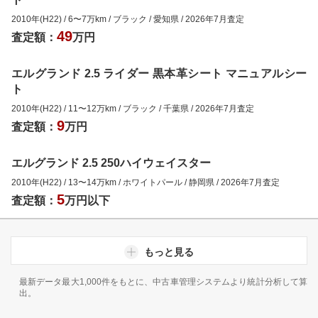
2010年(H22)
/
6
〜
7
万km
/
ブラック
/
愛知県
/
2026年7月
査定
49
査定額：
万円
エルグランド 2.5 ライダー 黒本革シート マニュアルシー
ト
2010年(H22)
/
11
〜
12
万km
/
ブラック
/
千葉県
/
2026年7月
査定
9
査定額：
万円
エルグランド 2.5 250ハイウェイスター
2010年(H22)
/
13
〜
14
万km
/
ホワイトパール
/
静岡県
/
2026年7月
査定
5
査定額：
万円以下
もっと見る
最新データ最大1,000件をもとに、中古車管理システムより統計分析して算
出。