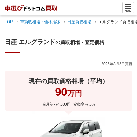
TOP
車買取相場・価格推移
日産
買取相場
エルグランド
買取相
日産
エルグランド
の買取相場・査定価格
2026年8月3日
更新
現在の買取価格相場（平均）
90
万円
前月差
-74,000
円 / 変動率
-7.6
%