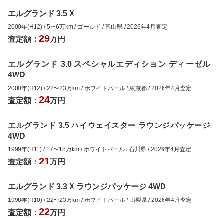
エルグランド 3.5 X
2000年(H12)
/
5
〜
6
万km
/
ゴールド
/
富山県
/
2026年4月
査定
29
査定額：
万円
エルグランド 3.0 スペシャルエディション ディーゼル
4WD
2000年(H12)
/
22
〜
23
万km
/
ホワイトパール
/
東京都
/
2026年4月
査定
24
査定額：
万円
エルグランド 3.5 ハイウェイスター ラウンジパッケージ
4WD
1999年(H11)
/
17
〜
18
万km
/
ホワイトパール
/
石川県
/
2026年4月
査定
21
査定額：
万円
エルグランド 3.3 X ラウンジパッケージ 4WD
1998年(H10)
/
22
〜
23
万km
/
ホワイトパール
/
山梨県
/
2026年4月
査定
22
査定額：
万円