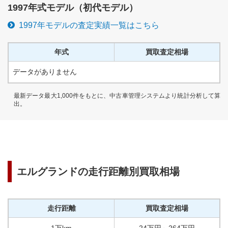
1997
年式モデル（
初代
モデル）
1997
年モデルの査定実績一覧はこちら
年式
買取査定相場
データがありません
最新データ最大1,000件をもとに、中古車管理システムより統計分析して算
出。
エルグランド
の走行距離別買取相場
走行距離
買取査定相場
1万km
24
万円
～
264
万円