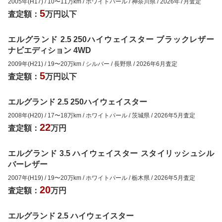
2005年(H17)
/
10
〜
11
万km
/
ホワイトパール
/
神奈川県
/
2026年7月
査定
5
査定額：
万円以下
エルグランド 2.5 250ハイウェイスター ブラックレザー
ナビエディション 4WD
2009年(H21)
/
19
〜
20
万km
/
シルバー
/
長野県
/
2026年6月
査定
5
査定額：
万円以下
エルグランド 2.5 250ハイウェイスター
2008年(H20)
/
17
〜
18
万km
/
ホワイトパール
/
茨城県
/
2026年5月
査定
22
査定額：
万円
エルグランド 3.5 ハイウェイスター スタイリッシュシル
バーレザー
2007年(H19)
/
19
〜
20
万km
/
ホワイトパール
/
栃木県
/
2026年5月
査定
20
査定額：
万円
エルグランド 2.5 ハイウェイスター