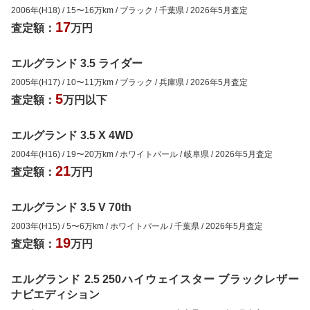
2006年(H18)
/
15
〜
16
万km
/
ブラック
/
千葉県
/
2026年5月
査定
17
査定額：
万円
エルグランド 3.5 ライダー
2005年(H17)
/
10
〜
11
万km
/
ブラック
/
兵庫県
/
2026年5月
査定
5
査定額：
万円以下
エルグランド 3.5 X 4WD
2004年(H16)
/
19
〜
20
万km
/
ホワイトパール
/
岐阜県
/
2026年5月
査定
21
査定額：
万円
エルグランド 3.5 V 70th
2003年(H15)
/
5
〜
6
万km
/
ホワイトパール
/
千葉県
/
2026年5月
査定
19
査定額：
万円
エルグランド 2.5 250ハイウェイスター ブラックレザー
ナビエディション