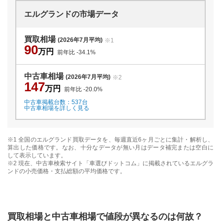
エルグランド
の市場データ
買取相場
(2026年7月平均)
※1
90
万円
前年比
-34.1
%
中古車相場
(2026年7月平均)
※2
147
万円
前年比
-20.0
%
中古車掲載台数：
537
台
中古車相場を詳しく見る
※1 全国の
エルグランド
買取データを、毎週直近6ヶ月ごとに集計・解析し、
算出した価格です。なお、十分なデータが無い月はデータ補完または空白に
して表示しています。
※2 現在、中古車検索サイト「車選びドットコム」に掲載されている
エルグラ
ンド
の小売価格・支払総額の平均価格です。
買取相場と中古車相場で値段が異なるのは何故？