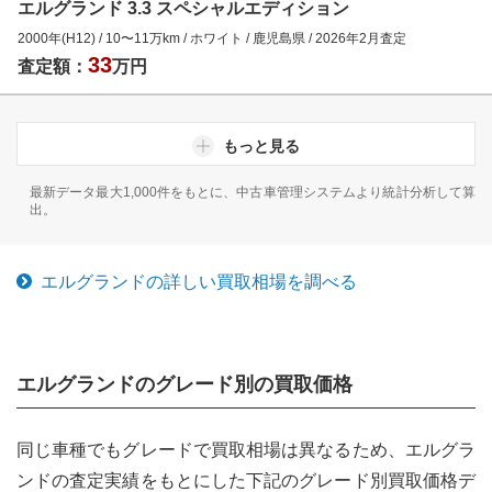
エルグランド 3.3 スペシャルエディション
2000年(H12)
/
10
〜
11
万km
/
ホワイト
/
鹿児島県
/
2026年2月
査定
33
査定額：
万円
もっと見る
最新データ最大1,000件をもとに、中古車管理システムより統計分析して算
出。
エルグランド
の詳しい買取相場を調べる
エルグランド
のグレード別の買取価格
同じ車種でもグレードで買取相場は異なるため、
エルグラ
ンド
の査定実績をもとにした下記のグレード別買取価格デ