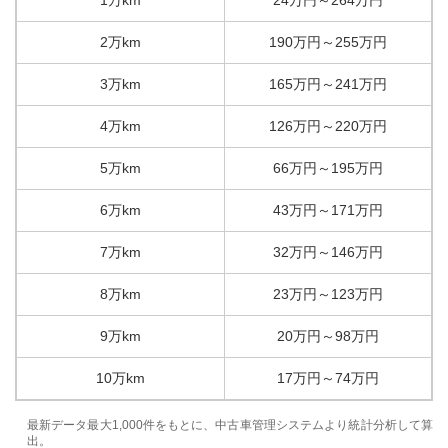
2万km
190
万円
～
255
万円
3万km
165
万円
～
241
万円
4万km
126
万円
～
220
万円
5万km
66
万円
～
195
万円
6万km
43
万円
～
171
万円
7万km
32
万円
～
146
万円
8万km
23
万円
～
123
万円
9万km
20
万円
～
98
万円
10万km
17
万円
～
74
万円
最新データ最大1,000件をもとに、中古車管理システムより統計分析して算
出。