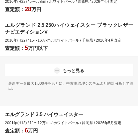
2010年(H22)
/
5
〜
6
万km
/
ホワイトパール
/
青森県
/
2026年4月
査定
28
査定額：
万円
エルグランド 2.5 250ハイウェイスター ブラックレザー
ナビエディションV
2010年(H22)
/
15
〜
16
万km
/
ホワイトパール
/
千葉県
/
2026年4月
査定
5
査定額：
万円以下
もっと見る
最新データ最大1,000件をもとに、中古車管理システムより統計分析して算
出。
エルグランド 3.5 ハイウェイスター
2001年(H13)
/
11
〜
12
万km
/
ホワイトパール
/
静岡県
/
2026年5月
査定
6
査定額：
万円