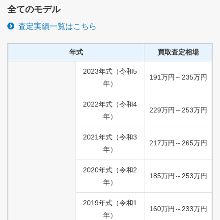
全てのモデル
査定実績一覧はこちら
年式
買取査定相場
2023
年式
（
令和
5
191
万円
～
235
万円
年）
2022
年式
（
令和
4
229
万円
～
253
万円
年）
2021
年式
（
令和
3
217
万円
～
265
万円
年）
2020
年式
（
令和
2
185
万円
～
253
万円
年）
2019
年式
（
令和
1
160
万円
～
233
万円
年）