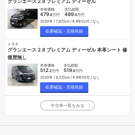
グランエース 2.8 プレミアム ディーゼル
本体価格
支払総額
479
489
.8
万円
.4
万円
2020年
7.9万km
R.9年02月
なし
在庫確認・見積依頼
トヨタ
グランエース 2.8 プレミアム ディーゼル 本革シート 修
復歴無し
本体価格
支払総額
512
519
.2
万円
.9
万円
2020年
6.2万km
R.9年05月
なし
在庫確認・見積依頼
中古車一覧をみる