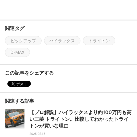
す。
公式サイト：https://www.kurumaerabi.co
m/
関連タグ
公式YouTube：https://www.youtube.com/
c/kurumaerabicom
ピックアップ
ハイラックス
トライトン
公式Twitter：https://twitter.com/kurumaer
D-MAX
abicom
この記事をシェアする
関連する記事
【プロ解説】ハイラックスより約100万円も高
い三菱 トライトン。比較してわかったトライ
トンが買いな理由
2025.08.15