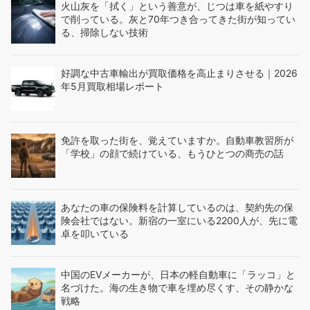
火山灰を「拭く」という善意が、じつは車を紙やすり
で削っている。灰と70年つき合ってきた街が知ってい
る、掃除しない技術
好調な中古車輸出が買取価格を高止まりさせる｜2026
年5月買取相場レポート
免許を取った街を、覚えていますか。自動車教習所が
「学校」の顔で続けている、もうひとつの商売の話
あなたの車の保険料を計算しているのは、契約先の保
険会社ではない。新宿の一室にいる2200人が、先に電
卓を叩いている
中国のEVメーカーが、日本の軽自動車に「ラッコ」と
名づけた。海の生き物で車を埋め尽くす、その静かな
戦略