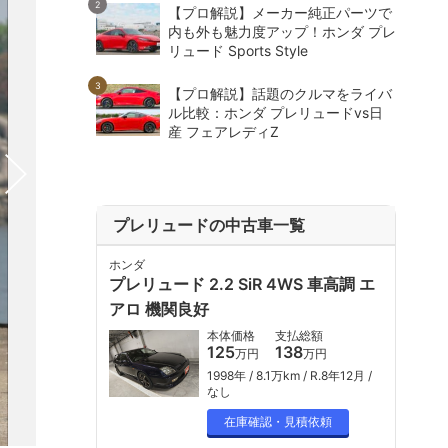
【プロ解説】メーカー純正パーツで
内も外も魅力度アップ！ホンダ プレ
リュード Sports Style
【プロ解説】話題のクルマをライバ
ル比較：ホンダ プレリュードvs日
産 フェアレディZ
プレリュードの中古車一覧
ホンダ
プレリュード 2.2 SiR 4WS 車高調 エ
アロ 機関良好
本体価格
支払総額
125
138
万円
万円
1998年
8.1万km
R.8年12月
なし
在庫確認・見積依頼