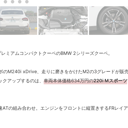
レミアムコンパクトクーペのBMW 2シリーズクーペ。
ーボのM240i xDrive、走りに磨きをかけたM2の3グレードが販
ックアップするのは、
車両本体価格634万円の
220i Mスポーツ
8速ATの組み合わせ。エンジンをフロントに縦置きするFRレイ