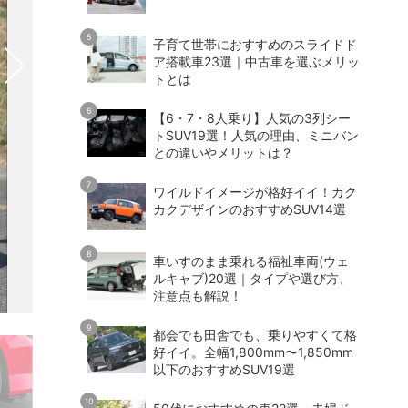
子育て世帯におすすめのスライドド
ア搭載車23選｜中古車を選ぶメリッ
トとは
【6・7・8人乗り】人気の3列シー
トSUV19選！人気の理由、ミニバン
との違いやメリットは？
ワイルドイメージが格好イイ！カク
カクデザインのおすすめSUV14選
車いすのまま乗れる福祉車両(ウェ
ルキャブ)20選｜タイプや選び方、
注意点も解説！
都会でも田舎でも、乗りやすくて格
好イイ。全幅1,800mm〜1,850mm
以下のおすすめSUV19選