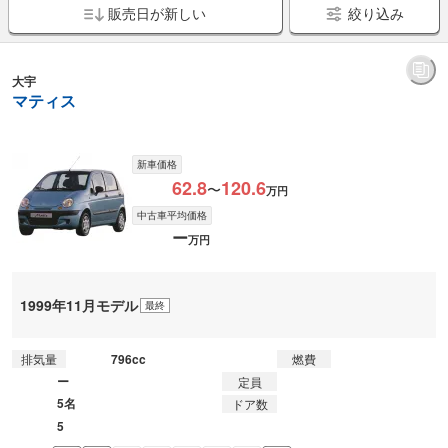
販売日が新しい
絞り込み
大宇
マティス
新車価格
62.8
120.6
〜
万円
中古車平均価格
ー
万円
1999年11月モデル
最終
796cc
排気量
燃費
ー
定員
5名
ドア数
5