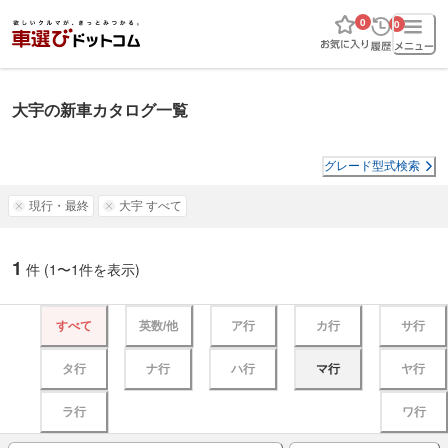
0
0
大宇の新車カタログ一覧
グレード型式検索
現行・最終
大宇 すべて
1
件 (
1
〜
1
件を表示)
すべて
英数/他
ア行
カ行
サ行
タ行
ナ行
ハ行
マ行
ヤ行
ラ行
ワ行