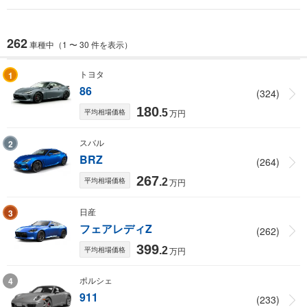
262
車種中（1 〜 30 件を表示）
トヨタ
1
86
(324)
180
平均相場価格
.5
万円
スバル
2
BRZ
(264)
267
平均相場価格
.2
万円
日産
3
フェアレディZ
(262)
399
平均相場価格
.2
万円
ポルシェ
4
911
(233)