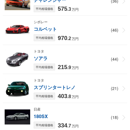
(36)
575
平均相場価格
.3
万円
シボレー
コルベット
(46)
970
平均相場価格
.2
万円
トヨタ
ソアラ
(44)
215
平均相場価格
.9
万円
トヨタ
スプリンタートレノ
(21)
403
平均相場価格
.8
万円
日産
180SX
(18)
334
平均相場価格
.7
万円