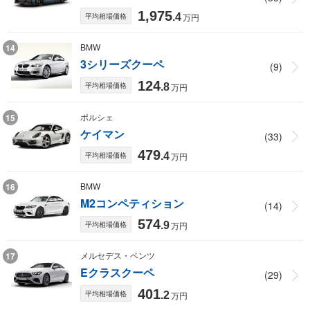
1,975
平均相場価格
.4
万円
BMW
14
3シリーズクーペ
(9)
124
平均相場価格
.8
万円
ポルシェ
15
ケイマン
(33)
479
平均相場価格
.4
万円
BMW
16
M2コンペティション
(14)
574
平均相場価格
.9
万円
メルセデス・ベンツ
17
Eクラスクーペ
(29)
401
平均相場価格
.2
万円