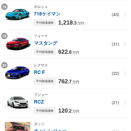
ポルシェ
18
718ケイマン
(43)
1,218
平均相場価格
.3
万円
フォード
19
マスタング
(31)
622
平均相場価格
.8
万円
レクサス
20
RC F
(22)
762
平均相場価格
.7
万円
プジョー
RCZ
(21)
120
平均相場価格
.2
万円
ダッジ
チャレンジャー