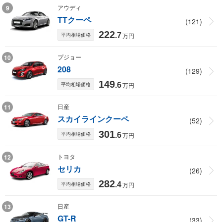
アウディ
9
TTクーペ
(121)
222
平均相場価格
.7
万円
プジョー
10
208
(129)
149
平均相場価格
.6
万円
日産
11
スカイラインクーペ
(52)
301
平均相場価格
.6
万円
トヨタ
12
セリカ
(26)
282
平均相場価格
.4
万円
日産
13
GT-R
(33)