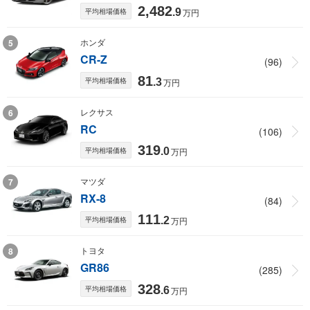
2,482
平均相場価格
.9
万円
ホンダ
5
CR-Z
(96)
81
平均相場価格
.3
万円
レクサス
6
RC
(106)
319
平均相場価格
.0
万円
マツダ
7
RX-8
(84)
111
平均相場価格
.2
万円
トヨタ
8
GR86
(285)
328
平均相場価格
.6
万円