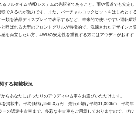
呼ばれるフルタイム4WDシステムの先駆者であること。雨や雪道でも安定し
運転できるのが魅力です。また、バーチャルコックピットをはじめとす
ター類を液晶ディスプレイで表示するなど、未来的で使いやすい運転環
ルと呼ばれる大型のフロントグリルが特徴的で、洗練されたデザインと
感を両立したい方、4WDの安定性を重視する方にはアウディがおすす
関する掲載状況
プからあなたにぴったりのアウディ中古車をお選びいただけます。
ィ車を掲載中。平均価格は545.0万円、走行距離は平均31,000km、平均年
ーラーの認定中古車まで、多彩な中古車をご用意しておりますので、ぜひ