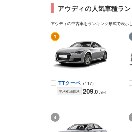
アウディの人気車種ラン
アウディの中古車をランキング形式で表示し
1
TTクーペ
（117）
209
.0
平均相場価格
万円
4