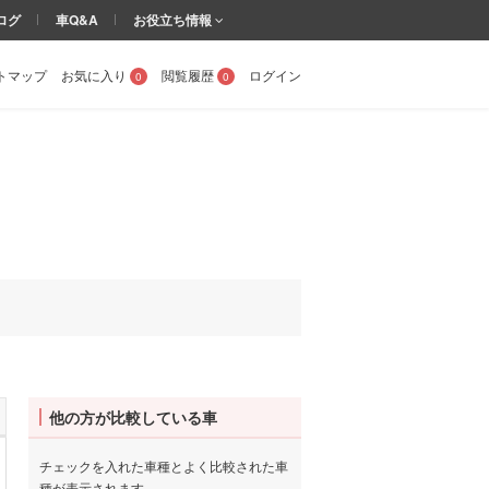
ログ
車Q&A
お役立ち情報
トマップ
お気に入り
閲覧履歴
ログイン
0
0
他の方が比較している車
チェックを入れた車種とよく比較された車
種が表示されます。