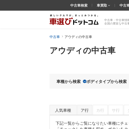
中古車検索
車買取
中古
中古車・中古車情
全国の豊富な中古
中古車
アウディの中古車
アウディの中古車
車種から検索
ボディタイプから検索
人気車種
ア行
カ行
サ行
下記一覧からご覧になりたい車種にチェ
「チェックした車種を探す」ボタンをク