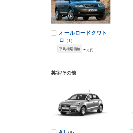
オールロードクワト
ロ
（1）
-
平均相場価格
万円
英字/その他
A1
（8）