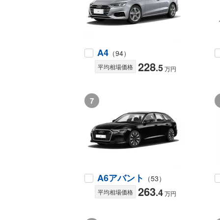
A4
（94）
228
.5
平均相場価格
万円
7
A6アバント
（53）
263
.4
平均相場価格
万円