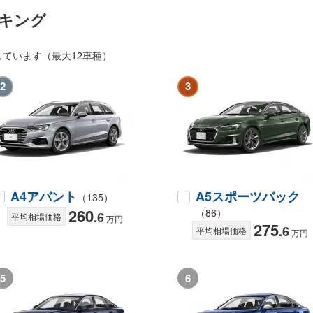
キング
ています（最大12車種）
2
3
A4アバント
A5スポーツバック
（135）
260
（86）
.6
平均相場価格
万円
275
.6
平均相場価格
万円
5
6