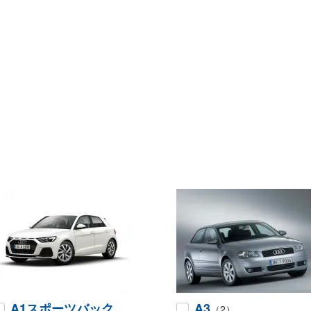
A1スポーツバック
A3
（2）