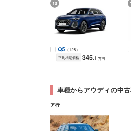
10
Q5
（128）
345
.1
平均相場価格
万円
車種からアウディの中古
ア行