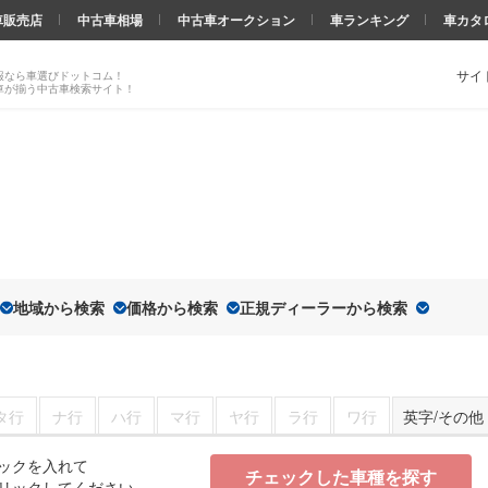
車販売店
中古車相場
中古車オークション
車ランキング
車カタ
サイ
報なら車選びドットコム！
車が揃う中古車検索サイト！
地域から検索
価格から検索
正規ディーラーから検索
タ行
ナ行
ハ行
マ行
ヤ行
ラ行
ワ行
英字/その他
ックを入れて
チェックした車種を探す
リックしてください。