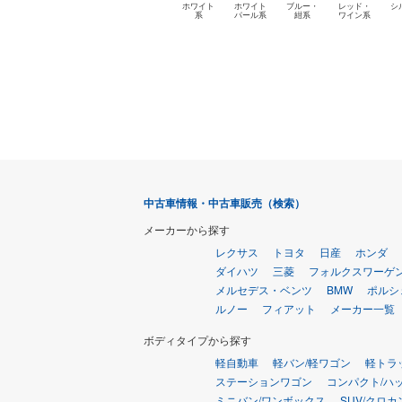
ホワイト
ホワイト
ブルー・
レッド・
シ
系
パール系
紺系
ワイン系
中古車情報・中古車販売（検索）
メーカーから探す
レクサス
トヨタ
日産
ホンダ
ダイハツ
三菱
フォルクスワーゲ
メルセデス・ベンツ
BMW
ポルシ
ルノー
フィアット
メーカー一覧
ボディタイプから探す
軽自動車
軽バン/軽ワゴン
軽トラ
ステーションワゴン
コンパクト/ハ
ミニバン/ワンボックス
SUV/クロカ