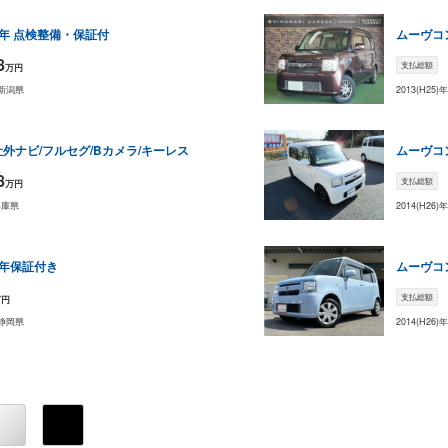
年 点検整備・保証付
ムーヴコ
8
支払総額
万円
新潟県
2013(H25)
社外ナビ/フルセグ/Bカメラ/キーレス
ムーヴコ
8
支払総額
万円
兵庫県
2014(H26)
1年保証付き
ムーヴコ
支払総額
万円
静岡県
2014(H26)