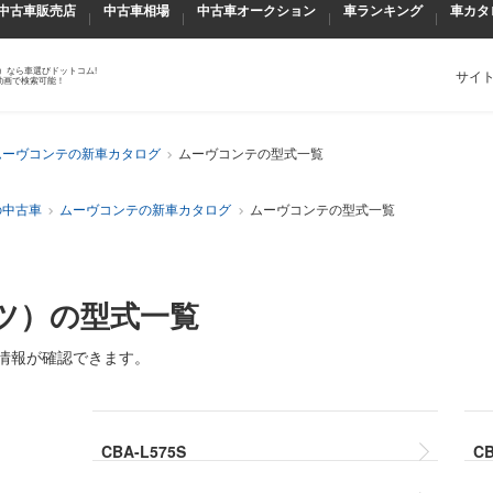
中古車販売店
中古車相場
中古車オークション
車ランキング
車カタ
）なら車選びドットコム!
サイ
動画で検索可能！
ムーヴコンテの新車カタログ
ムーヴコンテの型式一覧
の中古車
ムーヴコンテの新車カタログ
ムーヴコンテの型式一覧
ツ）の型式一覧
情報が確認できます。
CBA-L575S
CB