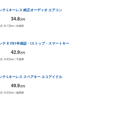
ンテ
L
キーレス 純正オーディオ エアコン
34.8
万円
年式
/
6.1万km
/
京都府
ンテ
X VS
1年保証・iストップ・スマートキー
42.9
万円
年式
/
4.9万km
/
千葉県
ンテ
L
キーレス スペアキー エコアイドル
49.9
万円
年式
/
5.5万km
/
福岡県