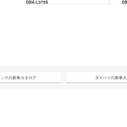
DBA-L575S
DB
コンテ
の新車カタログ
ダイハツ
の新車カ