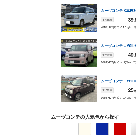
ムーヴコンテ
X
車検2
39.
支払総額
2010(H22)年式
/
11.1万km
/
ムーヴコンテ
L VSII
49.
支払総額
2015(H27)年式
/
4.9万km
/
ムーヴコンテ
L VSII
25
支払総額
2015(H27)年式
/
10.4万km
/
ムーヴコンテ
の人気色から探す