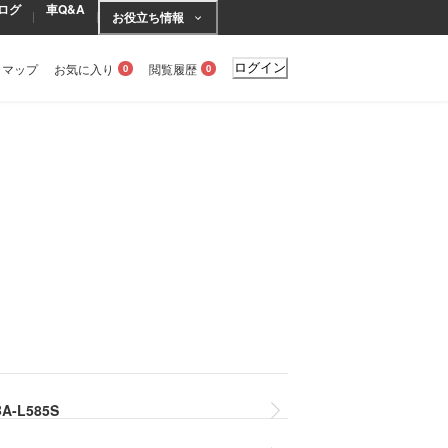
ログ
車Q&A
お役立ち情報
トマップ
お気に入り
閲覧履歴
ログイン
0
0
A-L585S