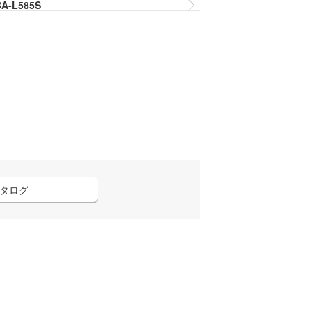
A-L585S
タログ