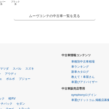
ルバー
ブラック
系
系
ムーヴコンテの中古車一覧を見る
中古車情報コンテンツ
車種別中古車相場
車ランキング
マツダ
スバル
スズキ
新車カタログ
ン
アウディ
教えて！車屋さん
ェ
ボルボ
プジョー
車選びアドバイザー
中古車販売店専用
symphonyログイン
ック
軽RV
車選びドットコム 掲載店募
ッチバック
セダン
ン
クーペ
トラック