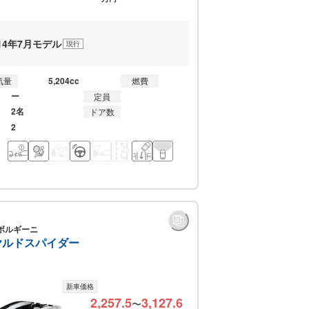
014年7月モデル
現行
5,204cc
気量
燃費
ー
定員
2名
ドア数
2
ボルギーニ
ヤルドスパイダー
新車価格
2,257.5
3,127.6
〜