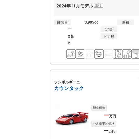
2024年11月モデル
現行
3,995cc
排気量
燃費
ー
定員
2名
ドア数
2
ランボルギーニ
カウンタック
新車価格
ー
万円
中古車平均価格
ー
万円