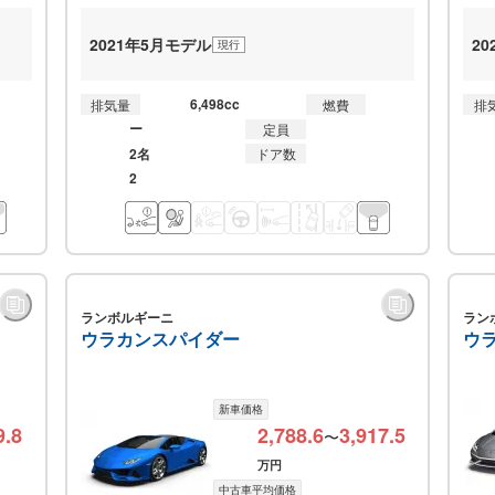
2021年5月モデル
2
現行
6,498cc
排気量
燃費
排
ー
定員
2名
ドア数
2
ランボルギーニ
ラン
ウラカンスパイダー
ウ
新車価格
9.8
2,788.6
3,917.5
〜
万円
中古車平均価格