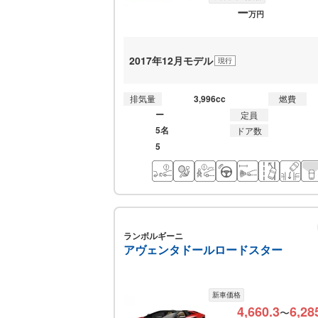
ー
万円
2017年12月モデル
現行
3,996cc
排気量
燃費
ー
定員
5名
ドア数
5
ランボルギーニ
アヴェンタドールロードスター
新車価格
4,660.3
6,28
〜