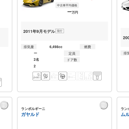
中古車平均価格
ー
万円
2011年9月モデル
現行
2
6,498cc
排気量
燃費
ー
排
定員
2名
ドア数
2
ランボルギーニ
ラン
ガヤルド
ム