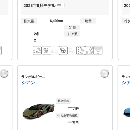
2023年8月モデル
2
現行
6,499cc
排気量
燃費
排
ー
定員
2名
ドア数
2
ランボルギーニ
ラン
シアン
シ
新車価格
ー
万円
中古車平均価格
ー
万円