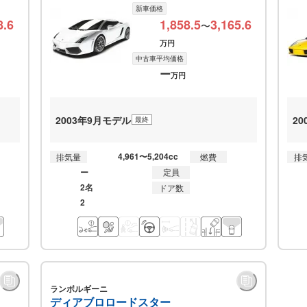
新車価格
8.6
1,858.5
3,165.6
〜
万円
中古車平均価格
ー
万円
2003年9月モデル
2
最終
4,961〜5,204cc
排気量
燃費
排
ー
定員
2名
ドア数
2
ランボルギーニ
ディアブロロードスター