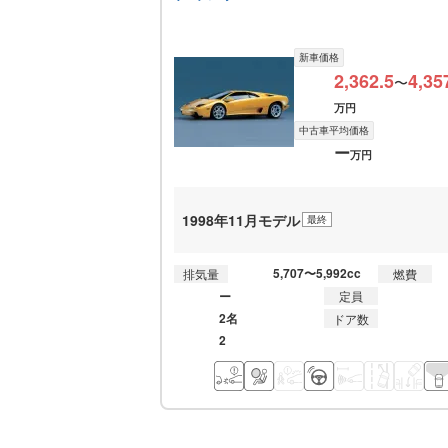
新車価格
2,362.5
4,35
〜
万円
中古車平均価格
ー
万円
1998年11月モデル
最終
5,707〜5,992cc
排気量
燃費
ー
定員
2名
ドア数
2