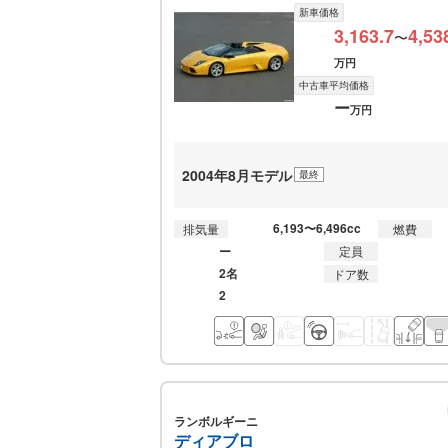
新車価格
3,163.7
4,53
〜
万円
中古車平均価格
ー
万円
2004年8月モデル
最終
6,193〜6,496cc
排気量
燃費
ー
定員
2名
ドア数
2
ランボルギーニ
ディアブロ