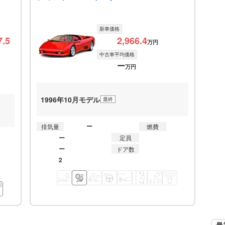
新車価格
7.5
2,966.4
万円
中古車平均価格
ー
万円
1996年10月モデル
最終
ー
排気量
燃費
ー
定員
ー
ドア数
2