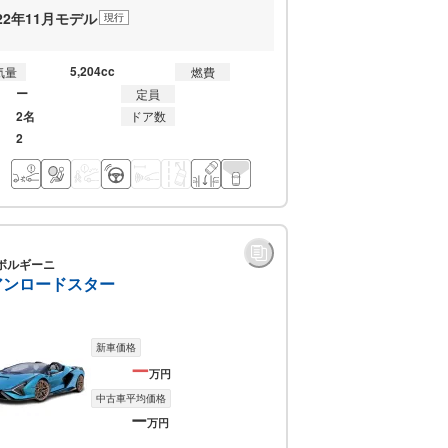
022年11月モデル
現行
5,204cc
気量
燃費
ー
定員
2名
ドア数
2
ボルギーニ
アンロードスター
新車価格
ー
万円
中古車平均価格
ー
万円