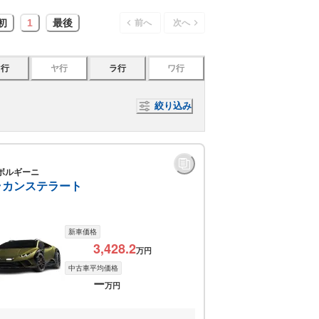
初
1
最後
前へ
次へ
マ行
ヤ行
ラ行
ワ行
絞り込み
ボルギーニ
ラカンステラート
新車価格
3,428.2
万円
中古車平均価格
ー
万円