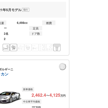
021年5月モデル
現行
6,498cc
気量
燃費
ー
定員
2名
ドア数
2
ボルギーニ
ラカン
新車価格
2,462.4
4,125
〜
万円
中古車平均価格
ー
万円