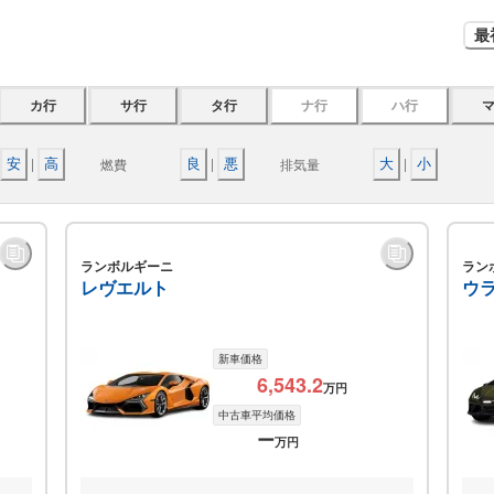
最
カ行
サ行
タ行
ナ行
ハ行
|
|
|
燃費
排気量
安
高
良
悪
大
小
ランボルギーニ
ラン
レヴエルト
ウ
新車価格
6,543.2
万円
中古車平均価格
ー
万円