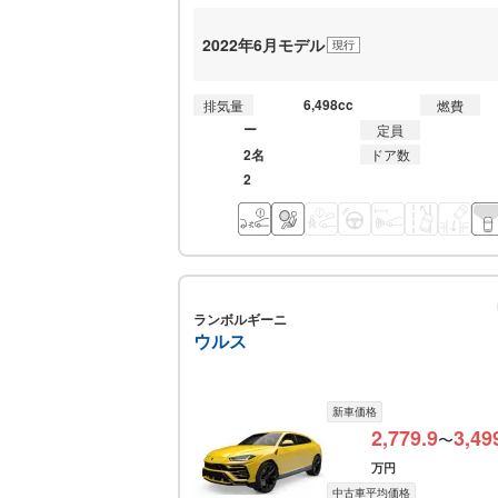
2022年6月モデル
現行
6,498cc
排気量
燃費
ー
定員
2名
ドア数
2
ランボルギーニ
ウルス
新車価格
2,779.9
3,49
〜
万円
中古車平均価格