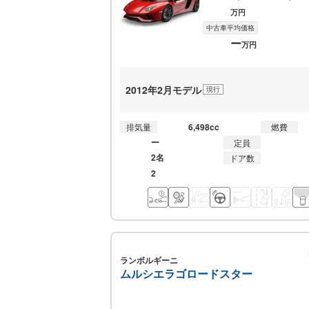
万円
中古車平均価格
ー
万円
2012年2月モデル
現行
6,498cc
排気量
燃費
ー
定員
2名
ドア数
2
ランボルギーニ
ムルシエラゴロードスター