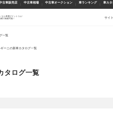
中古車販売店
中古車相場
中古車オークション
車ランキング
車カタ
）なら車選びドットコム!
サイ
動画で検索可能！
グ一覧
ルギーニの新車カタログ一覧
カタログ一覧