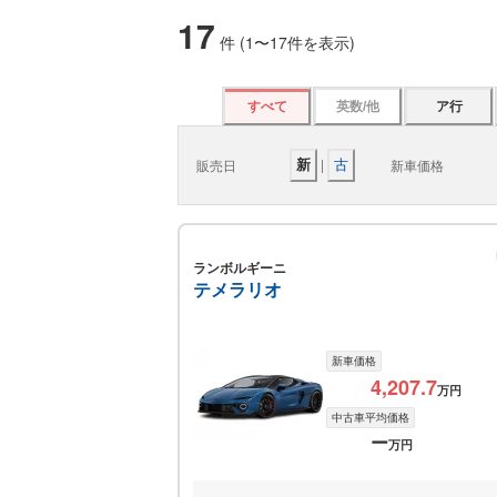
17
件 (
1
〜
17
件を表示)
すべて
英数/他
ア行
|
販売日
新車価格
新
古
ランボルギーニ
テメラリオ
新車価格
4,207.7
万円
中古車平均価格
ー
万円