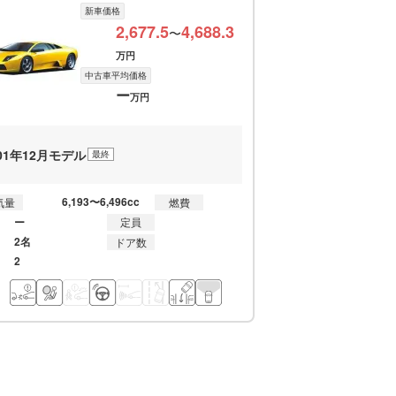
新車価格
2,677.5
4,688.3
〜
万円
中古車平均価格
ー
万円
001年12月モデル
最終
6,193〜6,496cc
気量
燃費
ー
定員
2名
ドア数
2