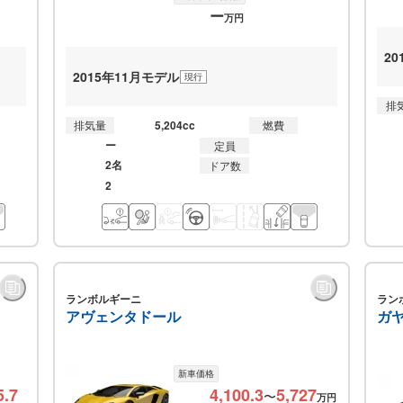
ー
万円
2
2015年11月モデル
現行
排
5,204cc
排気量
燃費
ー
定員
2名
ドア数
2
ランボルギーニ
ラン
アヴェンタドール
ガ
新車価格
5.7
4,100.3
5,727
〜
万円