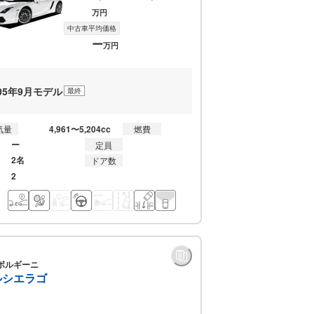
万円
中古車平均価格
ー
万円
005年9月モデル
最終
4,961〜5,204cc
気量
燃費
ー
定員
2名
ドア数
2
ボルギーニ
ルシエラゴ