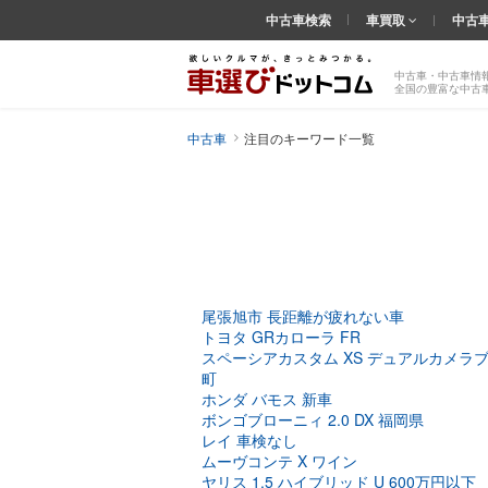
中古車検索
車買取
中古
中古車・中古車情
全国の豊富な中古
中古車
注目のキーワード一覧
尾張旭市 長距離が疲れない車
トヨタ GRカローラ FR
スペーシアカスタム XS デュアルカメラ
町
ホンダ バモス 新車
ボンゴブローニィ 2.0 DX 福岡県
レイ 車検なし
ムーヴコンテ X ワイン
ヤリス 1.5 ハイブリッド U 600万円以下