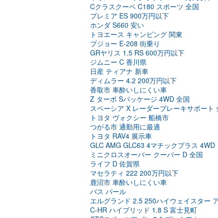
Cクラスクーペ C180 スポーツ 全国
プレミア ES 900万円以下
ホンダ S660 安い
トヨエース キャンピング 関東
プジョー E-208 街乗り
GRヤリス 1.5 RS 600万円以下
ジムニー C 香川県
日産 ティアナ 新車
ディムラー 4.2 200万円以下
香取市 車酔いしにくい車
Z ターボ Sパッケージ 4WD 全国
スペーシア X レーダーブレーキサポート 
トヨタ ヴォクシー 船橋市
つがる市 通勤用に最適
トヨタ RAV4 展示車
GLC AMG GLC63 4マチックプラス 4WD
ミニクロスオーバー クーパー D 全国
ライフ D 佐賀県
マセラティ 222 200万円以下
鹿沼市 車酔いしにくい車
バス パール
エルグランド 2.5 250ハイウェイスター
C-HR ハイブリッド 1.8 S 富士見町