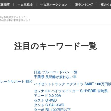
車販売店
中古車相場
中古車オークション
車ランキング
車カタ
報なら車選びドットコム！
車が揃う中古車検索サイト！
注目のキーワード一覧
日産 ブルーバードバン 一覧
千葉県 長距離が疲れない車
ブレーキサポート 昭和
ハイゼットトラック エクストラ SAIIIT 100万円
セレナ 2.0 ハイウェイスター S-HYBRID 宮崎県
アコード 2.0 20A
ゼスト G 4WD
タント G SAII 4WD
ターボ RL 100万円以下