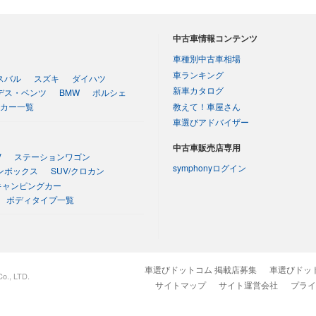
中古車情報コンテンツ
車種別中古車相場
車ランキング
スバル
スズキ
ダイハツ
新車カタログ
デス・ベンツ
BMW
ポルシェ
教えて！車屋さん
カー一覧
車選びアドバイザー
中古車販売店専用
V
ステーションワゴン
symphonyログイン
ンボックス
SUV/クロカン
キャンピングカー
ボディタイプ一覧
車選びドットコム 掲載店募集
車選びドッ
o., LTD.
サイトマップ
サイト運営会社
プライ