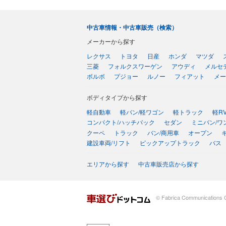
中古車情報・中古車販売（検索）
メーカーから探す
レクサス
トヨタ
日産
ホンダ
マツダ
三菱
フォルクスワーゲン
アウディ
メルセ
ボルボ
プジョー
ルノー
フィアット
メー
ボディタイプから探す
軽自動車
軽バン/軽ワゴン
軽トラック
軽R
コンパクト/ハッチバック
セダン
ミニバン/ワ
クーペ
トラック
バン/商用車
オープン
建設車両/リフト
ピックアップトラック
バス
エリアから探す
中古車販売店から探す
© Fabrica Communications C