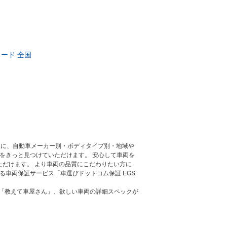
ラード 全国
マに、自動車メーカー別・ボディタイプ別・地域や
をきっと見つけていただけます。 安心して車両を
ただけます。 より車両の品質にこだわりたい方に
車両保証サービス「車選びドットコム保証 EGS
ト「教えて車屋さん」、欲しい車両の詳細スペックが