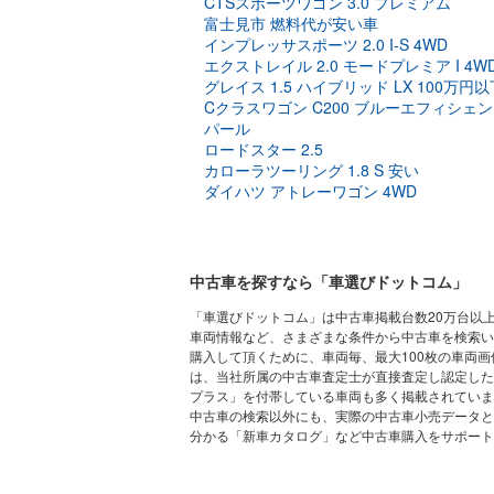
CTSスポーツワゴン 3.0 プレミアム
富士見市 燃料代が安い車
インプレッサスポーツ 2.0 I-S 4WD
エクストレイル 2.0 モードプレミア I 4W
グレイス 1.5 ハイブリッド LX 100万円以
Cクラスワゴン C200 ブルーエフィシェ
パール
ロードスター 2.5
カローラツーリング 1.8 S 安い
ダイハツ アトレーワゴン 4WD
中古車を探すなら「車選びドットコム」
「車選びドットコム」は中古車掲載台数20万台以
車両情報など、さまざまな条件から中古車を検索い
購入して頂くために、車両毎、最大100枚の車両
は、当社所属の中古車査定士が直接査定し認定した
プラス」を付帯している車両も多く掲載されていま
中古車の検索以外にも、実際の中古車小売データと
分かる「新車カタログ」など中古車購入をサポー