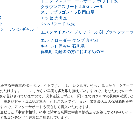
トヨタ マスターエースサーフ ホワイト系
クラウンアスリート 2.5 G パール
ステップワゴン 1.5 B 岡山県
D
エッセ 大田区
下
シルバラード 販売
ンシー アバンギャルド
エスクァイアハイブリッド 1.8 GI ブラックテー
エルフ ローダー ダンプ 京都府
キャリイ 保冷車 石川県
篠栗町 高齢者の方におすすめの車
上を誇る中古車のポータルサイトです。 「欲しいクルマがきっと見つかる」をテー
ただけます。 ここにしかない車両も多数取り揃えていますので、あなただけの一台
画像が登録されていますので、現車確認せずとも、隅々までおクルマの状態を確認い
「車選びドットコム認定車両」がおススメです。 また、業界最大級の保証範囲を誇る
すので、アフターサポートも安心して購入いただけます。
連動した「中古車相場」や車に関する疑問に中古車販売店がお答えするQ&Aサイ
トするコンテンツも豊富にご用意しています。