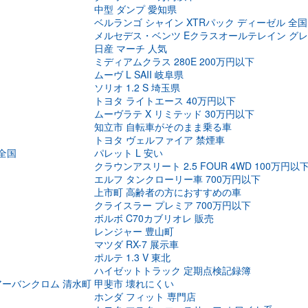
中型 ダンプ 愛知県
ベルランゴ シャイン XTRパック ディーゼル 全国
メルセデス・ベンツ Eクラスオールテレイン グ
日産 マーチ 人気
ミディアムクラス 280E 200万円以下
ムーヴ L SAII 岐阜県
ソリオ 1.2 S 埼玉県
トヨタ ライトエース 40万円以下
ムーヴラテ X リミテッド 30万円以下
知立市 自転車がそのまま乗る車
トヨタ ヴェルファイア 禁煙車
全国
パレット L 安い
クラウンアスリート 2.5 FOUR 4WD 100万円以
エルフ タンクローリー車 700万円以下
上市町 高齢者の方におすすめの車
クライスラー プレミア 700万円以下
ボルボ C70カブリオレ 販売
レンジャー 豊山町
マツダ RX-7 展示車
ポルテ 1.3 V 東北
ハイゼットトラック 定期点検記録簿
 アーバンクロム 清水町
甲斐市 壊れにくい
ホンダ フィット 専門店