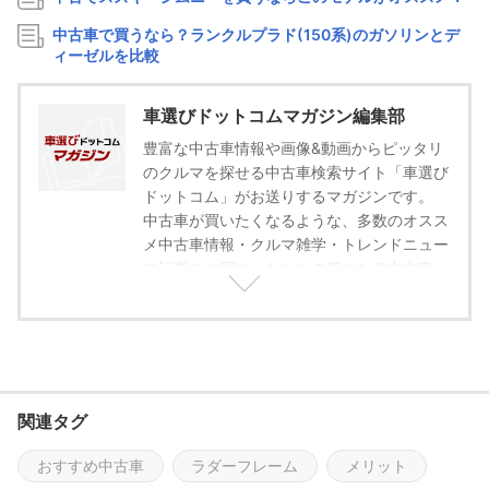
中古車で買うなら？ランクルプラド(150系)のガソリンとデ
ィーゼルを比較
車選びドットコムマガジン編集部
豊富な中古車情報や画像&動画からピッタリ
のクルマを探せる中古車検索サイト「車選び
ドットコム」がお送りするマガジンです。
中古車が買いたくなるような、多数のオスス
メ中古車情報・クルマ雑学・トレンドニュー
ス記事をお届け。あなたの気になる中古車
も、これを読めばきっと見つかる！運命の一
台に出会うきっかけづくりをお手伝いしま
す。
公式サイト：https://www.kurumaerabi.co
m/
関連タグ
公式YouTube：https://www.youtube.com/
c/kurumaerabicom
おすすめ中古車
ラダーフレーム
メリット
公式Twitter：https://twitter.com/kurumaer