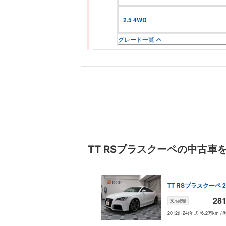
2.5 4WD
グレード一覧
TT RSプラスクーペ
の中古車
TT RSプラスクーペ
2
28
支払総額
2012(H24)年式
/
6.2万km
/