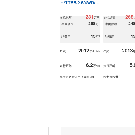
ィ/TTRS/2.5/4WD/7
速
281
268.
支払総額
万円
支払総額
268
248
車両価格
万円
車両価格
13
19
諸費用
万円
諸費用
2012
2013
年式
年(
H24
)
年式
年
6.2
5.
走行距離
万km
走行距離
兵庫県西宮市甲子園高潮町
福井県福井市