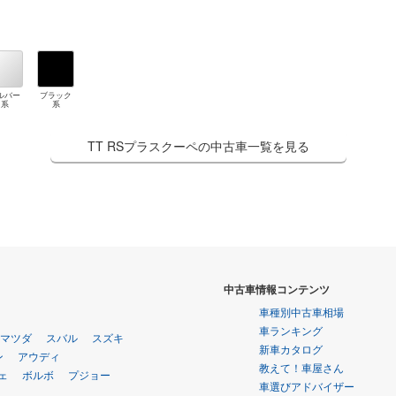
ルバー
ブラック
系
系
TT RSプラスクーペの中古車一覧を見る
中古車情報コンテンツ
車種別中古車相場
車ランキング
マツダ
スバル
スズキ
新車カタログ
ン
アウディ
教えて！車屋さん
ェ
ボルボ
プジョー
車選びアドバイザー