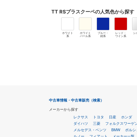
TT RSプラスクーペ
の人気色から探す
ホワイト
ホワイト
ブルー・
レッド・
シ
系
パール系
紺系
ワイン系
中古車情報・中古車販売（検索）
メーカーから探す
レクサス
トヨタ
日産
ホンダ
ダイハツ
三菱
フォルクスワーゲ
メルセデス・ベンツ
BMW
ポルシ
ルノー
フィアット
メーカー一覧