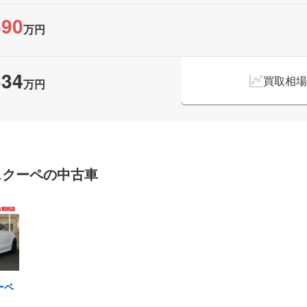
890
万円
334
買取相場
万円
ラスクーペの
中古車
ーペ