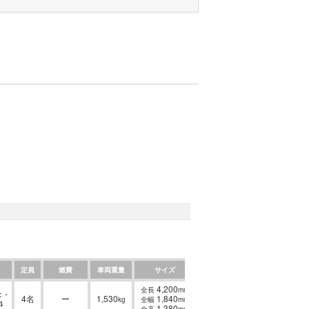
定員
燃費
車両重量
サイズ
4,200
全長
mm
-
4名
ー
1,530
1,840
kg
全幅
mm
４
1,380
全高
mm