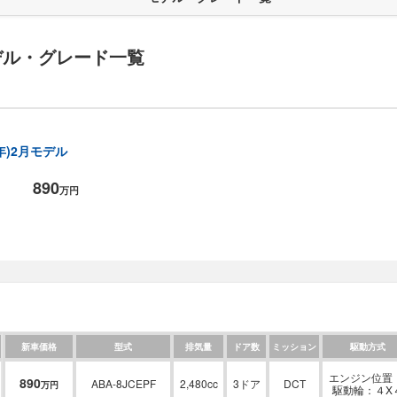
デル・グレード一覧
5年)2月モデル
890
万円
新車価格
型式
排気量
ドア数
ミッション
駆動方式
エンジン位置：
890
ABA-8JCEPF
2,480cc
3ドア
DCT
万円
駆動輪：４X