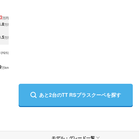
3
万円
.8
万円
.5
万円
(
H25
)
9
万km
あと
2
台の
TT RSプラスクーペ
を探す
モデル
・
グレード一覧