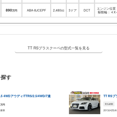
エンジン位置：
890
ABA-8JCEPF
2,480cc
3ドア
DCT
万円
駆動輪：４X
TT RSプラスクーペの型式一覧を見る
を探す
.5 4WD
アウディ/TTRS/2.5/4WD/7速
TT RS
1
支払総額
万円
兵庫県
2013(H25)