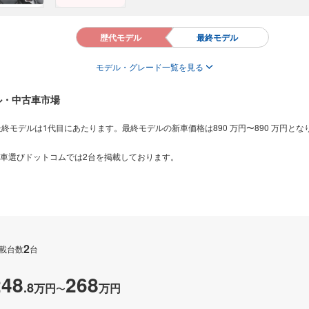
歴代モデル
最終モデル
モデル・グレード一覧を見る
ル・中古車市場
最終モデルは1代目にあたります。最終モデルの新車価格は890 万円〜890 万円とな
なり車選びドットコムでは2台を掲載しております。
2
載台数
台
248
268
.
8
万円
万円
〜