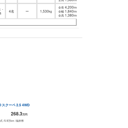
4,200
全長
mm
-
4名
ー
1,530
1,840
kg
全幅
mm
４
1,380
全高
mm
プラスクーペ
2.5 4WD
268.3
万円
年式
/
5.9万km
/
福井県