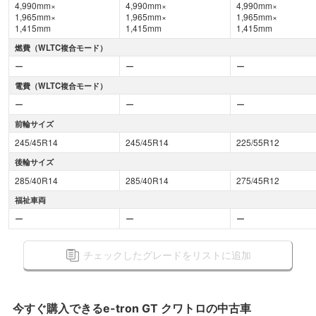
4,990mm×
4,990mm×
4,990mm×
1,965mm×
1,965mm×
1,965mm×
1,415mm
1,415mm
1,415mm
燃費（WLTC複合モード）
ー
ー
ー
電費（WLTC複合モード）
ー
ー
ー
前輪サイズ
245/45R14
245/45R14
225/55R12
後輪サイズ
285/40R14
285/40R14
275/45R12
福祉車両
ー
ー
ー
チェックしたグレードをリストに追加
今すぐ購入できる
e-tron GT クワトロの
中古車