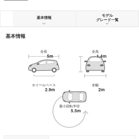
最大トルク640Nmを発生。圧倒的なパワーをエレクトリックquattroシステム
によって路面に伝える。インテリアは五感に訴える品質と先進的なエレガンス
を融合したもので、アウディバーチャルコックピット（12.3 インチ）と セン
モデル
基本情報
グレード一覧
ターコンソールの大型タッチディスプレイ（10.1 インチ）を標準装備。後席は
2,900mmというロングホイールベースの恩恵で、大人2人が十分に寛げるスペ
ースが確保されている。その他ユニークな装備として、電子的に合成したe-
基本情報
tronスポーツサウンドが搭載される。
全長
全高
5m
1.4m
ホイールベース
全幅
2.9m
2m
最小回転半径
5.5m