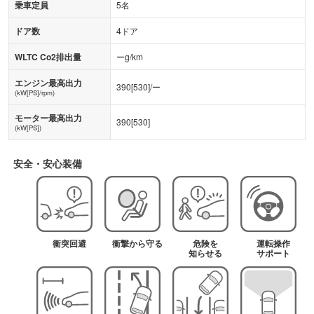
乗車定員
5名
ドア数
4ドア
WLTC Co2排出量
ーg/km
エンジン最高出力
390
[
530
]/
ー
(kW[PS]/rpm)
モーター最高出力
390
[
530
]
(kW[PS])
安全・安心装備
衝突回避
衝撃から守る
危険を
運転操作
知らせる
サポート