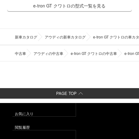
e-tron GT クワトロの型式一覧を見る
新車カタログ
アウディの新車カタログ
e-tron GT クワトロの車カ
中古車
アウディの中古車
e-tron GT クワトロの中古車
e-tro
PAGE TOP
お気に入り
閲覧履歴