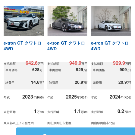
e-tron GT クワトロ
e-tron GT クワトロ
e-tron GT クワトロ
4WD
4WD
4WD
642.6
949.9
929.9
支払総額
万円
支払総額
万円
支払総額
万円
628
929
909
車両価格
万円
車両価格
万円
車両価格
万円
14.6
20.9
20.9
諸費用
万円
諸費用
万円
諸費用
万円
2023
2025
2024
年式
年(
R05
)
年式
年(
R07
)
年式
年(
R06
)
1
1.1
0.2
走行距離
万km
走行距離
万km
走行距離
万km
東京都八王子市堀之内
岡山県岡山市北区
岡山県岡山市北区