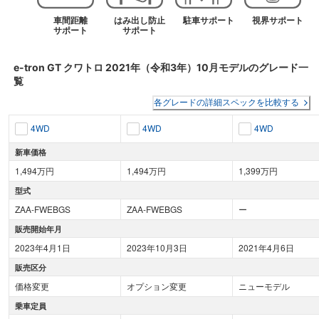
車間距離
はみ出し防止
駐車サポート
視界サポート
サポート
サポート
e-tron GT クワトロ
2021年（令和3年）10月
モデルのグレード一
覧
各グレードの詳細スペックを比較する
4WD
4WD
4WD
新車価格
1,494万円
1,494万円
1,399万円
型式
ZAA-FWEBGS
ZAA-FWEBGS
ー
販売開始年月
2023年4月1日
2023年10月3日
2021年4月6日
販売区分
価格変更
オプション変更
ニューモデル
乗車定員