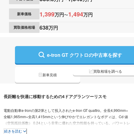
1,399
1,494
万円
万円
新車価格
〜
638
万円
買取価格相場
e-tron GT クワトロの
中古車を探す
買取相場を調べる
新車見積
長距離を快適に移動するための4ドアグランツーリスモ
電動自動車e-tronの第2弾として投入されたe-tron GT quattro。全長4,990mm×
全幅1,965mm×全高1,415mmという伸びやかでエレガントなボディは、Cd 値
（空気抵抗係数） 0.24という非常に優れた空力性能を持っている。パワートレ
インは、前後にそれぞれ1基のモーターを配置し、システム最大出力350kW、
続きを読む