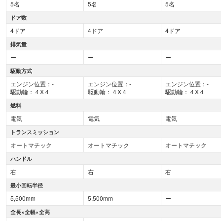
5名
5名
5名
ドア数
4ドア
4ドア
4ドア
排気量
ー
ー
ー
駆動方式
エンジン位置：-
エンジン位置：-
エンジン位置：-
駆動輪：４X４
駆動輪：４X４
駆動輪：４X４
燃料
電気
電気
電気
トランスミッション
オートマチック
オートマチック
オートマチック
ハンドル
右
右
右
最小回転半径
5,500mm
5,500mm
ー
全長×全幅×全高