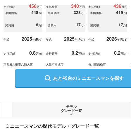
456
340
436
支払総額
万円
支払総額
万円
支払総額
万円
448
323
419
車両価格
万円
車両価格
万円
車両価格
万円
8
17
17
諸費用
万円
諸費用
万円
諸費用
万円
2025
2025
2026
年式
年(
R07
)
年式
年(
R07
)
年式
年(
R08
)
0.8
0.2
0.2
走行距離
万km
走行距離
万km
走行距離
万km
京都府八幡市八幡大芝
大阪府高槻市
香川県高松市
あと
49
台の
ミニエースマン
を探す
モデル
グレード一覧
ミニエースマン
の歴代モデル・グレード一覧