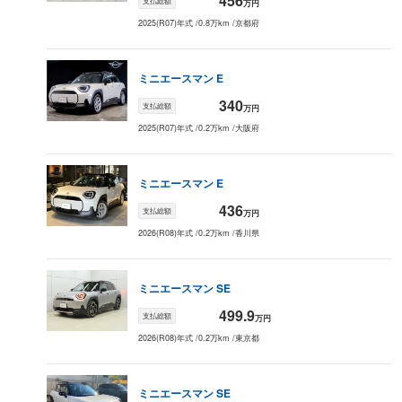
456
支払総額
万円
2025(R07)年式
/
0.8万km
/
京都府
ミニエースマン
E
340
支払総額
万円
2025(R07)年式
/
0.2万km
/
大阪府
ミニエースマン
E
436
支払総額
万円
2026(R08)年式
/
0.2万km
/
香川県
ミニエースマン
SE
499.9
支払総額
万円
2026(R08)年式
/
0.2万km
/
東京都
ミニエースマン
SE