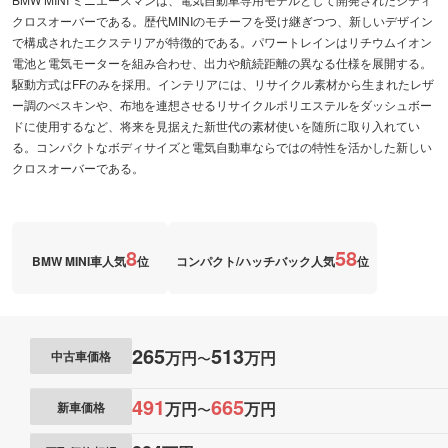
クロスオーバーである。歴代MINIのモチーフを受け継ぎつつ、新しいデザイン
で構成されたエクステリアが特徴的である。パワートレインはリチウムイオン
電池と電気モーターを組み合わせ、出力や航続距離の異なる仕様を展開する。
駆動方式はFFのみを採用。インテリアには、リサイクル素材から生まれたレザ
ー調のべスキンや、布地を連想させるリサイクルポリエステルをダッシュボー
ドに使用するなど、将来を見据えた新世代の素材使いを随所に取り入れてい
る。コンパクトなボディサイズと電気自動車ならではの特性を活かした新しい
クロスオーバーである。
8
58
BMW MINI車人気
位
コンパクト/ハッチバック人気
位
265
513
万円
万円
中古車価格
〜
491
665
万円
万円
新車価格
〜