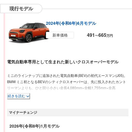
現行モデル
2024年(令和6年)6月モデル
491
665
新車価格
〜
万円
電気自動車専用として生まれた新しいクロスオーバーモデル
ミニのラインナップに追加された電気自動車(BEV)の初代エースマン(J05)。
BMW ミニ初となるBEVのシティクロスオーバーは、先に投入されたカント
リーマンよりも、ひと回り小さい全長4,080mm×全幅1,755mm×全高
1,515mmという大きさ。エクステリアは、歴代MINIのモチーフを受け継ぎな
続きを読む
がら新しいデザインで構成されている。リチウムイオン電池と電気モーター
を組み合わせるパワートレインは、最高出力135kW(183PS)で一充電走行可
マイナーチェンジ
能距離310kmの「E」と、最高出力160kW(217PS)で一充電走行可能距離
406kmの「SE]」を用意。駆動方式はFFのみとなっている。インテリアのシ
ートには、リサイクルから生まれたレザー調素材のべスキンを採用するほ
2026年(令和8年)1月モデル
か、ダッシュボードには布地を連想させるリサイクルポリエステルを使用す