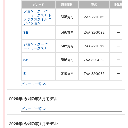
グレード
新車価格
型式
排気量
るなど、将来を見据えた新世代モデルであることを印象付けている。
ジョン・クーパ
ー・ワークス E ト
665
ZAA-22HF32
ー
万円
ラックスタイル エ
ディション
566
SE
ZAA-82GC32
ー
万円
ジョン・クーパ
645
ZAA-22HF32
ー
万円
ー・ワークス E
566
SE
ZAA-82GC32
ー
万円
516
E
ZAA-32GC32
ー
万円
グレード一覧
2025年(令和7年)5月モデル
グレード一覧
2025年(令和7年)1月モデル