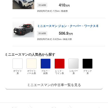
410
支払総額
万円
2025(R07)年式
/
1万km
/
島根県
ミニエースマン
ジョン・クーパー・ワークス E
506.9
支払総額
万円
2025(R07)年式
/
0.6万km
/
神奈川県
ミニエースマン
の人気色から探す
ホワイト
ホワイト
ブルー・
レッド・
シルバー
ブラック
系
パール系
紺系
ワイン系
系
系
ミニエースマンの中古車一覧を見る