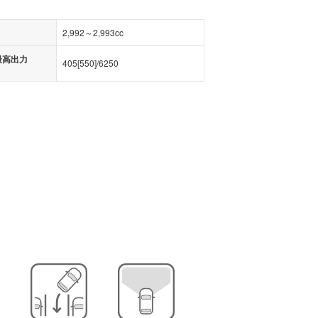
2,992～2,993cc
最高出力
405
[
550
]/
6250