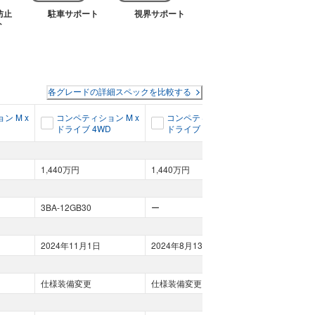
防止
駐車サポート
視界サポート
ト
各グレードの詳細スペックを比較する
ン M x
コンペティション M x
コンペティション M x
コンペティ
D
ドライブ 4WD
ドライブ 4WD
ドライブ 
1,440万円
1,440万円
1,394万円
3BA-12GB30
ー
3BA-12GB30
2024年11月1日
2024年8月13日
2022年11月2
仕様装備変更
仕様装備変更
新バージョン