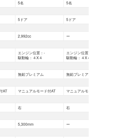
5名
5名
5名
5ドア
5ドア
5ドア
2,992cc
ー
2,992cc
エンジン位置：-
エンジン位置：-
エンジン位置
駆動輪：４X４
駆動輪：４X４
駆動輪：４X
無鉛プレミアム
無鉛プレミアム
無鉛プレミア
付AT
マニュアルモード付AT
マニュアルモード付AT
マニュアルモ
右
右
右
5,300mm
ー
5,300mm