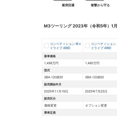
衝突回避
衝撃から守る
M3ツーリング
2023年（令和5年）1
コンペティション M x
コンペティション M
ドライブ 4WD
ドライブ 4WD
新車価格
1,498万円
1,480万円
型式
3BA-12GB30
3BA-12GB30
販売開始年月
2025年11月19日
2025年7月23日
販売区分
価格変更
オプション変更
乗車定員