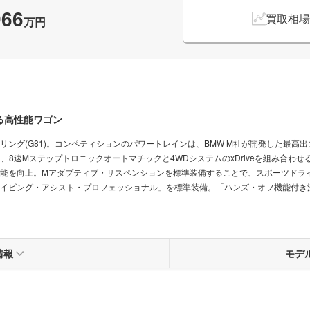
966
買取相場
万円
る高性能ワゴン
リング(G81)。コンペティションのパワートレインは、BMW M社が開発した最高出力3
に、8速Mステップトロニックオートマチックと4WDシステムのxDriveを組み合
能を向上。Mアダプティブ・サスペンションを標準装備することで、スポーツドラ
イビング・アシスト・プロフェッショナル」を標準装備。「ハンズ・オフ機能付き
情報
モデ