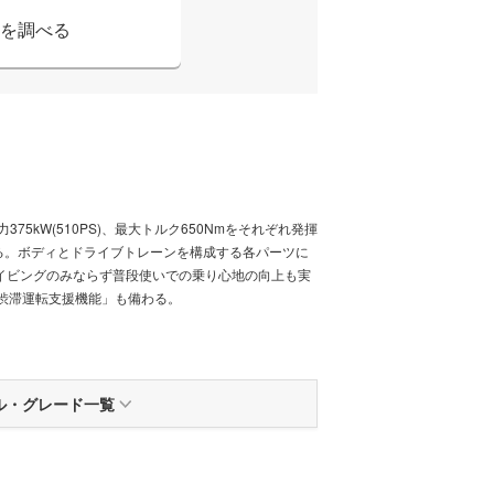
を調べる
75kW(510PS)、最大トルク650Nmをそれぞれ発揮
わせる。ボディとドライブトレーンを構成する各パーツに
イビングのみならず普段使いでの乗り心地の向上も実
渋滞運転支援機能」も備わる。
ル
・
グレード一覧