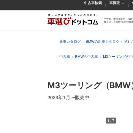
中古車検索
車買取
中古車・中古車販売（検索
豊富な中古車情報と画像&
新車カタログ
BMWの新車カタログ
M3
中古車
BMWの中古車
M3ツーリングの
M3ツーリング
（BMW
2023年1月
〜
販売中
1
/
7