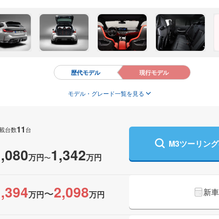
歴代モデル
現行モデル
モデル・グレード一覧を見る
11
載台数
台
M3ツーリン
1,080
1,342
万円
万円
〜
1,394
2,098
〜
新車
万円
万円