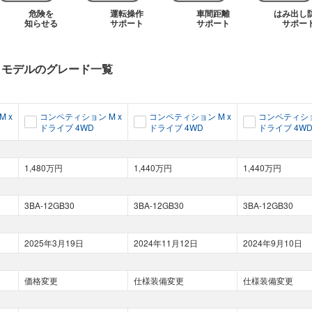
危険を
運転操作
車間距離
はみ出し
知らせる
サポート
サポート
サポー
月
モデルのグレード一覧
 x
コンペティション M x
コンペティション M x
コンペティショ
ドライブ 4WD
ドライブ 4WD
ドライブ 4W
1,480万円
1,440万円
1,440万円
3BA-12GB30
3BA-12GB30
3BA-12GB30
2025年3月19日
2024年11月12日
2024年9月10日
価格変更
仕様装備変更
仕様装備変更