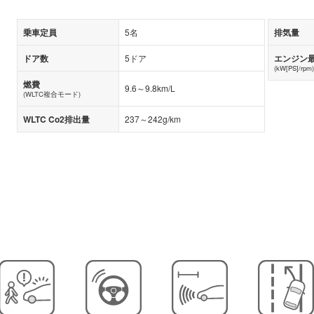
乗車定員
5名
排気量
ドア数
5ドア
エンジン
(kW[PS]/rpm)
燃費
9.6～9.8km/L
(WLTC複合モード)
WLTC Co2排出量
237～242g/km