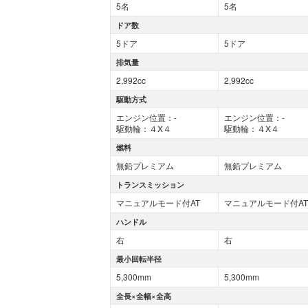
5名
5名
ドア数
5ドア
5ドア
排気量
2,992cc
2,992cc
駆動方式
エンジン位置：-
エンジン位置：-
駆動輪：４X４
駆動輪：４X４
燃料
無鉛プレミアム
無鉛プレミアム
トランスミッション
マニュアルモード付AT
マニュアルモード付AT
ハンドル
右
右
最小回転半径
5,300mm
5,300mm
全長×全幅×全高