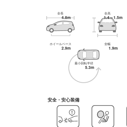
全長
全高
4.8m
1.4～1.5m
ホイールベース
全幅
2.9m
1.9m
最小回転半径
5.3m
安全・安心装備