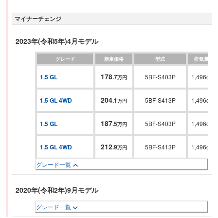
マイナーチェンジ
2023年(令和5年)4月モデル
グレード
新車価格
型式
排気量
178
1.5 GL
.
7
5BF-S403P
1,496cc
万円
204
1.5 GL 4WD
.
1
5BF-S413P
1,496cc
万円
187
1.5 GL
.
5
5BF-S403P
1,496cc
万円
212
1.5 GL 4WD
.
9
5BF-S413P
1,496cc
万円
グレード一覧
2020年(令和2年)9月モデル
グレード一覧