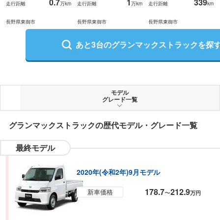
0.7
1
339
走行距離
万km
走行距離
万km
走行距離
km
長野県東御市
長野県東御市
長野県東御市
あと
3
台の
グランマックストラック
を探
モデル
グレード一覧
グランマックストラック
の歴代モデル・グレード一覧
最終モデル
2020年(令和2年)9月モデル
178.7
212.9
新車価格
〜
万円