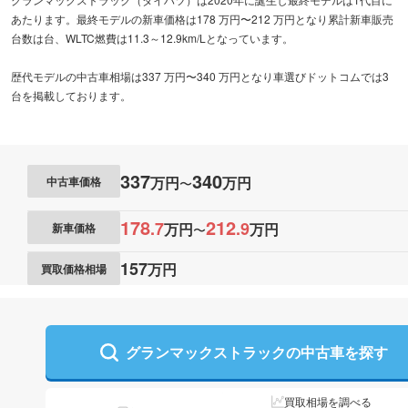
あたります。最終モデルの新車価格は178 万円〜212 万円となり累計新車販売
台数は台、WLTC燃費は11.3～12.9km/Lとなっています。
歴代モデルの中古車相場は337 万円〜340 万円となり車選びドットコムでは3
台を掲載しております。
337
340
万円
万円
中古車価格
〜
178
212
.
7
.
9
万円
万円
新車価格
〜
157
万円
買取価格相場
グランマックストラックの
中古車を探す
買取相場を調べる