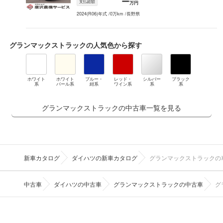
ー
支払総額
万円
2024(R06)年式
/
0万km
/
長野県
グランマックストラック
の人気色から探す
ホワイト
ホワイト
ブルー・
レッド・
シルバー
ブラック
系
パール系
紺系
ワイン系
系
系
グランマックストラックの中古車一覧を見る
新車カタログ
ダイハツの新車カタログ
グランマックストラックの
中古車
ダイハツの中古車
グランマックストラックの中古車
グ