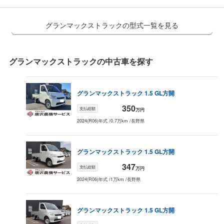
グランマックストラックの型式一覧を見る
グランマックストラック
の中古車を探す
グランマックストラック
1.5 GL
方開
350
支払総額
万円
2024(R06)年式
/
0.7万km
/
長野県
グランマックストラック
1.5 GL
方開
347
支払総額
万円
2024(R06)年式
/
1万km
/
長野県
グランマックストラック
1.5 GL
方開