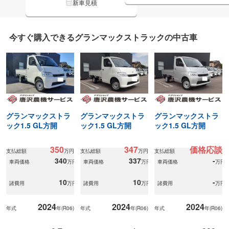
新車見積
今すぐ購入できる
グランマックストラックの
中古車
グランマックストラ
グランマックストラ
グランマックストラ
ック1.5 GL方開
ック1.5 GL方開
ック1.5 GL方開
350
347
価格応談
支払総額
万円
支払総額
万円
支払総額
340
337
-
車両価格
万円
車両価格
万円
車両価格
万円
10
10
-
諸費用
万円
諸費用
万円
諸費用
万円
2024
2024
2024
年式
年(
R06
)
年式
年(
R06
)
年式
年(
R06
)