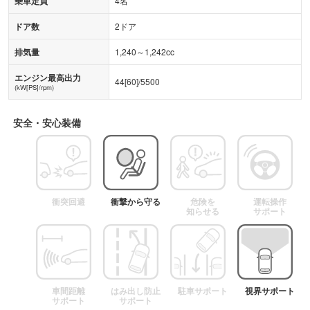
乗車定員
4名
ドア数
2ドア
排気量
1,240～1,242cc
エンジン最高出力
44
[
60
]/
5500
(kW[PS]/rpm)
安全・安心装備
衝突回避
衝撃から守る
危険を
運転操作
知らせる
サポート
車間距離
はみ出し防止
駐車サポート
視界サポート
サポート
サポート