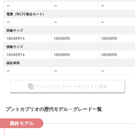
ー
ー
ー
電費（WLTC複合モード）
ー
ー
ー
前輪サイズ
165/65R14
165/65R5
165/65R5
後輪サイズ
165/65R14
165/65R5
165/65R5
福祉車両
ー
ー
ー
チェックしたグレードをリストに追加
プントカブリオ
の歴代モデル・グレード一覧
最終モデル