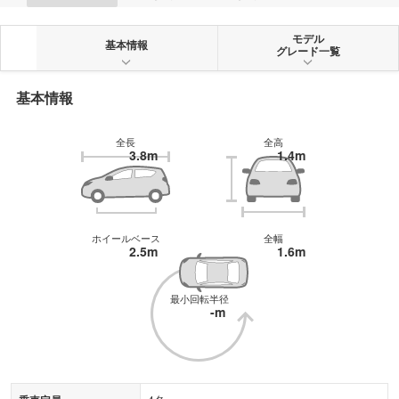
モデル
基本情報
グレード一覧
基本情報
全長
全高
3.8m
1.4m
ホイールベース
全幅
2.5m
1.6m
最小回転半径
-m