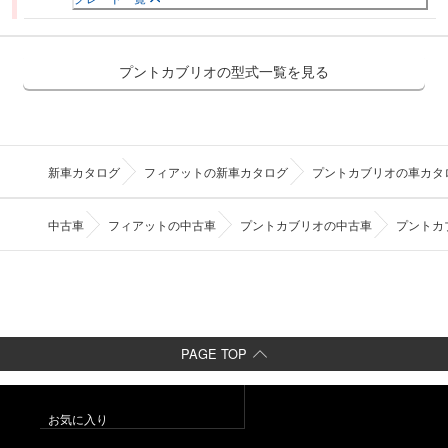
プントカブリオの型式一覧を見る
新車カタログ
フィアットの新車カタログ
プントカブリオの車カタ
中古車
フィアットの中古車
プントカブリオの中古車
プントカ
PAGE TOP
お気に入り