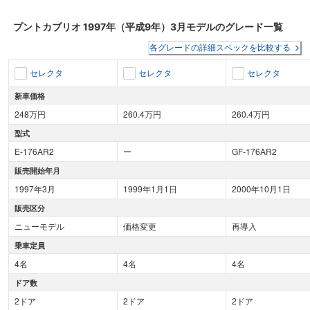
プントカブリオ
1997年（平成9年）3月
モデルのグレード一覧
各グレードの詳細スペックを比較する
セレクタ
セレクタ
セレクタ
新車価格
248万円
260.4万円
260.4万円
型式
E-176AR2
ー
GF-176AR2
販売開始年月
1997年3月
1999年1月1日
2000年10月1日
販売区分
ニューモデル
価格変更
再導入
乗車定員
4名
4名
4名
ドア数
2ドア
2ドア
2ドア