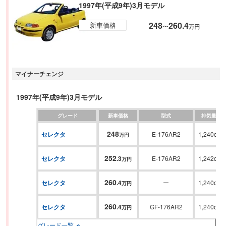
1997年(平成9年)3月モデル
248
260.4
新車価格
〜
万円
マイナーチェンジ
1997年(平成9年)3月モデル
グレード
新車価格
型式
排気量
248
セレクタ
E-176AR2
1,240cc
万円
252
セレクタ
.
3
E-176AR2
1,242cc
万円
260
セレクタ
.
4
ー
1,240cc
万円
260
セレクタ
.
4
GF-176AR2
1,240cc
万円
グレード一覧