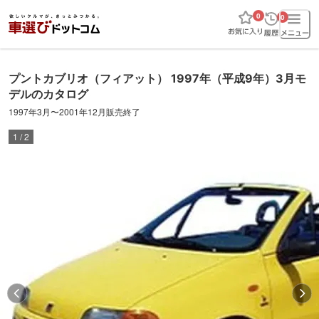
0
0
プントカブリオ
（フィアット）
1997年（平成9年）3月
モ
デルのカタログ
1997年3月
〜
2001年12月販売終了
1
/
2