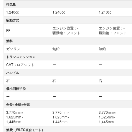
排気量
1,240cc
1,240cc
1,240cc
駆動方式
エンジン位置：-
エンジン位置：-
FF
駆動輪：フロント
駆動輪：フロント
燃料
ガソリン
無鉛
無鉛
トランスミッション
CVTフロアシフト
ー
ー
ハンドル
右
右
右
最小回転半径
ー
ー
ー
全長×全幅×全高
3,770mm×
3,770mm×
3,770mm×
1,625mm×
1,625mm×
1,625mm×
1,445mm
1,445mm
1,445mm
燃費（WLTC複合モード）