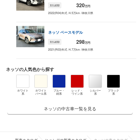
320
支払総額
万円
2022(R04)年式
/
4.5万km
/
神奈川県
ネッソ
ベースモデル
298
支払総額
万円
2021(R03)年式
/
4.7万km
/
神奈川県
ネッソ
の人気色から探す
ホワイト
ホワイト
ブルー・
レッド・
シルバー
ブラック
系
パール系
紺系
ワイン系
系
系
ネッソの中古車一覧を見る
新車カタログ
ヒョンデの新車カタログ
ネッソの車カタログ