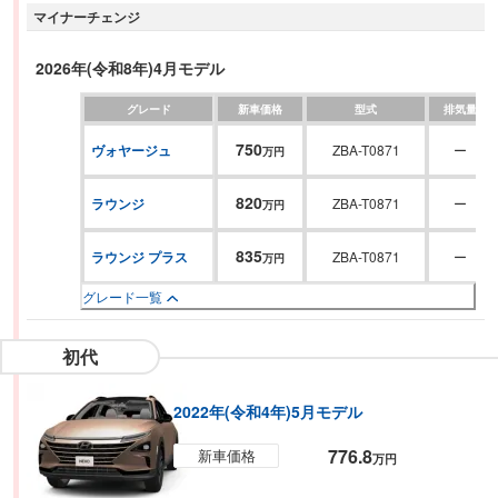
マイナーチェンジ
ボディラインと直線基調のスタイリングによって先進性とSUVらしい存在感
を表現。インテリアは、フラットフロアによる広い室内空間とラゲッジスペ
ースに、大型ディスプレイやBang & Olufsenプレミアムオーディオを採用す
2026年(令和8年)4月モデル
ることで快適性を向上。V2L機能や日本専用仕様のV2H機能、先進運転支援
グレード
新車価格
型式
排気量
システムを搭載し、利便性と安全性を強化している。
750
ヴォヤージュ
ZBA-T0871
ー
万円
820
ラウンジ
ZBA-T0871
ー
万円
835
ラウンジ プラス
ZBA-T0871
ー
万円
グレード一覧
初代
2022年(令和4年)5月モデル
776.8
新車価格
万円