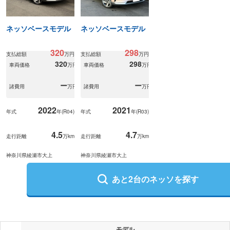
ネッソベースモデル
ネッソベースモデル
320
298
支払総額
万円
支払総額
万円
320
298
車両価格
万円
車両価格
万円
ー
ー
諸費用
万円
諸費用
万円
2022
2021
年式
年(
R04
)
年式
年(
R03
)
4.5
4.7
走行距離
万km
走行距離
万km
神奈川県綾瀬市大上
神奈川県綾瀬市大上
あと
2
台の
ネッソ
を探す
モデル