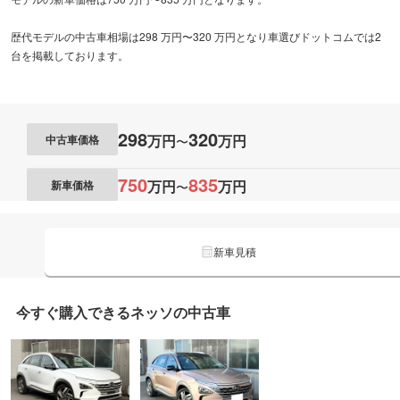
歴代モデルの中古車相場は298 万円〜320 万円となり車選びドットコムでは2
台を掲載しております。
298
320
万円
万円
中古車価格
〜
750
835
万円
万円
新車価格
〜
新車見積
今すぐ購入できる
ネッソの
中古車