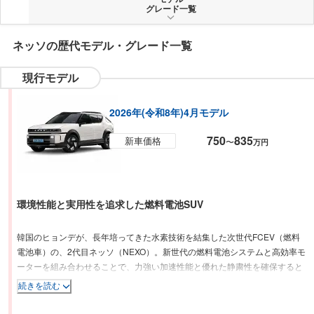
グレード一覧
ネッソ
の歴代モデル・グレード一覧
現行モデル
2026年(令和8年)4月モデル
750
835
新車価格
〜
万円
環境性能と実用性を追求した燃料電池SUV
韓国のヒョンデが、長年培ってきた水素技術を結集した次世代FCEV（燃料
電池車）の、2代目ネッソ（NEXO）。新世代の燃料電池システムと高効率モ
ーターを組み合わせることで、力強い加速性能と優れた静粛性を確保すると
ともに、約5分の水素充填で一充填走行距離1,014km（参考値）を実現。日
続きを読む
常利用からロングドライブまで幅広いシーンに対応する高い利便性を備えて
いる。外観は、ヒョンデのデザインテーマ「Art of Steel」を採用し、力強い