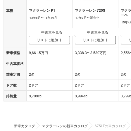
マクラーレン
P1
マクラーレン
720S
マク
車種
ーペ
‘
13年5月
〜‘
15年10月
‘
17年3月
〜‘
販売中
‘
15年4
中古車を見る
中古車を見る
リストに追加
リストに追加
新車価格
9,661.5
万円
3,338.3
〜
3,530
万円
2,556
中古車価格
乗車定員
2名
2名
2名
ドア数
2ドア
2ドア
2ドア
排気量
3,799cc
3,994cc
3,799
新車カタログ
マクラーレンの新車カタログ
675LTの車カタログ