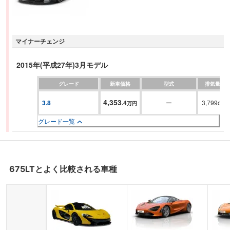
マイナーチェンジ
2015年(平成27年)3月モデル
グレード
新車価格
型式
排気量
4,353
3.8
.
4
ー
3,799cc
万円
グレード一覧
675LT
とよく比較される車種