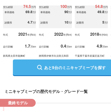
74.5
100
54.8
支払総額
万円
支払総額
万円
支払総額
万円
69.8
90
49.8
車両価格
万円
車両価格
万円
車両価格
万円
4.7
10
5
諸費用
万円
諸費用
万円
諸費用
万円
2021
2022
2018
年式
年(
R03
)
年式
年(
R04
)
年式
年(
H30
)
1.7
0.4
4.9
走行距離
万km
走行距離
万km
走行距離
万km
群馬県太田市龍舞町
静岡県伊東市玖須美元和田
千葉県千葉市若葉区坂月町
あと
9
台の
ミニキャブミーブ
を探す
ミニキャブミーブ
の歴代モデル・グレード一覧
最終モデル