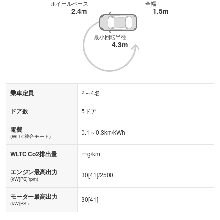
ホイールベース
全幅
2.4m
1.5m
最小回転半径
4.3m
乗車定員
2～4名
ドア数
5ドア
電費
0.1～0.3km/kWh
(WLTC複合モード)
WLTC Co2排出量
ーg/km
エンジン最高出力
30
[
41
]/
2500
(kW[PS]/rpm)
モーター最高出力
30
[
41
]
(kW[PS])