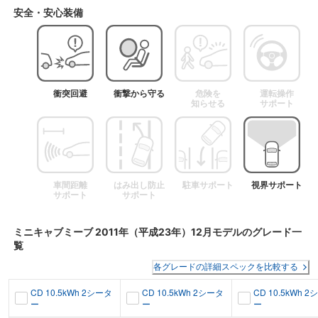
安全・安心装備
衝突回避
衝撃から守る
危険を
運転操作
知らせる
サポート
車間距離
はみ出し防止
駐車サポート
視界サポート
サポート
サポート
ミニキャブミーブ
2011年（平成23年）12月
モデルのグレード一
覧
各グレードの詳細スペックを比較する
CD 10.5kWh 2シータ
CD 10.5kWh 2シータ
CD 10.5kWh 
ー
ー
ー