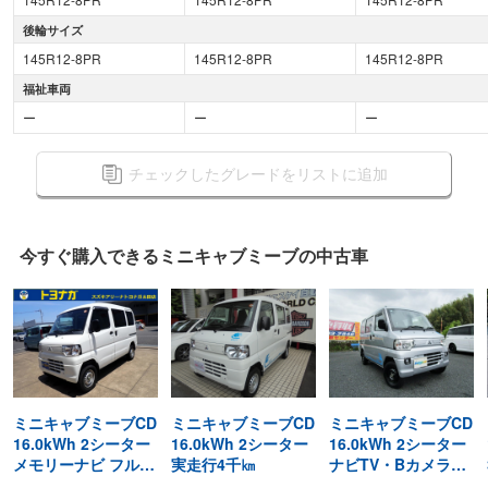
後輪サイズ
145R12-8PR
145R12-8PR
145R12-8PR
福祉車両
ー
ー
ー
チェックしたグレードをリストに追加
今すぐ購入できる
ミニキャブミーブの
中古車
ミニキャブミーブCD
ミニキャブミーブCD
ミニキャブミーブCD
16.0kWh 2シーター
16.0kWh 2シーター
16.0kWh 2シーター
メモリーナビ フルセ
実走行4千㎞
ナビTV・Bカメラ・
グTV CD/DVD ETC
ドラレコ・キーレス