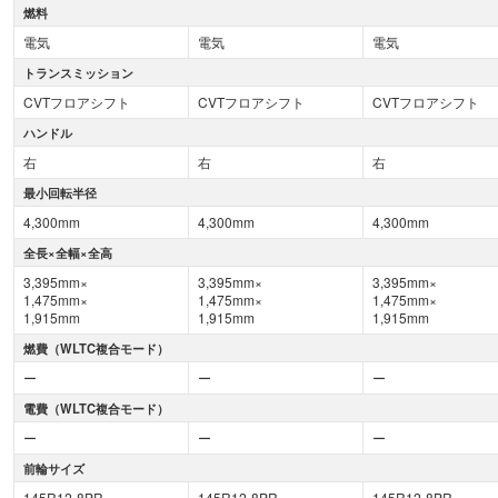
燃料
電気
電気
電気
トランスミッション
CVTフロアシフト
CVTフロアシフト
CVTフロアシフト
ハンドル
右
右
右
最小回転半径
4,300mm
4,300mm
4,300mm
全長×全幅×全高
3,395mm×
3,395mm×
3,395mm×
1,475mm×
1,475mm×
1,475mm×
1,915mm
1,915mm
1,915mm
燃費（WLTC複合モード）
ー
ー
ー
電費（WLTC複合モード）
ー
ー
ー
前輪サイズ
145R12-8PR
145R12-8PR
145R12-8PR