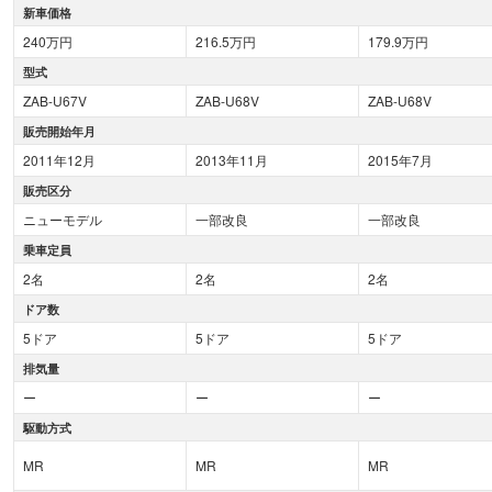
新車価格
240万円
216.5万円
179.9万円
型式
ZAB-U67V
ZAB-U68V
ZAB-U68V
販売開始年月
2011年12月
2013年11月
2015年7月
販売区分
ニューモデル
一部改良
一部改良
乗車定員
2名
2名
2名
ドア数
5ドア
5ドア
5ドア
排気量
ー
ー
ー
駆動方式
MR
MR
MR