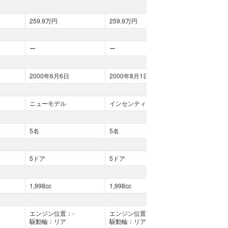
259.9万円
259.9万円
266.2万円
ー
ー
ー
2000年6月6日
2000年8月1日
2000年8月1
ニューモデル
インセンティブ変更
インセンティ
5名
5名
5名
5ドア
5ドア
5ドア
1,998cc
1,998cc
1,998cc
エンジン位置：-
エンジン位置：-
エンジン位置
駆動輪：リア
駆動輪：リア
駆動輪：リア