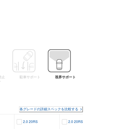
防止
駐車サポート
視界サポート
ト
各グレードの詳細スペックを比較する
2.0 20
2.0 20RS
2.0 20RS
ション