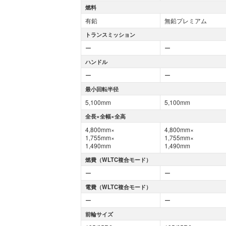
燃料
有鉛
無鉛プレミアム
トランスミッション
ー
ー
ハンドル
ー
ー
最小回転半径
5,100mm
5,100mm
全長×全幅×全高
4,800mm×
4,800mm×
1,755mm×
1,755mm×
1,490mm
1,490mm
燃費（WLTC複合モード）
ー
ー
電費（WLTC複合モード）
ー
ー
前輪サイズ