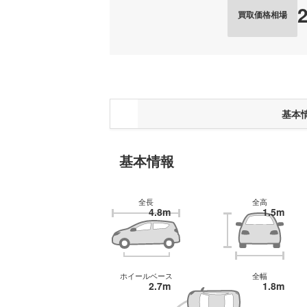
買取価格相場
基本
基本情報
全長
全高
4.8m
1.5m
ホイールベース
全幅
2.7m
1.8m