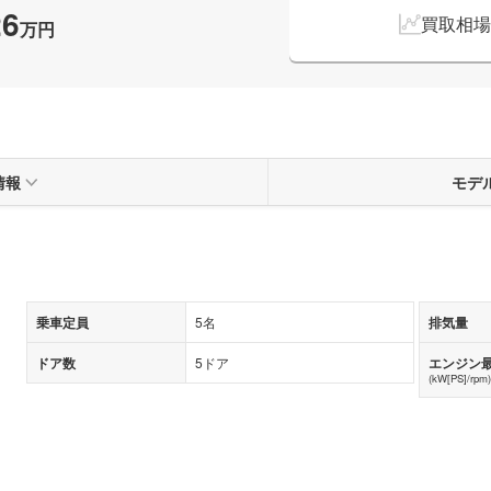
26
買取相場
万円
情報
モデ
乗車定員
5名
排気量
ドア数
5ドア
エンジン
(kW[PS]/rpm)