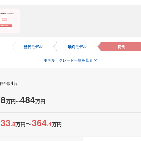
歴代モデル
最終モデル
初代
モデル・グレード一覧を見る
4
載台数
台
28
484
万円
万円
〜
233
364
〜
.
8
.
4
万円
万円