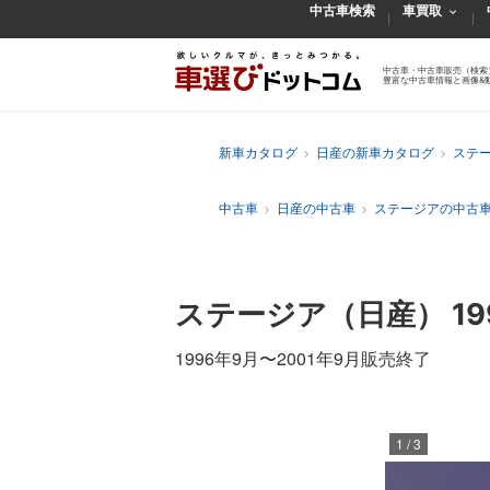
中古車検索
車買取
中古車・中古車販売（検索
豊富な中古車情報と画像&
新車カタログ
日産の新車カタログ
ステ
中古車
日産の中古車
ステージアの中古
ステージア
（日産）
1
1996年9月
〜
2001年9月販売終了
1
/
3