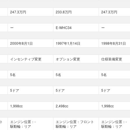
247.3万円
233.8万円
247.3万円
ー
E-WHC34
ー
2000年8月1日
1997年1月14日
1998年8月31日
インセンティブ変更
オプション変更
仕様装備変更
5名
5名
5名
5ドア
5ドア
5ドア
1,998cc
2,498cc
1,998cc
ト
エンジン位置：-
エンジン位置：フロント
エンジン位置：-
駆動輪：リア
駆動輪：リア
駆動輪：リア