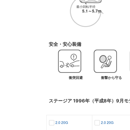
最小回転半径
5.1～5.7m
安全・安心装備
衝突回避
衝撃から守る
ステージア
1996年（平成8年）9月
モ
2.0 20G
2.0 20G