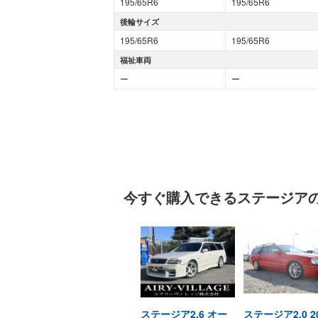
195/65R6
195/65R6
後輪サイズ
195/65R6
195/65R6
福祉車両
ー
ー
今すぐ購入できる
ステージア
ステージア2.6 オー
ステージア2.0 2