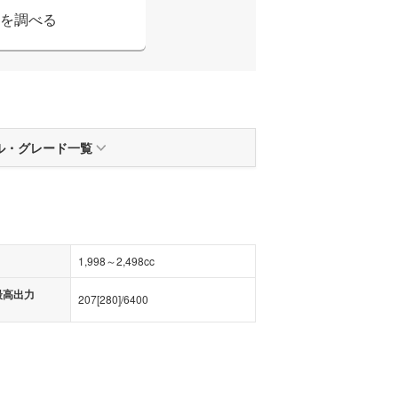
を調べる
ル
・
グレード一覧
1,998～2,498cc
最高出力
207
[
280
]/
6400