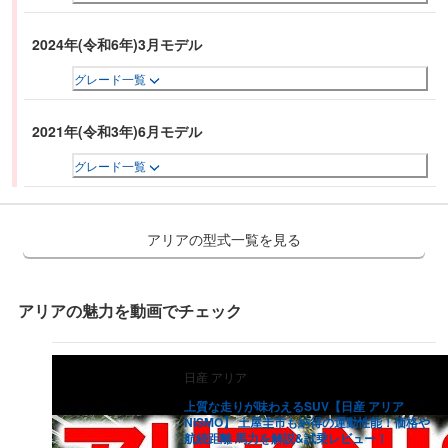
2024年(令和6年)3月モデル
グレード一覧
2021年(令和3年)6月モデル
グレード一覧
アリアの型式一覧を見る
アリア
の魅力を動画でチェック
日産
アリア
上質な走りが味わえるSUV【日産 アリア
NISMO】 土屋圭市も納得の運動性能！価格や
航続距離 馬力を解説&試乗レビュー！