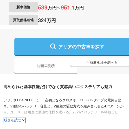
539
951
.
1
万円
万円
新車価格
〜
324
万円
買取価格相場
アリアの
中古車を探す
買取相場を調べる
新車見積
高められた基本性能だけでなく質感高いエクステリアも魅力
アリア(FE0/SNFE0)は、日産初となるクロスオーバーSUVタイプの電気自動
車。2種類のバッテリー容量と、2種類の駆動方式を組み合わせた4パターンか
ら、ユーザーは用途に最適な仕様を選べる。90kWhバッテリーを搭載した
2WD車の航続距離は最大で610km。4WD車は前後合計2つのモーターを緻密に
続きを読む
制御可能な「e-4ORCE」の働きにより、路面状態に関わらず安定した走行性