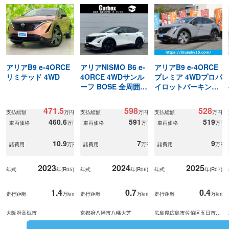
アリアB9 e-4ORCE
アリアNISMO B6 e-
アリアB9 e-4ORCE
リミテッド 4WD
4ORCE 4WDサンル
プレミア 4WDプロパ
ーフ BOSE 全周囲
イロットパーキング
駐車支援
コネクトナビ
471.5
598
528
支払総額
万円
支払総額
万円
支払総額
万円
460.6
591
519
車両価格
万円
車両価格
万円
車両価格
万円
10.9
7
9
諸費用
万円
諸費用
万円
諸費用
万円
2023
2024
2025
年式
年(
R05
)
年式
年(
R06
)
年式
年(
R07
)
1.4
0.7
0.4
走行距離
万km
走行距離
万km
走行距離
万km
大阪府高槻市
京都府八幡市八幡大芝
広島県広島市佐伯区五日市町
上河内