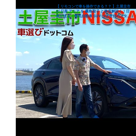
【 リモコンで車を操作できる？？ 】土屋圭市
が 日産 アリア を 霧島聖子 と徹底解説！！日
産が送る、電気自動車 SUV は次世代のスタン
ダードになるか？ドリキンが徹底チェックす
投稿日
2022/6/23
る！！