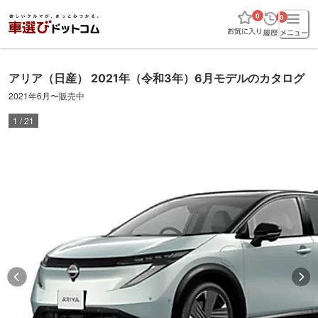
0
0
アリア
（日産）
2021年（令和3年）6月
モデルのカタログ
2021年6月
〜
販売中
1
/
21