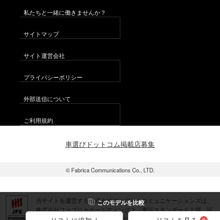
私たちと一緒に働きませんか？
サイトマップ
サイト運営会社
プライバシーポリシー
外部送信について
ご利用規約
車選びドットコム掲載店募集
© Fabrica Communications Co., LTD.
当サイトを運営する株式会社ファブリカコミュニケーションズは、
この
モデル
を比較
株式会社ファブリカホールディングス（東証スタンダード上場 証
券コード：4193）のグループ会社です。