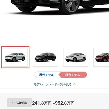
歴代モデル
現行モデル
モデル・グレード一覧を見る
241
952
.
8
.
6
万円
万円
中古車価格
〜