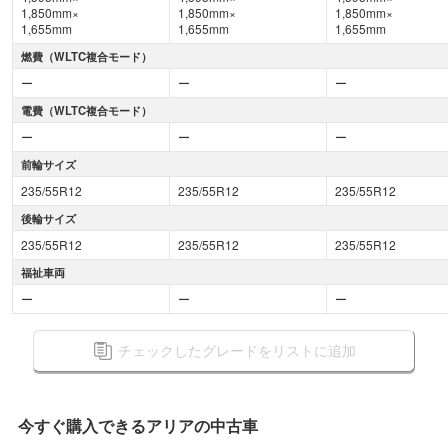
1,850mm×
1,850mm×
1,850mm×
1,655mm
1,655mm
1,655mm
燃費（WLTC複合モード）
ー
ー
ー
電費（WLTC複合モード）
ー
ー
ー
前輪サイズ
235/55R12
235/55R12
235/55R12
後輪サイズ
235/55R12
235/55R12
235/55R12
福祉車両
ー
ー
ー
チェックしたグレードをリストに追加
今すぐ購入できる
アリアの
中古車