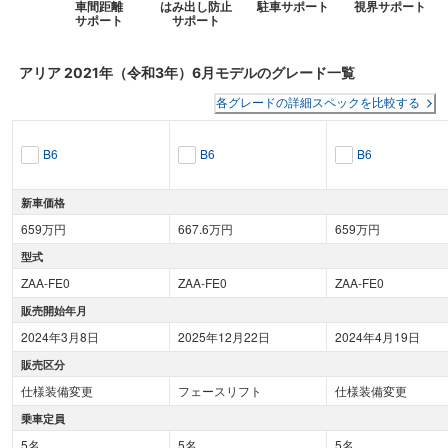
車間距離
はみ出し防止
駐車サポート
視界サポート
サポート
サポート
アリア
2021年（令和3年）6月
モデルのグレード一覧
各グレードの詳細スペックを比較する
B6
B6
B6
新車価格
659万円
667.6万円
659万円
型式
ZAA-FE0
ZAA-FE0
ZAA-FE0
販売開始年月
2024年3月8日
2025年12月22日
2024年4月19日
販売区分
仕様装備変更
フェースリフト
仕様装備変更
乗車定員
5名
5名
5名