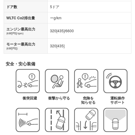
ドア数
5ドア
WLTC Co2排出量
ーg/km
エンジン最高出力
320
[
435
]/
6600
(kW[PS]/rpm)
モーター最高出力
320
[
435
]
(kW[PS])
安全・安心装備
衝突回避
衝撃から守る
危険を
運転操作
知らせる
サポート