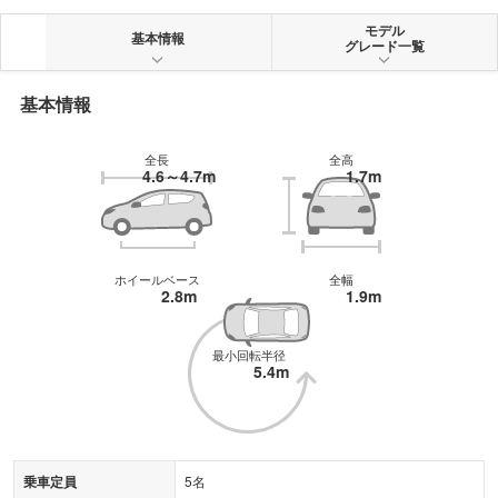
能を提供する。加えて「プロパイロット2.0」「プロパイロットリモートパー
キング」などの先進運転支援システムが運転時のストレスを低減。高められた
モデル
基本情報
グレード一覧
基本性能だけでなく質感高いエクステリアもアリアの魅力であり、各部に日本
の伝統芸能を機能的に用いることで優美なデザインに仕上げられている。
基本情報
全長
全高
4.6～4.7m
1.7m
ホイールベース
全幅
2.8m
1.9m
最小回転半径
5.4m
乗車定員
5名