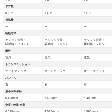
ドア数
5ドア
5ドア
5ドア
排気量
ー
ー
ー
駆動方式
エンジン位置：-
エンジン位置：-
エンジン位置：-
駆動輪：フロント
駆動輪：フロント
駆動輪：フロント
燃料
電気
電気
電気
トランスミッション
オートマチック
オートマチック
オートマチック
ハンドル
右
右
右
最小回転半径
5,400mm
5,400mm
5,400mm
全長×全幅×全高
4,595mm×
4,595mm×
4,595mm×