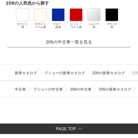
206
の人気色から探す
ホワイト
ホワイト
ブルー・
レッド・
シルバー
ブラック
系
パール系
紺系
ワイン系
系
系
206の中古車一覧を見る
新車カタログ
プジョーの新車カタログ
206の新車カタログ
2
中古車
プジョーの中古車
206の中古車
206の新車カタログ
PAGE TOP