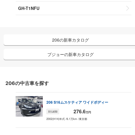
GH-T1NFU
206
の新車カタログ
プジョー
の新車カタログ
206
の中古車を探す
206
S16
ムスケティア ワイドボディー
276.6
支払総額
万円
2002(H14)年式
/
6.1万km
/
東京都