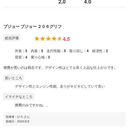
2.0
4.0
プジョー
プジョー ２０６
グリフ
総合評価
4.5
外装：
5
内装：
5
走行性能：
5
取り回し：
4
経済性：
2
荷室：
4
乗り心地：
5
燃費が悪いのは残念です。デザイン性はとても良く上品な仕上がりです。
良いところ
デザイン性とエンジン性能。走りがキビキビしていて良い
イマイチなところ
燃費のみですかね。。
投稿者：
ひろ さん
投稿日：
2020/2/2