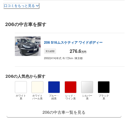
口コミをもっと見る
206
の中古車を探す
206
S16
ムスケティア ワイドボディー
276.6
支払総額
万円
2002(H14)年式
/
6.1万km
/
東京都
206
の人気色から探す
ホワイト
ホワイト
ブルー・
レッド・
シルバー
ブラック
系
パール系
紺系
ワイン系
系
系
206の中古車一覧を見る