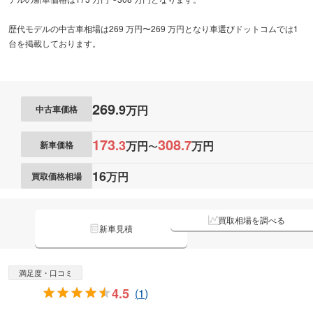
歴代モデルの中古車相場は269 万円〜269 万円となり車選びドットコムでは1
台を掲載しております。
269
.
9
万円
中古車価格
173
308
.
3
.
7
万円
万円
新車価格
〜
16
万円
買取価格相場
買取相場を調べる
新車見積
満足度・口コミ
4.5
(
1
)