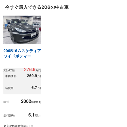
今すぐ購入できる
206の
中古車
206S16ムスケティア
ワイドボディー
276.6
支払総額
万円
269.9
車両価格
万円
6.7
諸費用
万円
2002
年式
年(
H14
)
6.1
走行距離
万km
東京都杉並区宮前4丁目