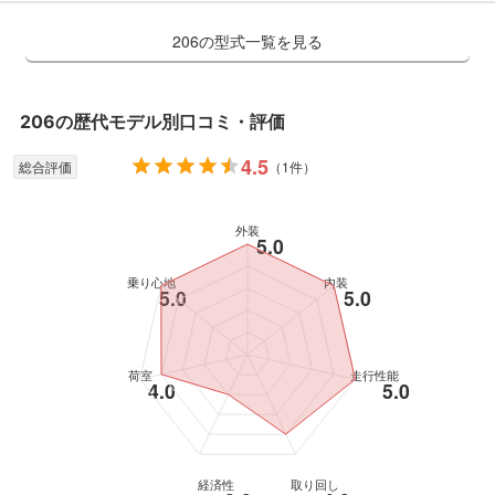
206の型式一覧を見る
206
の歴代モデル別口コミ・評価
4.5
総合評価
（
1件
）
外装
5.0
乗り心地
内装
5.0
5.0
荷室
走行性能
4.0
5.0
経済性
取り回し