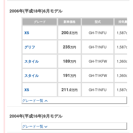
2006年(平成18年)6月モデル
グレード
新車価格
型式
排気量
200
XS
.
5
GH-T1NFU
1,587cc
万円
235
グリフ
GH-T1NFU
1,587cc
万円
189
スタイル
GH-T1KFW
1,360cc
万円
191
スタイル
GH-T1KFW
1,360cc
万円
211
XS
.
0
GH-T1NFU
1,587cc
万円
グレード一覧
2004年(平成16年)9月モデル
グレード一覧