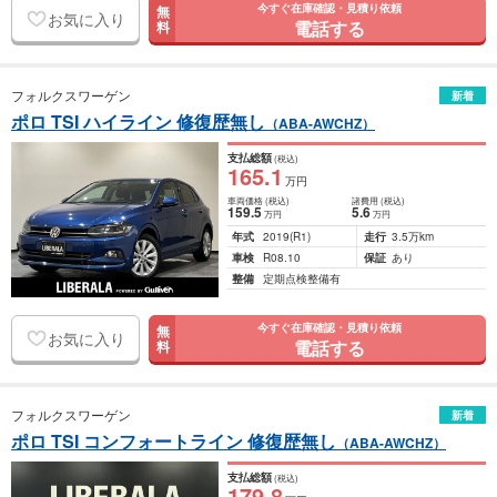
今すぐ在庫確認・見積り依頼
無
お気に入り
電話する
料
フォルクスワーゲン
新着
ポロ TSI ハイライン 修復歴無し
（ABA-AWCHZ）
支払総額
(税込)
165
.1
万円
車両価格
(税込)
諸費用
(税込)
159
.5
5
.6
万円
万円
年式
2019
(R1)
走行
3.5万km
車検
R08.10
保証
あり
整備
定期点検整備有
今すぐ在庫確認・見積り依頼
無
お気に入り
電話する
料
フォルクスワーゲン
新着
ポロ TSI コンフォートライン 修復歴無し
（ABA-AWCHZ）
支払総額
(税込)
179
.8