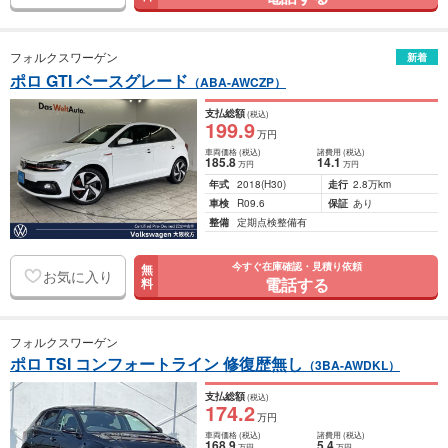
フォルクスワーゲン
新着
ポロ GTI ベースグレード
（ABA-AWCZP）
支払総額
(税込)
199
.9
万円
車両価格
(税込)
諸費用
(税込)
185
.8
14
.1
万円
万円
年式
2018
(H30)
走行
2.8万km
車検
R09.6
保証
あり
整備
定期点検整備有
今すぐ在庫確認・見積り依頼
無
お気に入り
電話する
料
フォルクスワーゲン
ポロ TSI コンフォートライン 修復歴無し
（3BA-AWDKL）
支払総額
(税込)
174
.2
万円
車両価格
(税込)
諸費用
(税込)
168
.9
5
.4
万円
万円