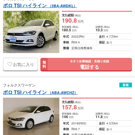
ポロ TSI ハイライン
（3BA-AWDKL）
支払総額
(税込)
190
.8
万円
車両価格
(税込)
諸費用
(税込)
180
.5
10
.3
万円
万円
年式
2022
(R4)
走行
4.7万km
車検
R09.4
保証
あり
整備
定期点検整備有
今すぐ在庫確認・見積り依頼
無
お気に入り
電話する
料
フォルクスワーゲン
新着
ポロ TSI ハイライン
（ABA-AWCHZ）
支払総額
(税込)
157
.8
万円
車両価格
(税込)
諸費用
(税込)
146
11
.8
万円
万円
年式
2018
(H30)
走行
4.5万km
車検
R09.7
保証
あり
整備
定期点検整備無し