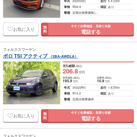
年式
2020
(R2)
走行
5.4万km
車検
R09.9
保証
あり
整備
定期点検整備無し
今すぐ在庫確認・見積り依頼
無
お気に入り
電話する
料
フォルクスワーゲン
ポロ TSI アクティブ
（3BA-AWDLA）
支払総額
(税込)
206
.8
万円
車両価格
(税込)
諸費用
(税込)
195
.9
10
.9
万円
万円
年式
2022
(R4)
走行
1.6万km
車検
R10.2
保証
あり
整備
定期点検整備有
今すぐ在庫確認・見積り依頼
無
お気に入り
電話する
料
フォルクスワーゲン