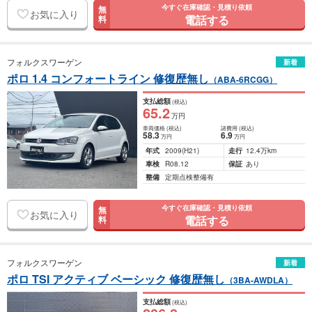
今すぐ在庫確認・見積り依頼
無
お気に入り
電話する
料
フォルクスワーゲン
新着
ポロ 1.4 コンフォートライン 修復歴無し
（ABA-6RCGG）
支払総額
(税込)
65
.2
万円
車両価格
(税込)
諸費用
(税込)
58
.3
6
.9
万円
万円
年式
2009
(H21)
走行
12.4万km
車検
R08.12
保証
あり
整備
定期点検整備有
今すぐ在庫確認・見積り依頼
無
お気に入り
電話する
料
フォルクスワーゲン
新着
ポロ TSI アクティブ ベーシック 修復歴無し
（3BA-AWDLA）
支払総額
(税込)