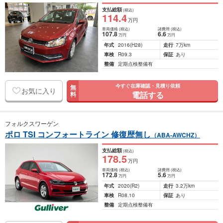
支払総額
(税込)
114
.4
万円
車両価格
(税込)
諸費用
(税込)
107
.8
6
.6
万円
万円
年式
2016
(H28)
走行
7万km
車検
R09.3
保証
あり
整備
定期点検整備有
今すぐ在庫確認・見積り依頼
無
お気に入り
電話する
料
フォルクスワーゲン
ポロ TSI コンフォートライン 修復歴無し
（ABA-AWCHZ）
支払総額
(税込)
178
.5
万円
車両価格
(税込)
諸費用
(税込)
172
.8
5
.6
万円
万円
年式
2020
(R2)
走行
3.2万km
車検
R08.10
保証
あり
整備
定期点検整備有