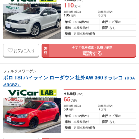
110
万円
車両価格
(税込)
諸費用
(税込)
105
5
万円
万円
年式
2016
(H28)
走行
2.2万km
車検
車検整備付
保証
なし
整備
定期点検整備有
今すぐ在庫確認・見積り依頼
無
お気に入り
電話する
料
フォルクスワーゲン
ポロ TSI ハイライン ローダウン 社外AW 360ドラレコ
（DBA
-6RCBZ）
支払総額
(税込)
65
万円
車両価格
(税込)
諸費用
(税込)
58
7
万円
万円
年式
2012
(H24)
走行
6.7万km
車検
車検整備付
保証
なし
整備
定期点検整備有