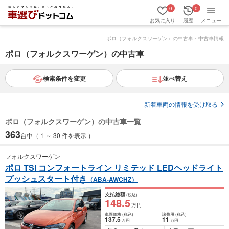
0
0
お気に入り
履歴
メニュー
ポロ（フォルクスワーゲン）の中古車・中古車情報
ポロ（フォルクスワーゲン）の中古車
検索条件を変更
並べ替え
新着車両の情報を受け取る
ポロ（フォルクスワーゲン）の中古車一覧
363
台中（ 1 ～ 30 件を表示 ）
フォルクスワーゲン
ポロ TSI コンフォートライン リミテッド LEDヘッドライト
プッシュスタート付き
（ABA-AWCHZ）
支払総額
(税込)
148
.5
万円
車両価格
(税込)
諸費用
(税込)
137
.5
11
万円
万円