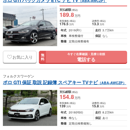
ポロ GTI バックカメラ ETC ナビ TV
（ABA-AWCZP）
支払総額
(税込)
189
.8
万円
車両価格
(税込)
諸費用
(税込)
176
.5
13
.3
万円
万円
年式
2019
(R1)
走行
3.7万km
車検
車検整備付
保証
なし
整備
定期点検整備有
今すぐ在庫確認・見積り依頼
無
お気に入り
電話する
料
フォルクスワーゲン
ポロ GTI 保証 取説 記録簿 スペアキー TVナビ
（ABA-AWCZP）
支払総額
(税込)
154
.8
万円
車両価格
(税込)
諸費用
(税込)
139
15
.8
万円
万円
年式
2018
(H30)
走行
8.2万km
車検
検なし
保証
あり
整備
定期点検整備無し