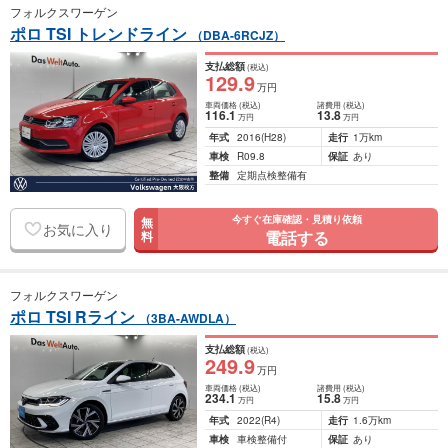
フォルクスワーゲン
ポロ TSI トレンドライン
（DBA-6RCJZ）
支払総額
(税込)
129
.9
万円
車両価格
(税込)
諸費用
(税込)
116
.1
13
.8
万円
万円
年式
2016
(H28)
走行
1万km
車検
R09.8
保証
あり
整備
定期点検整備有
今すぐ在庫確認・見積り依頼
無
お気に入り
電話する
料
フォルクスワーゲン
ポロ TSI Rライン
（3BA-AWDLA）
支払総額
(税込)
249
.9
万円
車両価格
(税込)
諸費用
(税込)
234
.1
15
.8
万円
万円
年式
2022
(R4)
走行
1.6万km
車検
車検整備付
保証
あり