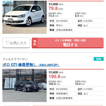
支払総額
(税込)
79
.8
万円
車両価格
(税込)
諸費用
(税込)
73
.3
6
.5
万円
万円
年式
2013
(H25)
走行
2.8万km
車検
R09.2
保証
あり
整備
定期点検整備有
今すぐ在庫確認・見積り依頼
無
お気に入り
電話する
料
フォルクスワーゲン
新着
ポロ GTI 修復歴無し
（ABA-AWCZP）
支払総額
(税込)
195
.8
万円
車両価格
(税込)
諸費用
(税込)
185
.5
10
.3
万円
万円
年式
2018
(H30)
走行
2.4万km
車検
車検整備付
保証
あり
整備
定期点検整備有