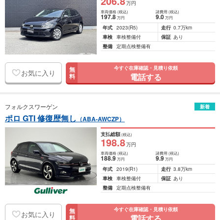
206
.8
万円
車両価格
(税込)
諸費用
(税込)
197
.8
9
.0
万円
万円
年式
2023
(R5)
走行
0.7万km
車検
車検整備付
保証
あり
整備
定期点検整備有
今すぐ在庫確認・見積り依頼
無
お気に入り
電話する
料
フォルクスワーゲン
新着
ポロ GTI 修復歴無し
（ABA-AWCZP）
支払総額
(税込)
198
.8
万円
車両価格
(税込)
諸費用
(税込)
188
.9
9
.9
万円
万円
年式
2019
(R1)
走行
3.8万km
車検
車検整備付
保証
あり
整備
定期点検整備有
今すぐ在庫確認・見積り依頼
無
お気に入り
電話する
料