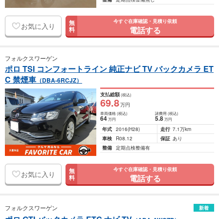
今すぐ在庫確認・見積り依頼
無
お気に入り
電話する
料
フォルクスワーゲン
ポロ TSI コンフォートライン 純正ナビ TV バックカメラ ET
C 禁煙車
（DBA-6RCJZ）
支払総額
(税込)
69
.8
万円
車両価格
(税込)
諸費用
(税込)
64
5
.8
万円
万円
年式
2016
(H28)
走行
7.1万km
車検
R08.12
保証
あり
整備
定期点検整備有
今すぐ在庫確認・見積り依頼
無
お気に入り
電話する
料
フォルクスワーゲン
新着