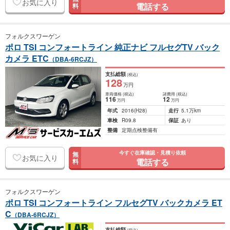
お気に入り
電話する
料
フォルクスワーゲン
ポロ TSI コンフォートライン 純正ナビ フルセグTV バック
カメラ ETC
（DBA-6RCJZ）
支払総額
(税込)
128
万円
車両価格
(税込)
諸費用
(税込)
116
12
万円
万円
年式
2016
(H28)
走行
5.1万km
車検
R09.8
保証
あり
整備
定期点検整備有
今すぐ在庫確認・見積り依頼
無
お気に入り
電話する
料
フォルクスワーゲン
ポロ TSI コンフォートライン フルセグTV バックカメラ ET
C
（DBA-6RCJZ）
支払総額
(税込)