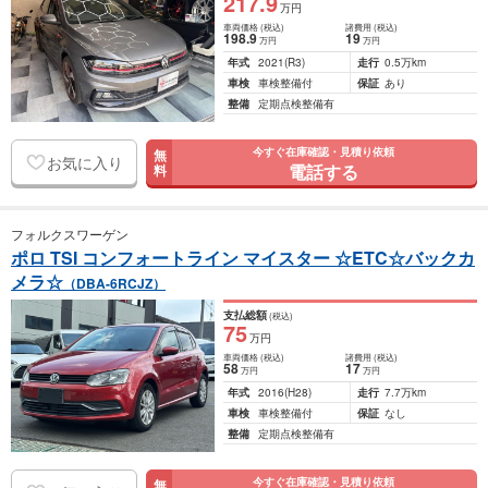
217
.9
万円
車両価格
(税込)
諸費用
(税込)
198
.9
19
万円
万円
年式
2021
(R3)
走行
0.5万km
車検
車検整備付
保証
あり
整備
定期点検整備有
今すぐ在庫確認・見積り依頼
無
お気に入り
電話する
料
フォルクスワーゲン
ポロ TSI コンフォートライン マイスター ☆ETC☆バックカ
メラ☆
（DBA-6RCJZ）
支払総額
(税込)
75
万円
車両価格
(税込)
諸費用
(税込)
58
17
万円
万円
年式
2016
(H28)
走行
7.7万km
車検
車検整備付
保証
なし
整備
定期点検整備有
今すぐ在庫確認・見積り依頼
無