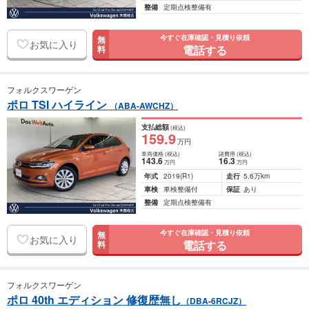
整備
定期点検整備有
今すぐ在庫確認・見積り依頼
無
お気に入り
電話する
料
フォルクスワーゲン
ポロ TSI ハイライン
（ABA-AWCHZ）
支払総額
(税込)
159
.9
万円
車両価格
(税込)
諸費用
(税込)
143
.6
16
.3
万円
万円
年式
2019
(R1)
走行
5.6万km
車検
車検整備付
保証
あり
整備
定期点検整備有
今すぐ在庫確認・見積り依頼
無
お気に入り
電話する
料
フォルクスワーゲン
ポロ 40th エディション 修復歴無し
（DBA-6RCJZ）