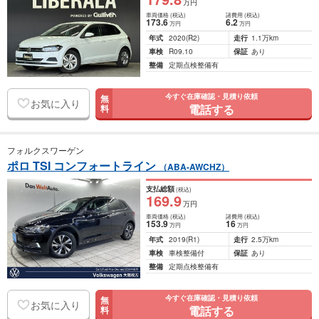
万円
車両価格
(税込)
諸費用
(税込)
173
.6
6
.2
万円
万円
年式
2020
(R2)
走行
1.1万km
車検
R09.10
保証
あり
整備
定期点検整備有
今すぐ在庫確認・見積り依頼
無
お気に入り
電話する
料
フォルクスワーゲン
ポロ TSI コンフォートライン
（ABA-AWCHZ）
支払総額
(税込)
169
.9
万円
車両価格
(税込)
諸費用
(税込)
153
.9
16
万円
万円
年式
2019
(R1)
走行
2.5万km
車検
車検整備付
保証
あり
整備
定期点検整備有
今すぐ在庫確認・見積り依頼
無
お気に入り
電話する
料