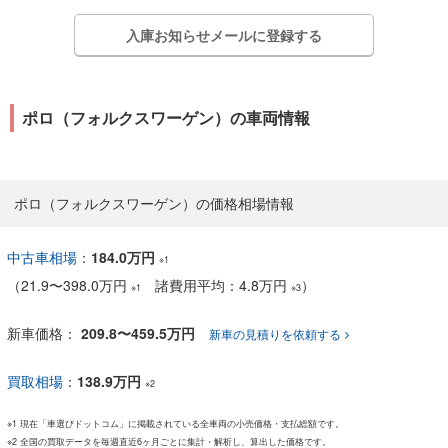
入庫お知らせメールに登録する
ポロ（フォルクスワーゲン）の車両情報
ポロ（フォルクスワーゲン）の価格相場情報
中古車相場
：
184.0万円
※1
（
21.9
〜
398.0万円
諸費用平均：4.8万円
）
※1
※3
新車価格：
209.8〜459.5万円
新車の見積りを依頼する
買取相場
：
138.9万円
※2
※1 現在「車選びドットコム」に掲載されている全車両の小売価格・支払総額です。
※2 全国の買取データを毎週直近6ヶ月ごとに集計・解析し、算出した価格です。