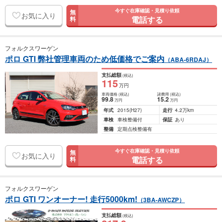
今すぐ在庫確認・見積り依頼
無
お気に入り
電話する
料
フォルクスワーゲン
ポロ GTI 弊社管理車両のため低価格でご案内
（ABA-6RDAJ）
支払総額
(税込)
115
万円
車両価格
(税込)
諸費用
(税込)
99
.8
15
.2
万円
万円
年式
2015
(H27)
走行
4.2万km
車検
車検整備付
保証
あり
整備
定期点検整備有
今すぐ在庫確認・見積り依頼
無
お気に入り
電話する
料
フォルクスワーゲン
ポロ GTI ワンオーナー! 走行5000km!
（3BA-AWCZP）
支払総額
(税込)