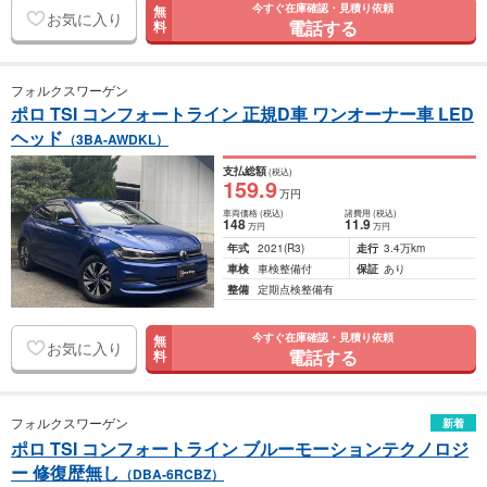
今すぐ在庫確認・見積り依頼
無
お気に入り
電話する
料
フォルクスワーゲン
ポロ TSI コンフォートライン 正規D車 ワンオーナー車 LED
ヘッド
（3BA-AWDKL）
支払総額
(税込)
159
.9
万円
車両価格
(税込)
諸費用
(税込)
148
11
.9
万円
万円
年式
2021
(R3)
走行
3.4万km
車検
車検整備付
保証
あり
整備
定期点検整備有
今すぐ在庫確認・見積り依頼
無
お気に入り
電話する
料
フォルクスワーゲン
新着
ポロ TSI コンフォートライン ブルーモーションテクノロジ
ー 修復歴無し
（DBA-6RCBZ）