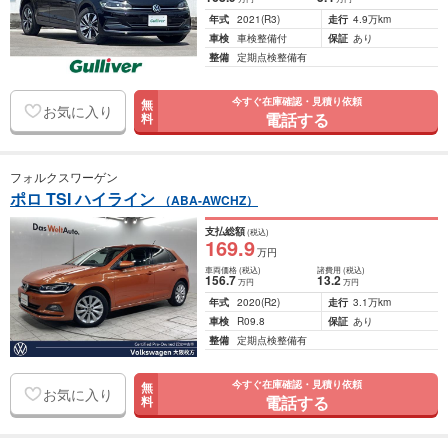
年式
2021
(R3)
走行
4.9万km
車検
車検整備付
保証
あり
整備
定期点検整備有
今すぐ在庫確認・見積り依頼
無
お気に入り
電話する
料
フォルクスワーゲン
ポロ TSI ハイライン
（ABA-AWCHZ）
支払総額
(税込)
169
.9
万円
車両価格
(税込)
諸費用
(税込)
156
.7
13
.2
万円
万円
年式
2020
(R2)
走行
3.1万km
車検
R09.8
保証
あり
整備
定期点検整備有
今すぐ在庫確認・見積り依頼
無
お気に入り
電話する
料